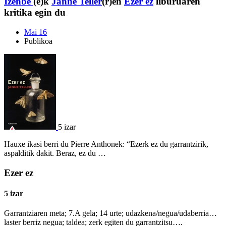
Izenbe
(e)k
Janne Teller
(r)en
Ezer ez
liburuaren
kritika egin du
Mai 16
Publikoa
5 izar
Hauxe ikasi berri du Pierre Anthonek: “Ezerk ez du garrantzirik,
aspalditik dakit. Beraz, ez du …
Ezer ez
5 izar
Garrantziaren meta; 7.A gela; 14 urte; udazkena/negua/udaberria…
laster berriz negua; taldea; zerk egiten du garrantzitsu….