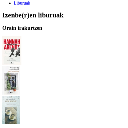
Liburuak
Izenbe(r)en liburuak
Orain irakurtzen