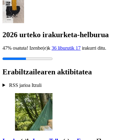
2026 urteko irakurketa-helburua
47% osatuta! Izenbe(e)k
36 liburutik 17
irakurri ditu.
Erabiltzailearen aktibitatea
RSS jarioa
Itzuli