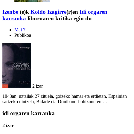
Izenbe
(e)k
Koldo Izagirre
(r)en
Idi orgaren
karranka
liburuaren kritika egin du
Mai 7
Publikoa
2 izar
1843an, uztailak 27 zituela, goizeko hamar eta erdietan, Espainian
sartzeko nintzela, Bidarte eta Donibane Lohizuneren …
idi orgaren karranka
2 izar