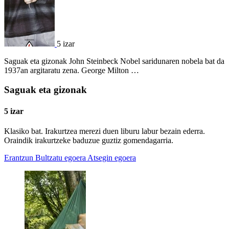
5 izar
Saguak eta gizonak John Steinbeck Nobel saridunaren nobela bat da
1937an argitaratu zena. George Milton …
Saguak eta gizonak
5 izar
Klasiko bat. Irakurtzea merezi duen liburu labur bezain ederra.
Oraindik irakurtzeke baduzue guztiz gomendagarria.
Erantzun
Bultzatu egoera
Atsegin egoera