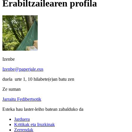
Erabiltzailearen profila
Izenbe
Izenbe@paperjale.eus
duela urte 1, 10 hilabete(e)an batu zen
Ze suman
Jarraitu Fedibertsotik
Esteka hau laster-leiho batean zabalduko da
Jarduera
Kritikak eta Iruzkinak
Zerrendak