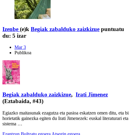
Izenbe
(e)k
Begiak zabalduko zaizkizue
puntuatu
du:
5 izar
Mar 3
Publikoa
Begiak zabalduko zaizkizue
,
Irati Jimenez
(Eztabaida, #43)
Egiazko maitasunak ezagutza eta pasioa eskatzen omen ditu, eta bi
horietatik gainezka egiten du Irati Jimenezek: euskal literaturari eta
sistema …
Erantzun
Bultzatu egoera
Atsegin egoera