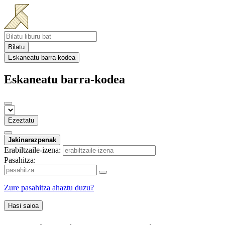
Bilatu
Eskaneatu barra-kodea
Eskaneatu barra-kodea
Ezeztatu
Jakinarazpenak
Erabiltzaile-izena:
Pasahitza:
Zure pasahitza ahaztu duzu?
Hasi saioa