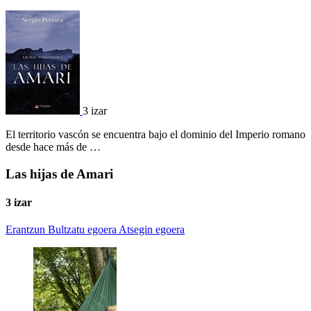
3 izar
El territorio vascón se encuentra bajo el dominio del Imperio romano
desde hace más de …
Las hijas de Amari
3 izar
Erantzun
Bultzatu egoera
Atsegin egoera