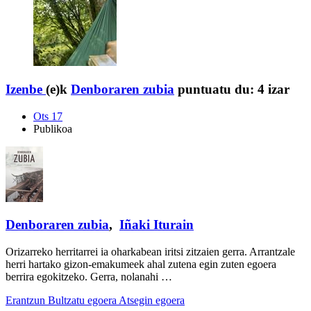
Izenbe
(e)k
Denboraren zubia
puntuatu du:
4 izar
Ots 17
Publikoa
Denboraren zubia
,
Iñaki Iturain
Orizarreko herritarrei ia oharkabean iritsi zitzaien gerra. Arrantzale
herri hartako gizon-emakumeek ahal zutena egin zuten egoera
berrira egokitzeko. Gerra, nolanahi …
Erantzun
Bultzatu egoera
Atsegin egoera