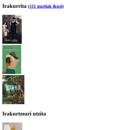
Irakurrita
(
111 guztiak ikusi
)
Irakurtzeari utzita