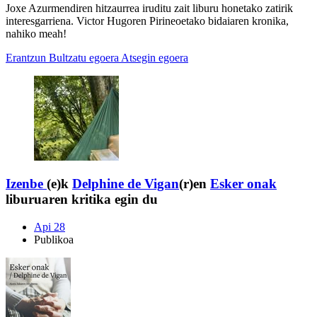
Joxe Azurmendiren hitzaurrea iruditu zait liburu honetako zatirik
interesgarriena. Victor Hugoren Pirineoetako bidaiaren kronika,
nahiko meah!
Erantzun
Bultzatu egoera
Atsegin egoera
Izenbe
(e)k
Delphine de Vigan
(r)en
Esker onak
liburuaren kritika egin du
Api 28
Publikoa