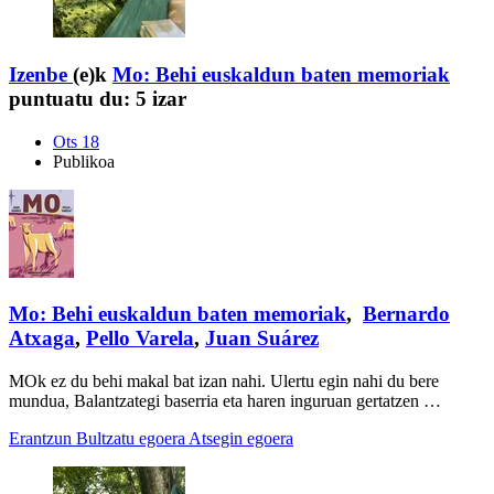
Izenbe
(e)k
Mo: Behi euskaldun baten memoriak
puntuatu du:
5 izar
Ots 18
Publikoa
Mo: Behi euskaldun baten memoriak
,
Bernardo
Atxaga
,
Pello Varela
,
Juan Suárez
MOk ez du behi makal bat izan nahi. Ulertu egin nahi du bere
mundua, Balantzategi baserria eta haren inguruan gertatzen …
Erantzun
Bultzatu egoera
Atsegin egoera