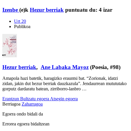
Izenbe
(e)k
Hezur berriak
puntuatu du:
4 izar
Urt 20
Publikoa
Hezur berriak
,
Ane Labaka Mayoz
(Poesia, #98)
Amapola hazi batetik, haragizko erauntsi bat. “Zorionak, idatzi
zidan, jakin dut hezur berriak dauzkazula”. Jendaurrean mutututako
gorputz dardaratu batean, zirriborro-lanbro …
Erantzun
Bultzatu egoera
Atsegin egoera
Berriagoa
Zaharragoa
Egoera ondo bidali da
Errorea egoera bidaltzean