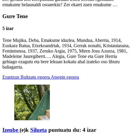
emakume belaunaldi osoarekin? Zer ekarri zuen emakume …
Gure Tene
5 izar
Tene Mujika, Deba, Emakume idazlea, Mundua, Aberria, 1914,
Euskara Batua, Etxekoandriak, 1934, Gerrak nonahi, Kristautasuna,
Feminismoa, 1937, Zeruko Argia, 1975, Miren Josu Azurza, 1981,
Madeleine Jauregiberri…. Alegia, Gure Tene eta Gure Herria
gehiago ezagutu eta bere lekuan kokatu ahal izateko oso liburu
baliagarria.
Erantzun
Bultzatu egoera
Atsegin egoera
Izenbe
(e)k
Silueta
puntuatu du:
4 izar