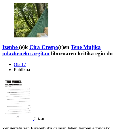
Izenbe
(e)k
Cira Crespo
(r)en
Tene Mujika
udazkeneko argitan
liburuaren kritika egin du
Ots 17
Publikoa
5 izar
Zer gertatu zen Errepublika garaian lehen lerroan egondako