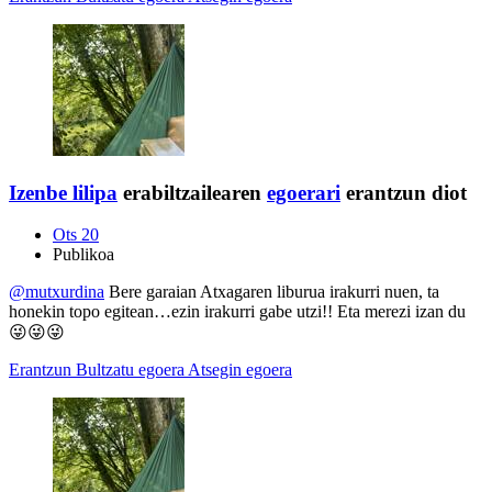
Izenbe
lilipa
erabiltzailearen
egoerari
erantzun diot
Ots 20
Publikoa
@mutxurdina
Bere garaian Atxagaren liburua irakurri nuen, ta
honekin topo egitean…ezin irakurri gabe utzi!! Eta merezi izan du
😜😜😜
Erantzun
Bultzatu egoera
Atsegin egoera