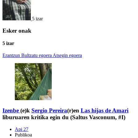
5 izar
Esker onak
5 izar
Erantzun
Bultzatu egoera
Atsegin egoera
Izenbe
(e)k
Sergio Pereira
(r)en
Las hijas de Amari
liburuaren kritika egin du (Saltus Vasconum, #I)
Api 27
Publikoa