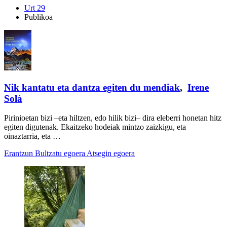
Urt 29
Publikoa
Nik kantatu eta dantza egiten du mendiak
,
Irene
Solà
Pirinioetan bizi –eta hiltzen, edo hilik bizi– dira eleberri honetan hitz
egiten digutenak. Ekaitzeko hodeiak mintzo zaizkigu, eta
oinaztarria, eta …
Erantzun
Bultzatu egoera
Atsegin egoera