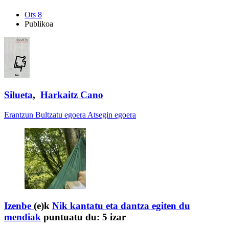
Ots 8
Publikoa
Silueta
,
Harkaitz Cano
Erantzun
Bultzatu egoera
Atsegin egoera
Izenbe
(e)k
Nik kantatu eta dantza egiten du
mendiak
puntuatu du:
5 izar