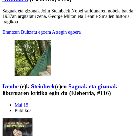
Saguak eta gizonak John Steinbeck Nobel saridunaren nobela bat da
1937an argitaratu zena. George Milton eta Lennie Smallen historia
tragikoa …
Erantzun
Bultzatu egoera
Atsegin egoera
Izenbe
(e)k
Steinbeck
(r)en
Saguak eta gizonak
liburuaren kritika egin du (Eleberria, #116)
Mai 15
Publikoa