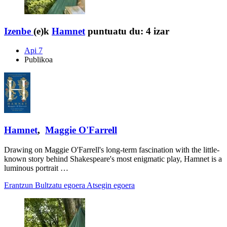
Izenbe
(e)k
Hamnet
puntuatu du:
4 izar
Api 7
Publikoa
Hamnet
,
Maggie O'Farrell
Drawing on Maggie O'Farrell's long-term fascination with the little-
known story behind Shakespeare's most enigmatic play, Hamnet is a
luminous portrait …
Erantzun
Bultzatu egoera
Atsegin egoera