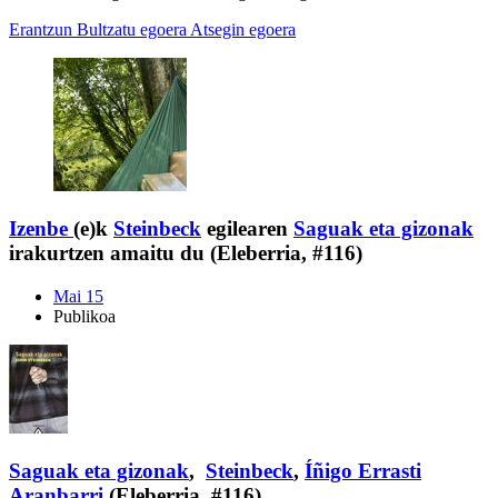
Erantzun
Bultzatu egoera
Atsegin egoera
Izenbe
(e)k
Steinbeck
egilearen
Saguak eta gizonak
irakurtzen amaitu du (Eleberria, #116)
Mai 15
Publikoa
Saguak eta gizonak
,
Steinbeck
,
Íñigo Errasti
Aranbarri
(Eleberria, #116)