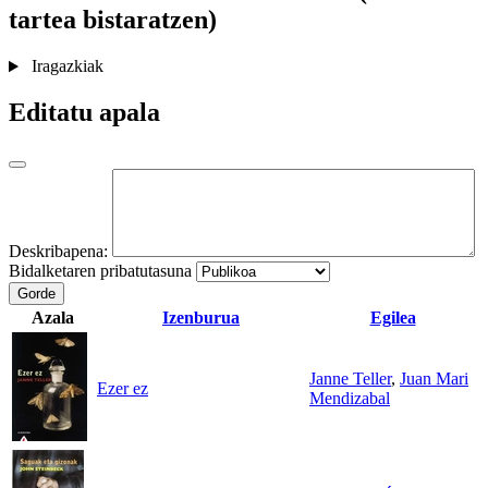
tartea bistaratzen)
Iragazkiak
Editatu apala
Deskribapena:
Bidalketaren pribatutasuna
Gorde
Azala
Izenburua
Egilea
Janne Teller
,
Juan Mari
Ezer ez
Mendizabal