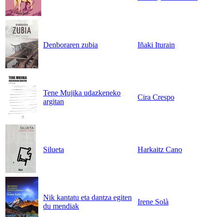
Denboraren zubia
Iñaki Iturain
Tene Mujika udazkeneko
Cira Crespo
argitan
Silueta
Harkaitz Cano
Nik kantatu eta dantza egiten
Irene Solà
du mendiak