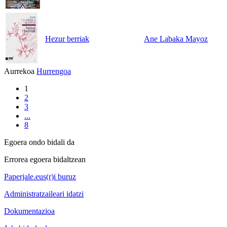
Hezur berriak
Ane Labaka Mayoz
Aurrekoa
Hurrengoa
1
2
3
...
8
Egoera ondo bidali da
Errorea egoera bidaltzean
Paperjale.eus(r)i buruz
Administratzaileari idatzi
Dokumentazioa