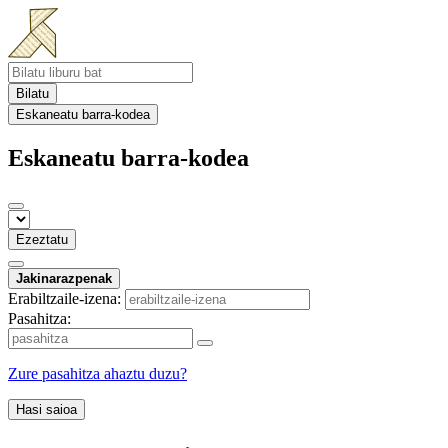
Bilatu
Eskaneatu barra-kodea
Eskaneatu barra-kodea
Ezeztatu
Jakinarazpenak
Erabiltzaile-izena:
Pasahitza:
Zure pasahitza ahaztu duzu?
Hasi saioa