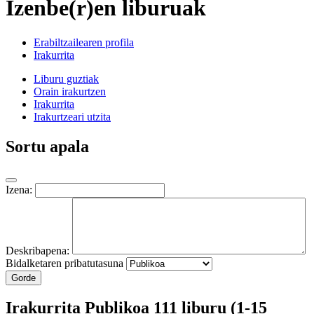
Izenbe(r)en liburuak
Erabiltzailearen profila
Irakurrita
Liburu guztiak
Orain irakurtzen
Irakurrita
Irakurtzeari utzita
Sortu apala
Izena:
Deskribapena:
Bidalketaren pribatutasuna
Gorde
Irakurrita
Publikoa
111 liburu (1-15