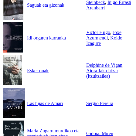
Steinbeck
,
Íñigo Errasti
Saguak eta gizonak
Aranbarri
Victor Hugo
,
Joxe
Idi orgaren karranka
Azurmendi
,
Koldo
Izagirre
Delphine de Vigan
,
Esker onak
Aiora Jaka Irizar
(Itzultzailea)
Las hijas de Amari
Sergio Pereira
Maria Zugarramurdikoa eta
Gidoia: Miren