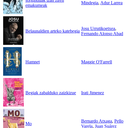
sorginduak izan ziren
Mindegia
,
Adur Larrea
emakumeak
Josu Urrutikoetxea
,
Belaunaldien arteko katebegia
Fernando Alonso Abad
Hamnet
Maggie O'Farrell
Begiak zabalduko zaizkizue
Irati Jimenez
Bernardo Atxaga
,
Pello
Mo
Varela
,
Juan Suárez