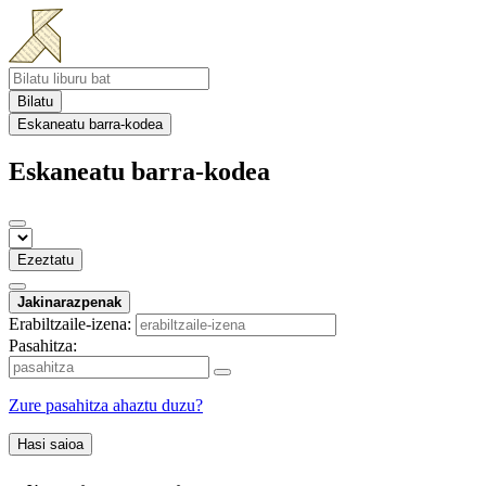
Bilatu
Eskaneatu barra-kodea
Eskaneatu barra-kodea
Ezeztatu
Jakinarazpenak
Erabiltzaile-izena:
Pasahitza:
Zure pasahitza ahaztu duzu?
Hasi saioa