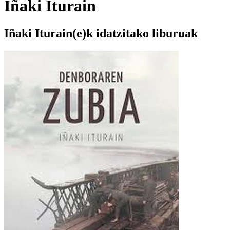
Iñaki Iturain
Iñaki Iturain(e)k idatzitako liburuak