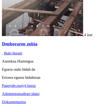
4 izar
Denboraren zubia
,
Iñaki Iturain
Aurrekoa
Hurrengoa
Egoera ondo bidali da
Errorea egoera bidaltzean
Paperjale.eus(r)i buruz
Administratzaileari idatzi
Dokumentazioa