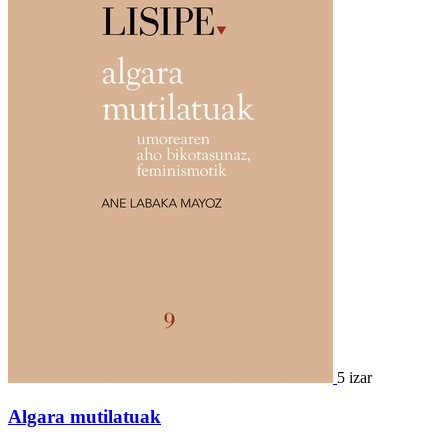
5 izar
Algara mutilatuak