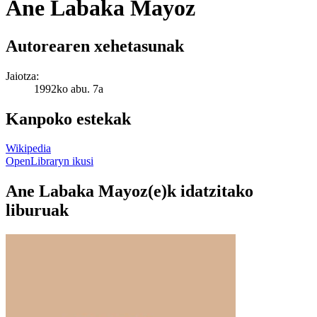
Ane Labaka Mayoz
Autorearen xehetasunak
Jaiotza:
1992ko abu. 7a
Kanpoko estekak
Wikipedia
OpenLibraryn ikusi
Ane Labaka Mayoz(e)k idatzitako
liburuak