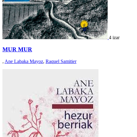
4 izar
MUR MUR
,
Ane Labaka Mayoz
,
Raquel Samitier