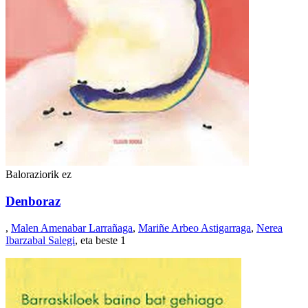
Baloraziorik ez
Denboraz
,
Malen Amenabar Larrañaga
,
Mariñe Arbeo Astigarraga
,
Nerea
Ibarzabal Salegi
, eta beste 1