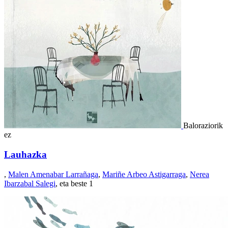
Baloraziorik
ez
Lauhazka
,
Malen Amenabar Larrañaga
,
Mariñe Arbeo Astigarraga
,
Nerea
Ibarzabal Salegi
, eta beste 1