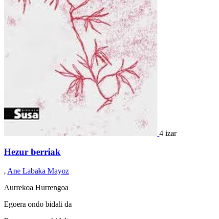
4 izar
Hezur berriak
,
Ane Labaka Mayoz
Aurrekoa
Hurrengoa
Egoera ondo bidali da