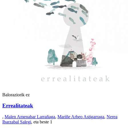
Baloraziorik ez
Errealitateak
,
Malen Amenabar Larrañaga
,
Mariñe Arbeo Astigarraga
,
Nerea
Ibarzabal Salegi
, eta beste 1