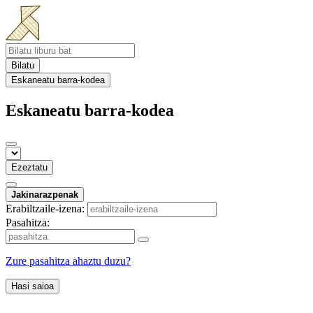
Bilatu
Eskaneatu barra-kodea
Eskaneatu barra-kodea
Ezeztatu
Jakinarazpenak
Erabiltzaile-izena:
Pasahitza:
Zure pasahitza ahaztu duzu?
Hasi saioa