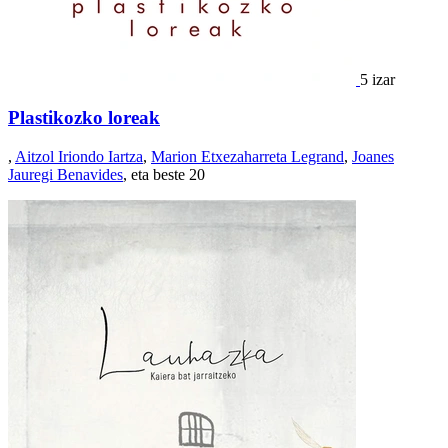
5 izar
Plastikozko loreak
,
Aitzol Iriondo Iartza
,
Marion Etxezaharreta Legrand
,
Joanes
Jauregi Benavides
, eta beste 20