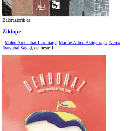
Baloraziorik ez
Ziklope
,
Malen Amenabar Larrañaga
,
Mariñe Arbeo Astigarraga
,
Nerea
Ibarzabal Salegi
, eta beste 1