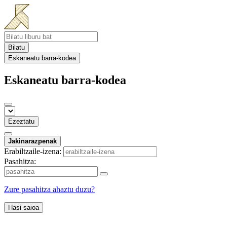
Bilatu
Eskaneatu barra-kodea
Eskaneatu barra-kodea
Ezeztatu
Jakinarazpenak
Erabiltzaile-izena:
Pasahitza:
Zure pasahitza ahaztu duzu?
Hasi saioa