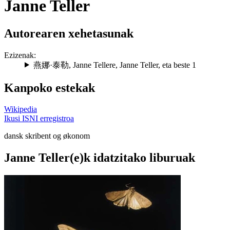
Janne Teller
Autorearen xehetasunak
Ezizenak:
燕娜·泰勒
,
Janne Tellere
,
Janne Teller
, eta beste 1
Kanpoko estekak
Wikipedia
Ikusi ISNI erregistroa
dansk skribent og økonom
Janne Teller(e)k idatzitako liburuak