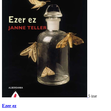
5 izar
Ezer ez