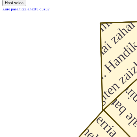
Hasi saioa
Zure pasahitza ahaztu duzu?