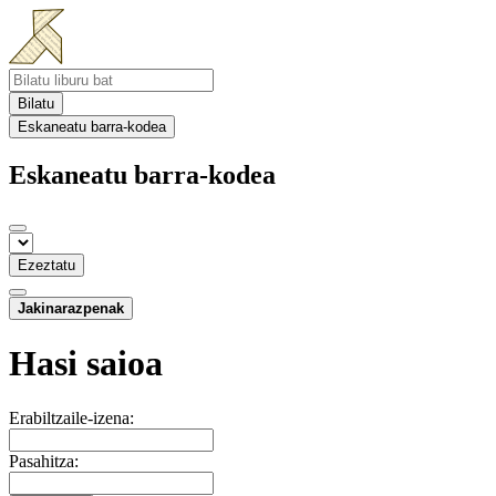
Bilatu
Eskaneatu barra-kodea
Eskaneatu barra-kodea
Ezeztatu
Jakinarazpenak
Hasi saioa
Erabiltzaile-izena:
Pasahitza: