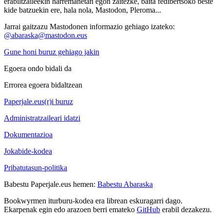
erabiltzaileekin harremanetan egon zaitezke, baita fedibertsoko beste
kide batzuekin ere, hala nola, Mastodon, Pleroma...
Jarrai gaitzazu Mastodonen informazio gehiago izateko:
@abaraska@mastodon.eus
Gune honi buruz gehiago jakin
Egoera ondo bidali da
Errorea egoera bidaltzean
Paperjale.eus(r)i buruz
Administratzaileari idatzi
Dokumentazioa
Jokabide-kodea
Pribatutasun-politika
Babestu Paperjale.eus hemen:
Babestu Abaraska
Bookwyrmen iturburu-kodea era librean eskuragarri dago.
Ekarpenak egin edo arazoen berri emateko
GitHub
erabil dezakezu.