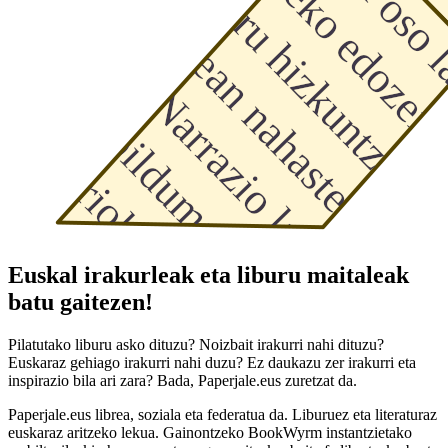
Euskal irakurleak eta liburu maitaleak
batu gaitezen!
Pilatutako liburu asko dituzu? Noizbait irakurri nahi dituzu?
Euskaraz gehiago irakurri nahi duzu? Ez daukazu zer irakurri eta
inspirazio bila ari zara? Bada, Paperjale.eus zuretzat da.
Paperjale.eus librea, soziala eta federatua da. Liburuez eta literaturaz
euskaraz aritzeko lekua. Gainontzeko BookWyrm instantzietako