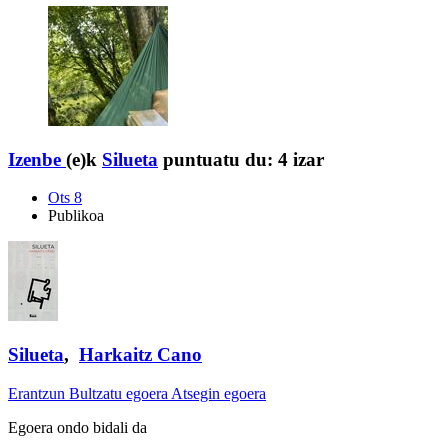
Izenbe
(e)k
Silueta
puntuatu du:
4 izar
Ots 8
Publikoa
Silueta
,
Harkaitz Cano
Erantzun
Bultzatu egoera
Atsegin egoera
Egoera ondo bidali da