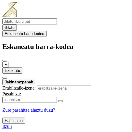
Bilatu
Eskaneatu barra-kodea
Eskaneatu barra-kodea
Ezeztatu
Jakinarazpenak
Erabiltzaile-izena:
Pasahitza:
Zure pasahitza ahaztu duzu?
Hasi saioa
Itzuli