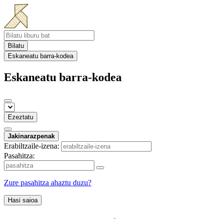
Bilatu
Eskaneatu barra-kodea
Eskaneatu barra-kodea
Ezeztatu
Jakinarazpenak
Erabiltzaile-izena:
Pasahitza:
Zure pasahitza ahaztu duzu?
Hasi saioa