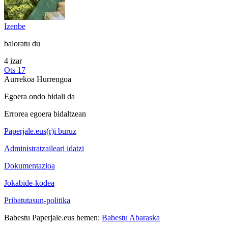
Izenbe
baloratu du
4 izar
Ots 17
Aurrekoa
Hurrengoa
Egoera ondo bidali da
Errorea egoera bidaltzean
Paperjale.eus(r)i buruz
Administratzaileari idatzi
Dokumentazioa
Jokabide-kodea
Pribatutasun-politika
Babestu Paperjale.eus hemen:
Babestu Abaraska