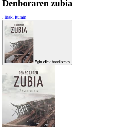
Denboraren zubia
,
Iñaki Iturain
Egin click handitzeko