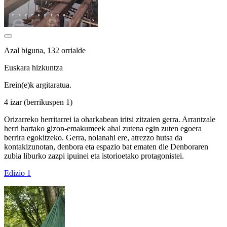
Azal biguna, 132 orrialde
Euskara hizkuntza
Erein(e)k argitaratua.
4 izar
(berrikuspen 1)
Orizarreko herritarrei ia oharkabean iritsi zitzaien gerra. Arrantzale
herri hartako gizon-emakumeek ahal zutena egin zuten egoera
berrira egokitzeko. Gerra, nolanahi ere, atrezzo hutsa da
kontakizunotan, denbora eta espazio bat ematen die Denboraren
zubia liburko zazpi ipuinei eta istorioetako protagonistei.
Edizio 1