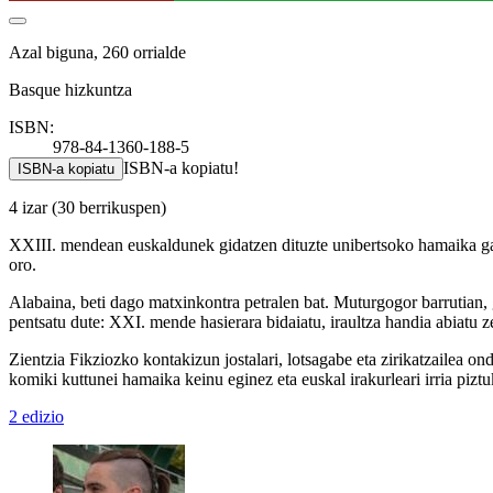
Azal biguna, 260 orrialde
Basque hizkuntza
ISBN:
978-84-1360-188-5
ISBN-a kopiatu!
ISBN-a kopiatu
4 izar
(30 berrikuspen)
XXIII. mendean euskaldunek gidatzen dituzte unibertsoko hamaika gala
oro.
Alabaina, beti dago matxinkontra petralen bat. Muturgogor barrutian, ga
pentsatu dute: XXI. mende hasierara bidaiatu, iraultza handia abiatu z
Zientzia Fikziozko kontakizun jostalari, lotsagabe eta zirikatzailea 
komiki kuttunei hamaika keinu eginez eta euskal irakurleari irria piztu
2 edizio