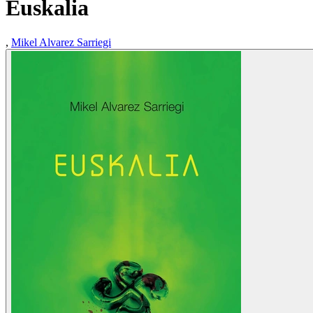
Euskalia
,
Mikel Alvarez Sarriegi