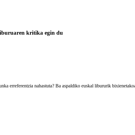
iburuaren kritika egin du
hunka erreferentzia nahastuta? Ba aspaldiko euskal libururik bixienetak