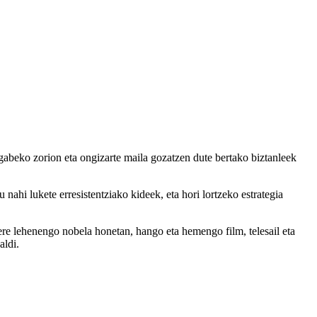
abeko zorion eta ongizarte maila gozatzen dute bertako biztanleek
nahi lukete erresistentziako kideek, eta hori lortzeko estrategia
bere lehenengo nobela honetan, hango eta hemengo film, telesail eta
aldi.