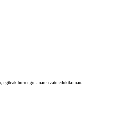
oa, egileak hurrengo lanaren zain edukiko nau.