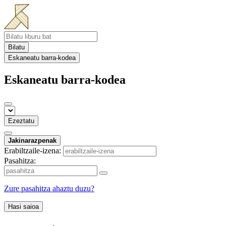
Bilatu
Eskaneatu barra-kodea
Eskaneatu barra-kodea
Ezeztatu
Jakinarazpenak
Erabiltzaile-izena:
Pasahitza:
Zure pasahitza ahaztu duzu?
Hasi saioa