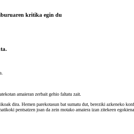
iburuaren kritika egin du
ta.
a.
atekotan amaieran zerbait gehio faltatu zait.
oak dira. Hemen parekotasun bat sumatu dut, bereziki azkeneko konfron
atikoki pentsatzen joan da zein motako amaiera izan zitekeen egokiena,