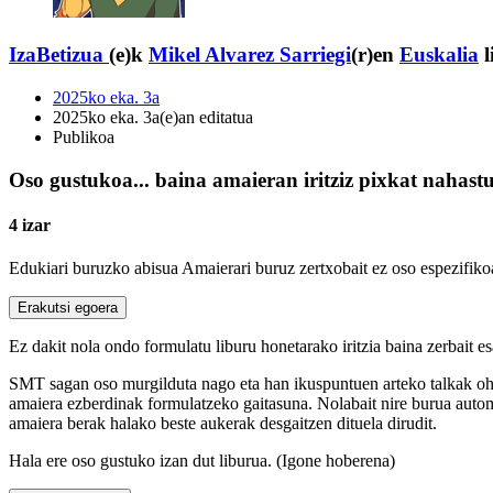
IzaBetizua
(e)k
Mikel Alvarez Sarriegi
(r)en
Euskalia
l
2025ko eka. 3a
2025ko eka. 3a(e)an editatua
Publikoa
Oso gustukoa... baina amaieran iritziz pixkat nahastu
4 izar
Edukiari buruzko abisua
Amaierari buruz zertxobait ez oso espezifiko
Erakutsi egoera
Ez dakit nola ondo formulatu liburu honetarako iritzia baina zerbait es
SMT sagan oso murgilduta nago eta han ikuspuntuen arteko talkak ohik
amaiera ezberdinak formulatzeko gaitasuna. Nolabait nire burua autom
amaiera berak halako beste aukerak desgaitzen dituela dirudit.
Hala ere oso gustuko izan dut liburua. (Igone hoberena)