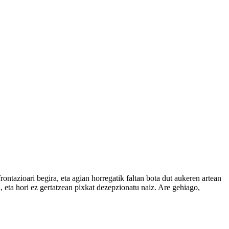
tazioari begira, eta agian horregatik faltan bota dut aukeren artean
 eta hori ez gertatzean pixkat dezepzionatu naiz. Are gehiago,