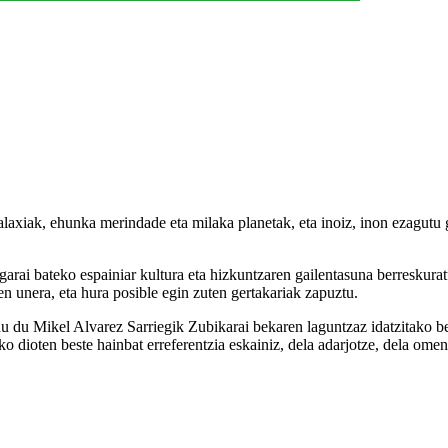
xiak, ehunka merindade eta milaka planetak, eta inoiz, inon ezagutu g
rai bateko espainiar kultura eta hizkuntzaren gailentasuna berreskuratu 
en unera, eta hura posible egin zuten gertakariak zapuztu.
ondu du Mikel Alvarez Sarriegik Zubikarai bekaren laguntzaz idatzitako 
ko dioten beste hainbat erreferentzia eskainiz, dela adarjotze, dela omen