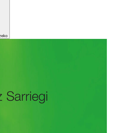
tzeko