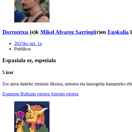
Dorrontxu
(e)k
Mikel Alvarez Sarriegi
(r)en
Euskalia
l
2025ko uzt. 1a
Publikoa
Espaziala ez, espeziala
5 izar
Zer atera daiteke zientzia fikzioa, umorea eta laurogeita hamarreko e
Erantzun
Bultzatu egoera
Atsegin egoera