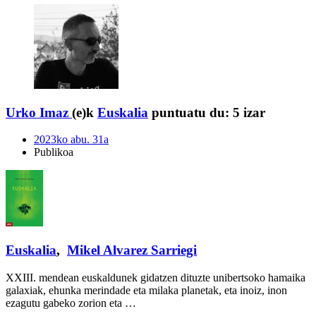
Urko Imaz
(e)k
Euskalia
puntuatu du:
5 izar
2023ko abu. 31a
Publikoa
Euskalia
,
Mikel Alvarez Sarriegi
XXIII. mendean euskaldunek gidatzen dituzte unibertsoko hamaika
galaxiak, ehunka merindade eta milaka planetak, eta inoiz, inon
ezagutu gabeko zorion eta …