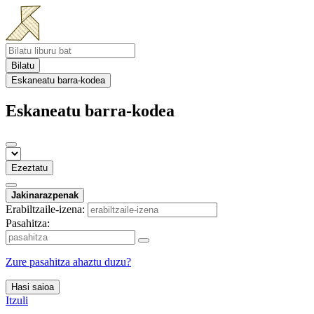
Bilatu
Eskaneatu barra-kodea
Eskaneatu barra-kodea
Ezeztatu
Jakinarazpenak
Erabiltzaile-izena:
Pasahitza:
Zure pasahitza ahaztu duzu?
Hasi saioa
Itzuli