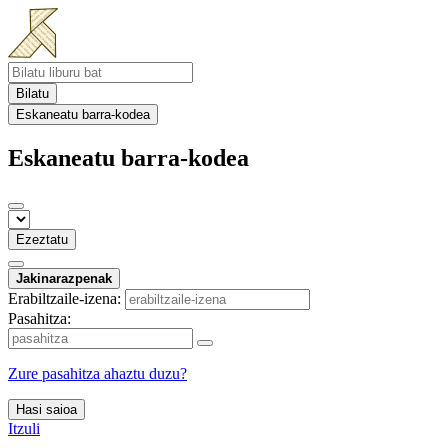
Bilatu
Eskaneatu barra-kodea
Eskaneatu barra-kodea
Ezeztatu
Jakinarazpenak
Erabiltzaile-izena:
Pasahitza:
Zure pasahitza ahaztu duzu?
Hasi saioa
Itzuli