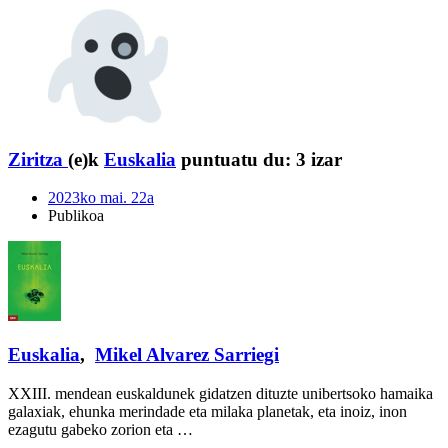
Ziritza
(e)k
Euskalia
puntuatu du:
3 izar
2023ko mai. 22a
Publikoa
Euskalia
,
Mikel Alvarez Sarriegi
XXIII. mendean euskaldunek gidatzen dituzte unibertsoko hamaika
galaxiak, ehunka merindade eta milaka planetak, eta inoiz, inon
ezagutu gabeko zorion eta …