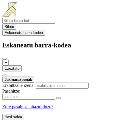
Bilatu
Eskaneatu barra-kodea
Eskaneatu barra-kodea
Ezeztatu
Jakinarazpenak
Erabiltzaile-izena:
Pasahitza:
Zure pasahitza ahaztu duzu?
Hasi saioa