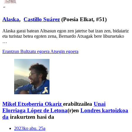
Alaska
,
Castillo Suárez
(Poesia Elkat, #51)
Alaska garai batean Altsasun egon zen jatetxe bat izan zen, bidaiariz
eta turistaz betea egoten zena, Bernardo Atxagak bere liburuetako
…
Erantzun
Bultzatu egoera
Atsegin egoera
Mikel Etxeberria Okariz
erabiltzailea
Unai
Elorriaga López de Letona
(r)en
Londres kartoizkoa
da
irakurtzen hasi da
2023ko abu. 25a