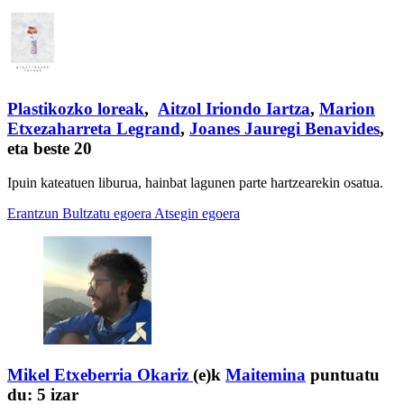
Plastikozko loreak
,
Aitzol Iriondo Iartza
,
Marion
Etxezaharreta Legrand
,
Joanes Jauregi Benavides
,
eta beste 20
Ipuin kateatuen liburua, hainbat lagunen parte hartzearekin osatua.
Erantzun
Bultzatu egoera
Atsegin egoera
Mikel Etxeberria Okariz
(e)k
Maitemina
puntuatu
du:
5 izar