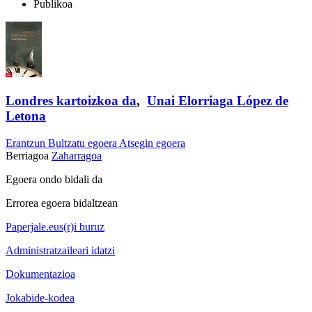
Publikoa
Londres kartoizkoa da
,
Unai Elorriaga López de
Letona
Erantzun
Bultzatu egoera
Atsegin egoera
Berriagoa
Zaharragoa
Egoera ondo bidali da
Errorea egoera bidaltzean
Paperjale.eus(r)i buruz
Administratzaileari idatzi
Dokumentazioa
Jokabide-kodea