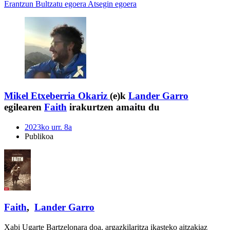
Erantzun
Bultzatu egoera
Atsegin egoera
Mikel Etxeberria Okariz
(e)k
Lander Garro
egilearen
Faith
irakurtzen amaitu du
2023ko urr. 8a
Publikoa
Faith
,
Lander Garro
Xabi Ugarte Bartzelonara doa, argazkilaritza ikasteko aitzakiaz