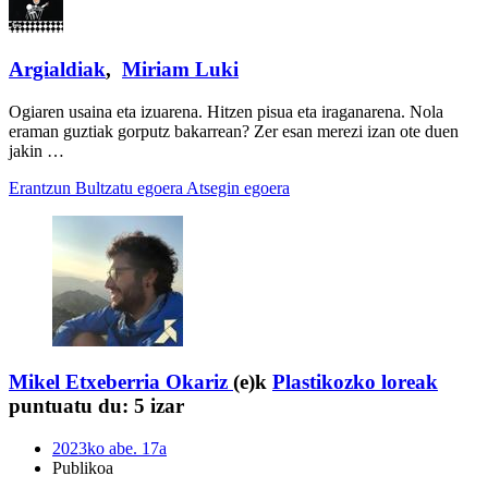
Argialdiak
,
Miriam Luki
Ogiaren usaina eta izuarena. Hitzen pisua eta iraganarena. Nola
eraman guztiak gorputz bakarrean? Zer esan merezi izan ote duen
jakin …
Erantzun
Bultzatu egoera
Atsegin egoera
Mikel Etxeberria Okariz
(e)k
Plastikozko loreak
puntuatu du:
5 izar
2023ko abe. 17a
Publikoa