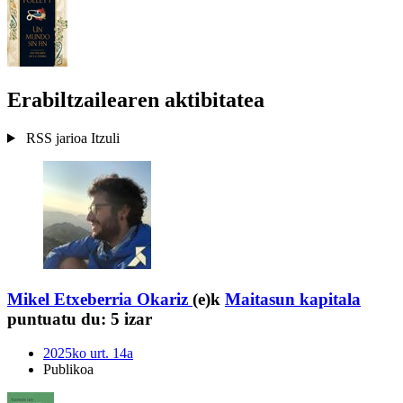
Erabiltzailearen aktibitatea
RSS jarioa
Itzuli
Mikel Etxeberria Okariz
(e)k
Maitasun kapitala
puntuatu du:
5 izar
2025ko urt. 14a
Publikoa