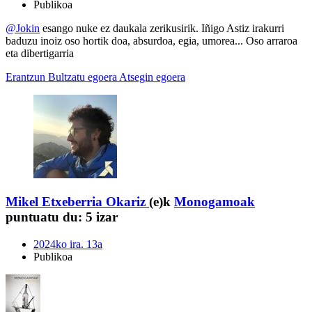
Publikoa
@Jokin
esango nuke ez daukala zerikusirik. Iñigo Astiz irakurri
baduzu inoiz oso hortik doa, absurdoa, egia, umorea... Oso arraroa
eta dibertigarria
Erantzun
Bultzatu egoera
Atsegin egoera
Mikel Etxeberria Okariz
(e)k
Monogamoak
puntuatu du:
5 izar
2024ko ira. 13a
Publikoa