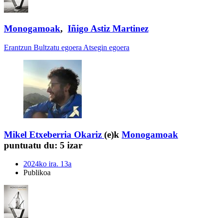
Monogamoak
,
Iñigo Astiz Martinez
Erantzun
Bultzatu egoera
Atsegin egoera
Mikel Etxeberria Okariz
(e)k
Monogamoak
puntuatu du:
5 izar
2024ko ira. 13a
Publikoa