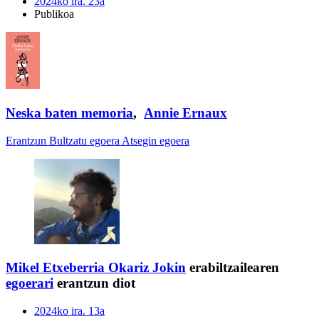
2024ko ira. 23a
Publikoa
Neska baten memoria
,
Annie Ernaux
Erantzun
Bultzatu egoera
Atsegin egoera
Mikel Etxeberria Okariz
Jokin
erabiltzailearen
egoerari
erantzun diot
2024ko ira. 13a