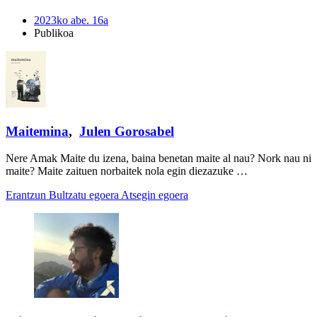
2023ko abe. 16a
Publikoa
Maitemina
,
Julen Gorosabel
Nere Amak Maite du izena, baina benetan maite al nau? Nork nau ni
maite? Maite zaituen norbaitek nola egin diezazuke …
Erantzun
Bultzatu egoera
Atsegin egoera