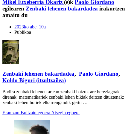
Mikel Etxeberria Okariz
(e)k
Paolo Giordano
egilearen
Zenbaki lehenen bakardadea
irakurtzen
amaitu du
2023ko abe. 10a
Publikoa
Zenbaki lehenen bakardadea
,
Paolo Giordano
,
Koldo Biguri (itzultzailea)
Badira zenbaki lehenen artean zenbaki batzuk are bereziagoak
direnak, matematikariek zenbaki lehen bikiak deitzen dituztenak:
zenbaki lehen horiek elkarrengandik gertu …
Erantzun
Bultzatu egoera
Atsegin egoera