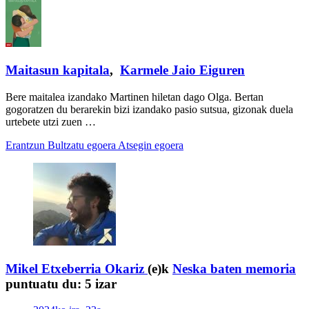
Maitasun kapitala
,
Karmele Jaio Eiguren
Bere maitalea izandako Martinen hiletan dago Olga. Bertan
gogoratzen du berarekin bizi izandako pasio sutsua, gizonak duela
urtebete utzi zuen …
Erantzun
Bultzatu egoera
Atsegin egoera
Mikel Etxeberria Okariz
(e)k
Neska baten memoria
puntuatu du:
5 izar