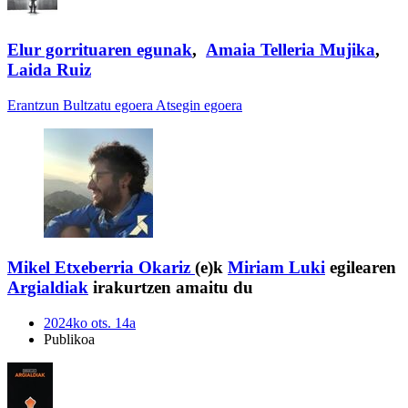
Elur gorrituaren egunak
,
Amaia Telleria Mujika
,
Laida Ruiz
Erantzun
Bultzatu egoera
Atsegin egoera
Mikel Etxeberria Okariz
(e)k
Miriam Luki
egilearen
Argialdiak
irakurtzen amaitu du
2024ko ots. 14a
Publikoa