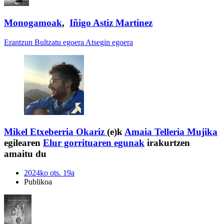
Monogamoak
,
Iñigo Astiz Martinez
Erantzun
Bultzatu egoera
Atsegin egoera
Mikel Etxeberria Okariz
(e)k
Amaia Telleria Mujika
egilearen
Elur gorrituaren egunak
irakurtzen
amaitu du
2024ko ots. 19a
Publikoa