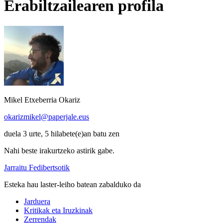
Erabiltzailearen profila
Mikel Etxeberria Okariz
okarizmikel@paperjale.eus
duela 3 urte, 5 hilabete(e)an batu zen
Nahi beste irakurtzeko astirik gabe.
Jarraitu Fedibertsotik
Esteka hau laster-leiho batean zabalduko da
Jarduera
Kritikak eta Iruzkinak
Zerrendak