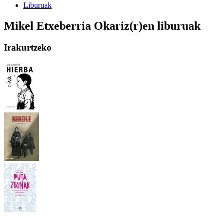
Liburuak
Mikel Etxeberria Okariz(r)en liburuak
Irakurtzeko