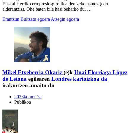
Euskal Herriko errepresio-girotik aldentzeko asmoz (edo
alderantziz). Ohe baten bila hasi beharko du, …
Erantzun
Bultzatu egoera
Atsegin egoera
Mikel Etxeberria Okariz
(e)k
Unai Elorriaga López
de Letona
egilearen
Londres kartoizkoa da
irakurtzen amaitu du
2023ko urr. 7a
Publikoa