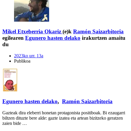
Mikel Etxeberria Okariz
(e)k
Ramón Saizarbitoria
egilearen
Egunero hasten delako
irakurtzen amaitu
du
2023ko urr. 13a
Publikoa
Egunero hasten delako
,
Ramón Saizarbitoria
Gazteak dira eleberri honetan protagonista positiboak. Bi ezaugarri
biltzen dituzte bere alde: gazte izatea eta artean bizitzeko geratzen
zaien bide …