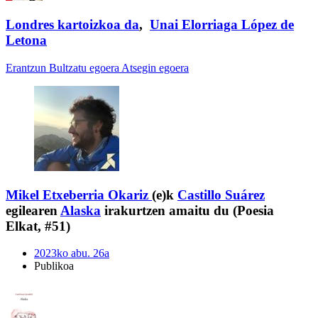
Londres kartoizkoa da
,
Unai Elorriaga López de
Letona
Erantzun
Bultzatu egoera
Atsegin egoera
Mikel Etxeberria Okariz
(e)k
Castillo Suárez
egilearen
Alaska
irakurtzen amaitu du (Poesia
Elkat, #51)
2023ko abu. 26a
Publikoa