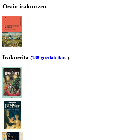
Orain irakurtzen
Irakurrita
(
188 guztiak ikusi
)