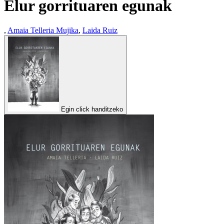
Elur gorrituaren egunak
,
Amaia Telleria Mujika
,
Laida Ruiz
Egin click handitzeko