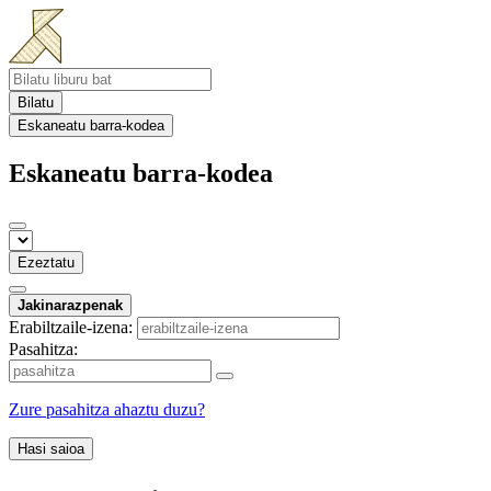
Bilatu
Eskaneatu barra-kodea
Eskaneatu barra-kodea
Ezeztatu
Jakinarazpenak
Erabiltzaile-izena:
Pasahitza:
Zure pasahitza ahaztu duzu?
Hasi saioa