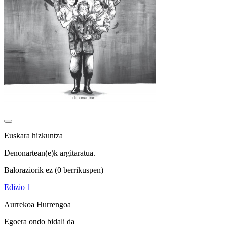
Euskara hizkuntza
Denonartean(e)k argitaratua.
Baloraziorik ez
(0 berrikuspen)
Edizio 1
Aurrekoa
Hurrengoa
Egoera ondo bidali da