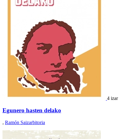
4 izar
Egunero hasten delako
,
Ramón Saizarbitoria