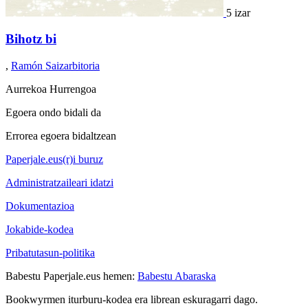
5 izar
Bihotz bi
,
Ramón Saizarbitoria
Aurrekoa
Hurrengoa
Egoera ondo bidali da
Errorea egoera bidaltzean
Paperjale.eus(r)i buruz
Administratzaileari idatzi
Dokumentazioa
Jokabide-kodea
Pribatutasun-politika
Babestu Paperjale.eus hemen:
Babestu Abaraska
Bookwyrmen iturburu-kodea era librean eskuragarri dago.