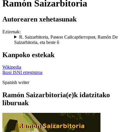
Ramón Saizarbitoria
Autorearen xehetasunak
Ezizenak:
R. Saizarbitoria
,
Рамон Сайсарбитория
,
Ramón De
Saizarbitoria
, eta beste 6
Kanpoko estekak
Wikipedia
Ikusi ISNI erregistroa
Spanish writer
Ramón Saizarbitoria(e)k idatzitako
liburuak