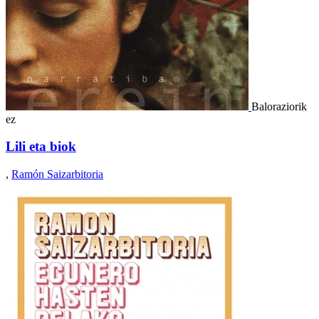
Baloraziorik
ez
Lili eta biok
,
Ramón Saizarbitoria