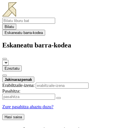
Bilatu
Eskaneatu barra-kodea
Eskaneatu barra-kodea
Ezeztatu
Jakinarazpenak
Erabiltzaile-izena:
Pasahitza:
Zure pasahitza ahaztu duzu?
Hasi saioa