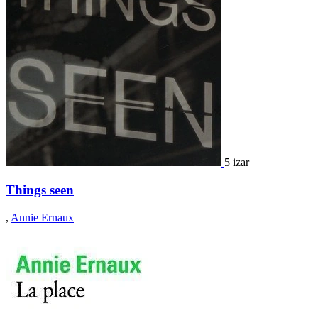
5 izar
Things seen
,
Annie Ernaux