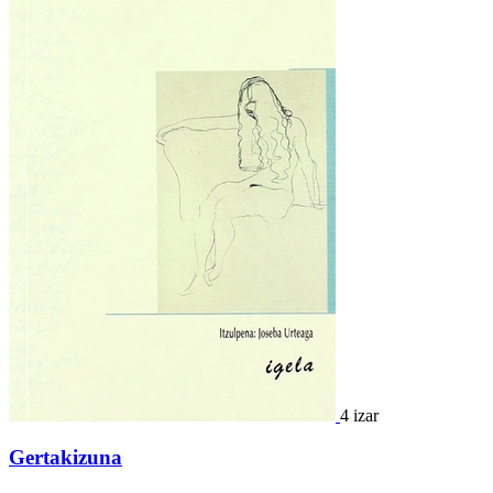
4 izar
Gertakizuna