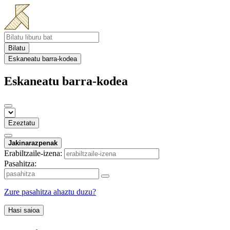
Bilatu
Eskaneatu barra-kodea
Eskaneatu barra-kodea
Ezeztatu
Jakinarazpenak
Erabiltzaile-izena:
Pasahitza:
Zure pasahitza ahaztu duzu?
Hasi saioa