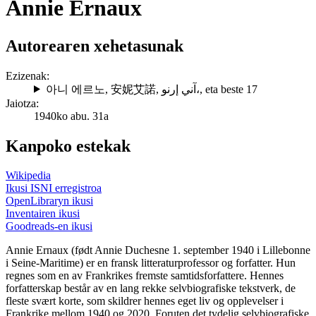
Annie Ernaux
Autorearen xehetasunak
Ezizenak:
아니 에르노
,
安妮艾諾
,
آني إرنو،
, eta beste 17
Jaiotza:
1940ko abu. 31a
Kanpoko estekak
Wikipedia
Ikusi ISNI erregistroa
OpenLibraryn ikusi
Inventairen ikusi
Goodreads-en ikusi
Annie Ernaux (født Annie Duchesne 1. september 1940 i Lillebonne
i Seine-Maritime) er en fransk litteraturprofessor og forfatter. Hun
regnes som en av Frankrikes fremste samtidsforfattere. Hennes
forfatterskap består av en lang rekke selvbiografiske tekstverk, de
fleste svært korte, som skildrer hennes eget liv og opplevelser i
Frankrike mellom 1940 og 2020. Foruten det tydelig selvbiografiske