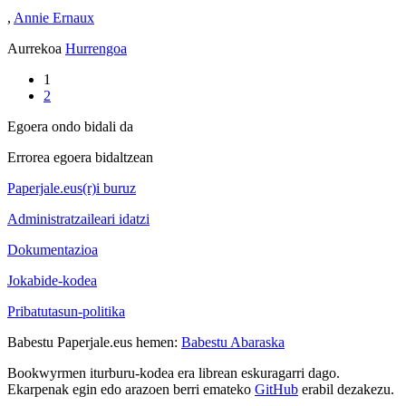
,
Annie Ernaux
Aurrekoa
Hurrengoa
1
2
Egoera ondo bidali da
Errorea egoera bidaltzean
Paperjale.eus(r)i buruz
Administratzaileari idatzi
Dokumentazioa
Jokabide-kodea
Pribatutasun-politika
Babestu Paperjale.eus hemen:
Babestu Abaraska
Bookwyrmen iturburu-kodea era librean eskuragarri dago.
Ekarpenak egin edo arazoen berri emateko
GitHub
erabil dezakezu.