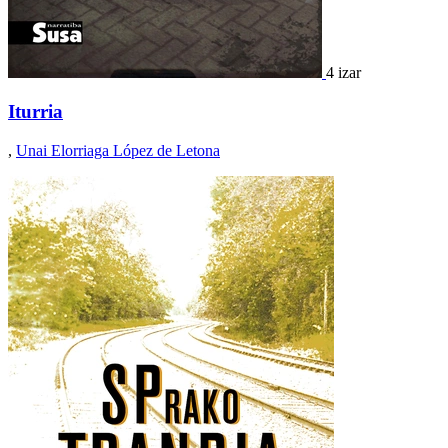
4 izar
Iturria
,
Unai Elorriaga López de Letona