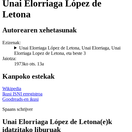
Unai Elorriaga López de
Letona
Autorearen xehetasunak
Ezizenak:
Unai Elorriaga López de Letona
,
Unai Elorriaga
,
Unai
Elorriaga Lopez de Letona
, eta beste 3
Jaiotza:
1973ko ots. 13a
Kanpoko estekak
Wikipedia
Ikusi ISNI erregistroa
Goodreads-en ikusi
Spaans schrijver
Unai Elorriaga López de Letona(e)k
idatzitako liburuak