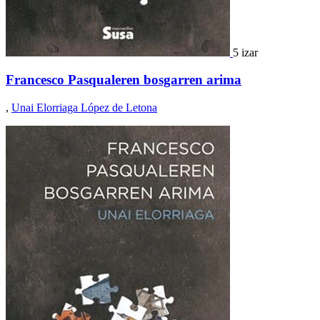
5 izar
Francesco Pasqualeren bosgarren arima
,
Unai Elorriaga López de Letona