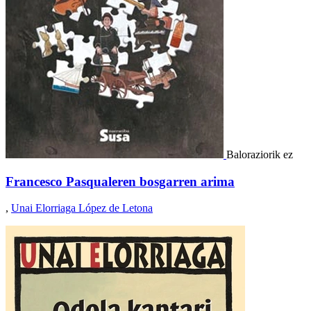
Baloraziorik ez
Francesco Pasqualeren bosgarren arima
,
Unai Elorriaga López de Letona