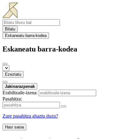
Bilatu
Eskaneatu barra-kodea
Eskaneatu barra-kodea
Ezeztatu
Jakinarazpenak
Erabiltzaile-izena:
Pasahitza:
Zure pasahitza ahaztu duzu?
Hasi saioa