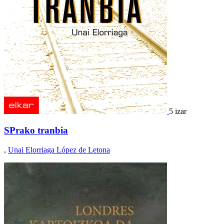
5 izar
SPrako tranbia
,
Unai Elorriaga López de Letona