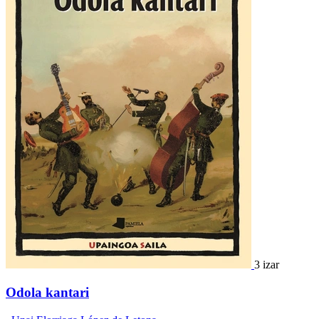
3 izar
Odola kantari