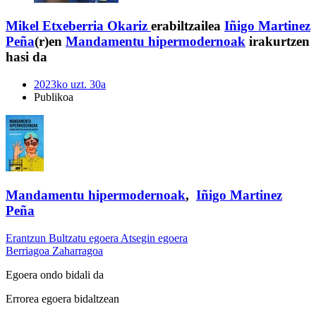
Mikel Etxeberria Okariz
erabiltzailea
Iñigo Martinez
Peña
(r)en
Mandamentu hipermodernoak
irakurtzen
hasi da
2023ko uzt. 30a
Publikoa
Mandamentu hipermodernoak
,
Iñigo Martinez
Peña
Erantzun
Bultzatu egoera
Atsegin egoera
Berriagoa
Zaharragoa
Egoera ondo bidali da
Errorea egoera bidaltzean