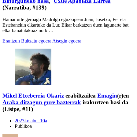
Bihurguneko nasa
,
Uxue Apaolaza Larrea
(Narratiba, #139)
Hamar urte geroago Madrilgo eguzkipean Juan, Josetxo, Fer eta
Estebanekin elkartuko da Lur. Elkar barkatzen duen lagunarte bat,
elkarbanatutakoaz nork …
Erantzun
Bultzatu egoera
Atsegin egoera
Mikel Etxeberria Okariz
erabiltzailea
Emagin
(r)en
Araka ditzagun gure bazterrak
irakurtzen hasi da
(Lisipe, #11)
2023ko abu. 10a
Publikoa