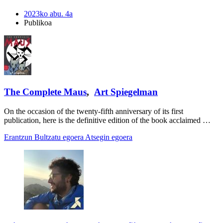
2023ko abu. 4a
Publikoa
The Complete Maus
,
Art Spiegelman
On the occasion of the twenty-fifth anniversary of its first
publication, here is the definitive edition of the book acclaimed …
Erantzun
Bultzatu egoera
Atsegin egoera