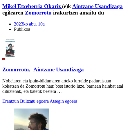
Mikel Etxeberria Okariz
(e)k
Aintzane Usandizaga
egilearen
Zomorrotu
irakurtzen amaitu du
2023ko abu. 10a
Publikoa
Zomorrotu
,
Aintzane Usandizaga
Nobelaren eta ipuin-bildumaren arteko lurralde paduratsuan
kokatzen da Zomorrotu hau: bost istorio luze, barnean hainbat atal
dituztenak, eta batetik bestera …
Erantzun
Bultzatu egoera
Atsegin egoera