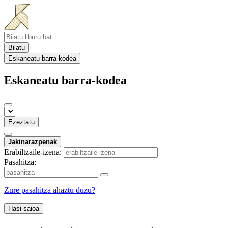
Bilatu
Eskaneatu barra-kodea
Eskaneatu barra-kodea
Ezeztatu
Jakinarazpenak
Erabiltzaile-izena:
Pasahitza:
Zure pasahitza ahaztu duzu?
Hasi saioa