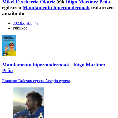
Mikel Etxeberria Okariz
(e)k
Iñigo Martinez Peña
egilearen
Mandamentu hipermodernoak
irakurtzen
amaitu du
2023ko abu. 4a
Publikoa
Mandamentu hipermodernoak
,
Iñigo Martinez
Peña
Erantzun
Bultzatu egoera
Atsegin egoera