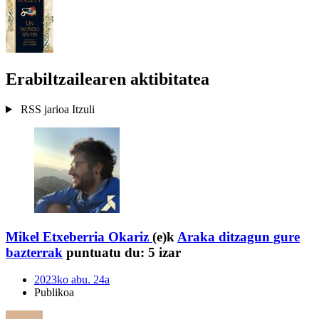
Erabiltzailearen aktibitatea
RSS jarioa
Itzuli
Mikel Etxeberria Okariz
(e)k
Araka ditzagun gure
bazterrak
puntuatu du:
5 izar
2023ko abu. 24a
Publikoa