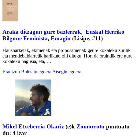
Araka ditzagun gure bazterrak
,
Euskal Herriko
Bilgune Feminista
,
Emagin
(Lisipe, #11)
Hausnarketak, ekimenak eta proposamenak geure kokaleku zuritik
eta mendebaldarretik harilkatu ohi ditugu. Hori da oraindik ere gure
kokaleku nagusia, eta, …
Erantzun
Bultzatu egoera
Atsegin egoera
Mikel Etxeberria Okariz
(e)k
Zomorrotu
puntuatu
du:
4 izar