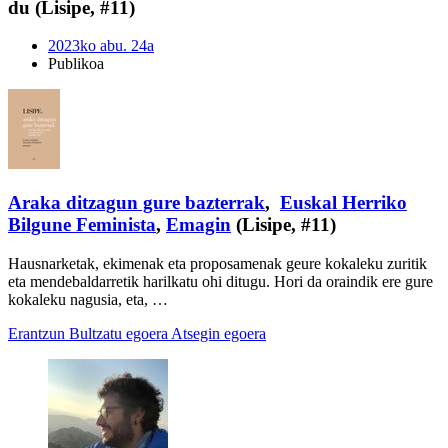
du (Lisipe, #11)
2023ko abu. 24a
Publikoa
Araka ditzagun gure bazterrak
,
Euskal Herriko
Bilgune Feminista
,
Emagin
(Lisipe, #11)
Hausnarketak, ekimenak eta proposamenak geure kokaleku zuritik
eta mendebaldarretik harilkatu ohi ditugu. Hori da oraindik ere gure
kokaleku nagusia, eta, …
Erantzun
Bultzatu egoera
Atsegin egoera