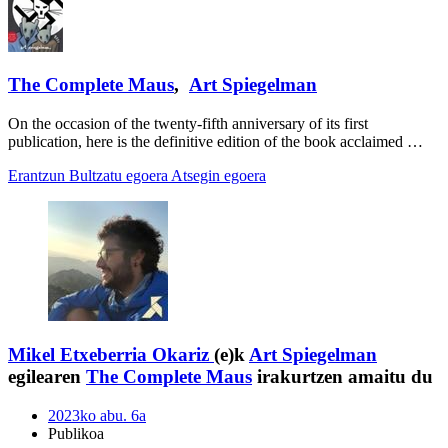
The Complete Maus
,
Art Spiegelman
On the occasion of the twenty-fifth anniversary of its first
publication, here is the definitive edition of the book acclaimed …
Erantzun
Bultzatu egoera
Atsegin egoera
Mikel Etxeberria Okariz
(e)k
Art Spiegelman
egilearen
The Complete Maus
irakurtzen amaitu du
2023ko abu. 6a
Publikoa