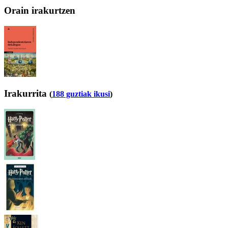
Orain irakurtzen
Irakurrita
(
188 guztiak ikusi
)