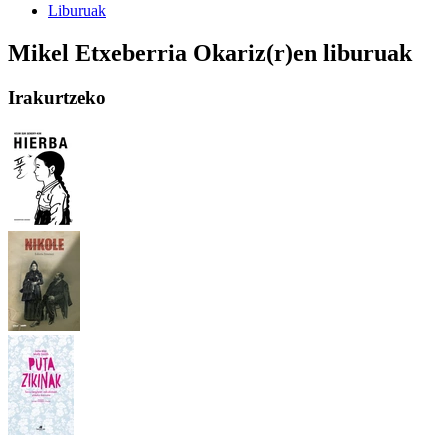
Liburuak
Mikel Etxeberria Okariz(r)en liburuak
Irakurtzeko