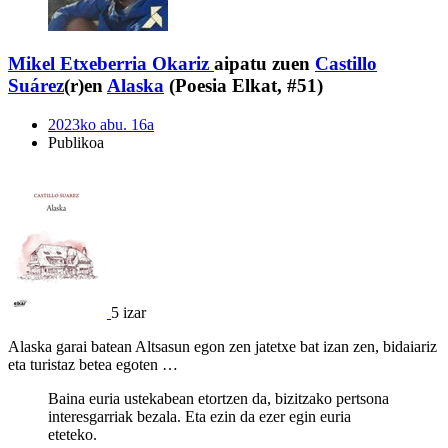
Mikel Etxeberria Okariz
aipatu zuen
Castillo
Suárez
(r)en
Alaska
(Poesia Elkat, #51)
2023ko abu. 16a
Publikoa
5 izar
Alaska garai batean Altsasun egon zen jatetxe bat izan zen, bidaiariz
eta turistaz betea egoten …
Baina euria ustekabean etortzen da, bizitzako pertsona
interesgarriak bezala. Eta ezin da ezer egin euria
eteteko.