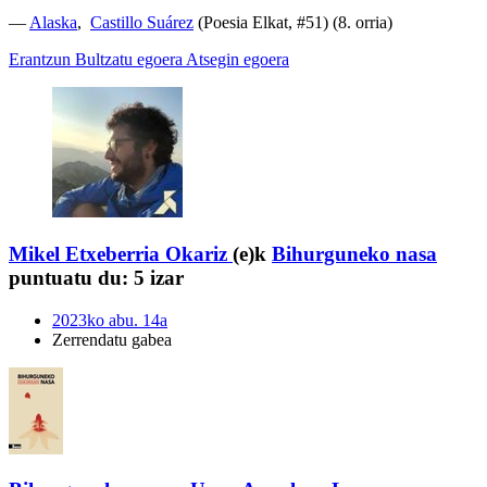
—
Alaska
,
Castillo Suárez
(Poesia Elkat, #51) (8. orria)
Erantzun
Bultzatu egoera
Atsegin egoera
Mikel Etxeberria Okariz
(e)k
Bihurguneko nasa
puntuatu du:
5 izar
2023ko abu. 14a
Zerrendatu gabea