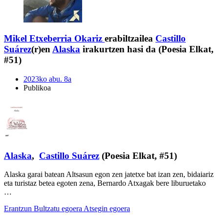
Mikel Etxeberria Okariz
erabiltzailea
Castillo
Suárez
(r)en
Alaska
irakurtzen hasi da (Poesia Elkat,
#51)
2023ko abu. 8a
Publikoa
Alaska
,
Castillo Suárez
(Poesia Elkat, #51)
Alaska garai batean Altsasun egon zen jatetxe bat izan zen, bidaiariz
eta turistaz betea egoten zena, Bernardo Atxagak bere liburuetako
…
Erantzun
Bultzatu egoera
Atsegin egoera