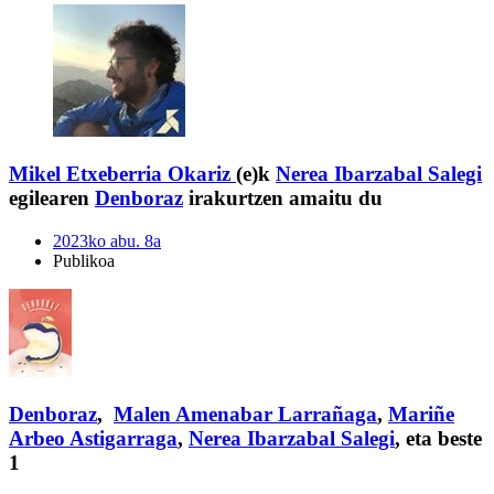
Mikel Etxeberria Okariz
(e)k
Nerea Ibarzabal Salegi
egilearen
Denboraz
irakurtzen amaitu du
2023ko abu. 8a
Publikoa
Denboraz
,
Malen Amenabar Larrañaga
,
Mariñe
Arbeo Astigarraga
,
Nerea Ibarzabal Salegi
, eta beste
1