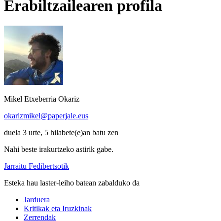
Erabiltzailearen profila
Mikel Etxeberria Okariz
okarizmikel@paperjale.eus
duela 3 urte, 5 hilabete(e)an batu zen
Nahi beste irakurtzeko astirik gabe.
Jarraitu Fedibertsotik
Esteka hau laster-leiho batean zabalduko da
Jarduera
Kritikak eta Iruzkinak
Zerrendak