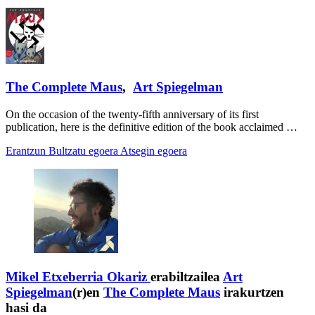
The Complete Maus
,
Art Spiegelman
On the occasion of the twenty-fifth anniversary of its first
publication, here is the definitive edition of the book acclaimed …
Erantzun
Bultzatu egoera
Atsegin egoera
Mikel Etxeberria Okariz
erabiltzailea
Art
Spiegelman
(r)en
The Complete Maus
irakurtzen
hasi da