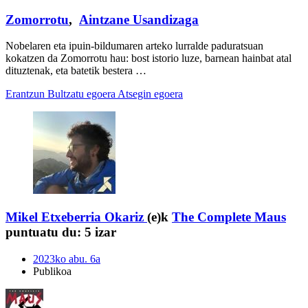
Zomorrotu
,
Aintzane Usandizaga
Nobelaren eta ipuin-bildumaren arteko lurralde paduratsuan
kokatzen da Zomorrotu hau: bost istorio luze, barnean hainbat atal
dituztenak, eta batetik bestera …
Erantzun
Bultzatu egoera
Atsegin egoera
Mikel Etxeberria Okariz
(e)k
The Complete Maus
puntuatu du:
5 izar
2023ko abu. 6a
Publikoa