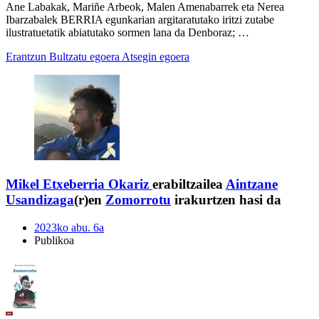
Ane Labakak, Mariñe Arbeok, Malen Amenabarrek eta Nerea
Ibarzabalek BERRIA egunkarian argitaratutako iritzi zutabe
ilustratuetatik abiatutako sormen lana da Denboraz; …
Erantzun
Bultzatu egoera
Atsegin egoera
Mikel Etxeberria Okariz
erabiltzailea
Aintzane
Usandizaga
(r)en
Zomorrotu
irakurtzen hasi da
2023ko abu. 6a
Publikoa