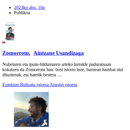
2023ko abu. 10a
Publikoa
Zomorrotu
,
Aintzane Usandizaga
Nobelaren eta ipuin-bildumaren arteko lurralde paduratsuan
kokatzen da Zomorrotu hau: bost istorio luze, barnean hainbat atal
dituztenak, eta batetik bestera …
Erantzun
Bultzatu egoera
Atsegin egoera