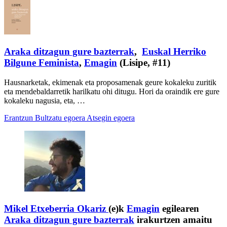
Araka ditzagun gure bazterrak
,
Euskal Herriko
Bilgune Feminista
,
Emagin
(Lisipe, #11)
Hausnarketak, ekimenak eta proposamenak geure kokaleku zuritik
eta mendebaldarretik harilkatu ohi ditugu. Hori da oraindik ere gure
kokaleku nagusia, eta, …
Erantzun
Bultzatu egoera
Atsegin egoera
Mikel Etxeberria Okariz
(e)k
Emagin
egilearen
Araka ditzagun gure bazterrak
irakurtzen amaitu