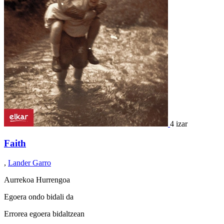
4 izar
Faith
,
Lander Garro
Aurrekoa
Hurrengoa
Egoera ondo bidali da
Errorea egoera bidaltzean