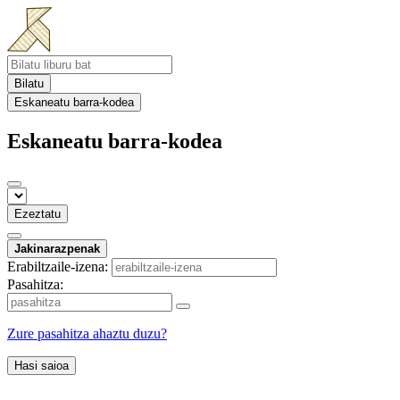
Bilatu
Eskaneatu barra-kodea
Eskaneatu barra-kodea
Ezeztatu
Jakinarazpenak
Erabiltzaile-izena:
Pasahitza:
Zure pasahitza ahaztu duzu?
Hasi saioa