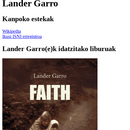
Lander Garro
Kanpoko estekak
Wikipedia
Ikusi ISNI erregistroa
Lander Garro(e)k idatzitako liburuak