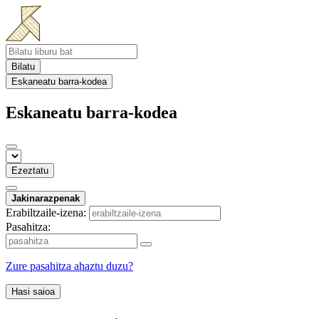
Bilatu
Eskaneatu barra-kodea
Eskaneatu barra-kodea
Ezeztatu
Jakinarazpenak
Erabiltzaile-izena:
Pasahitza:
Zure pasahitza ahaztu duzu?
Hasi saioa