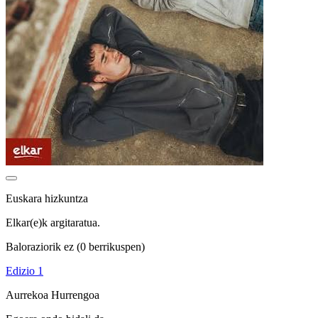
Euskara hizkuntza
Elkar(e)k argitaratua.
Baloraziorik ez
(0 berrikuspen)
Edizio 1
Aurrekoa
Hurrengoa