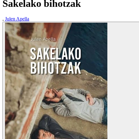
Sakelako bihotzak
,
Julen Apella