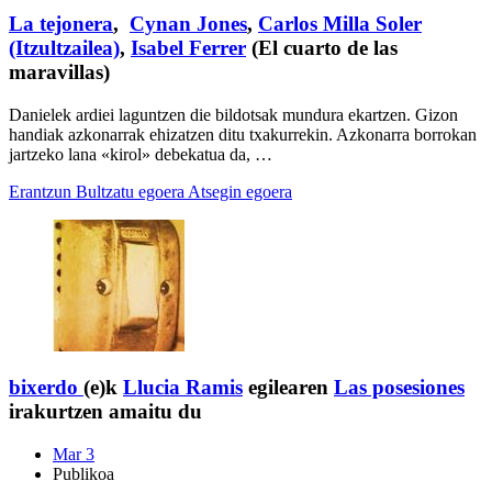
La tejonera
,
Cynan Jones
,
Carlos Milla Soler
(Itzultzailea)
,
Isabel Ferrer
(El cuarto de las
maravillas)
Danielek ardiei laguntzen die bildotsak mundura ekartzen. Gizon
handiak azkonarrak ehizatzen ditu txakurrekin. Azkonarra borrokan
jartzeko lana «kirol» debekatua da, …
Erantzun
Bultzatu egoera
Atsegin egoera
bixerdo
(e)k
Llucia Ramis
egilearen
Las posesiones
irakurtzen amaitu du
Mar 3
Publikoa