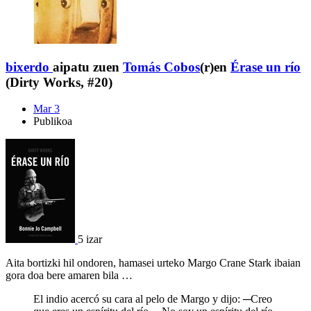
bixerdo
aipatu zuen
Tomás Cobos
(r)en
Érase un río
(Dirty Works, #20)
Mar 3
Publikoa
5 izar
Aita bortizki hil ondoren, hamasei urteko Margo Crane Stark ibaian
gora doa bere amaren bila …
El indio acercó su cara al pelo de Margo y dijo: ─Creo