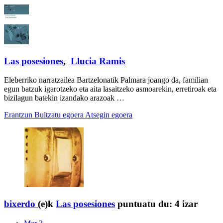
Las posesiones
,
Llucia Ramis
Eleberriko narratzailea Bartzelonatik Palmara joango da, familian
egun batzuk igarotzeko eta aita lasaitzeko asmoarekin, erretiroak eta
bizilagun batekin izandako arazoak …
Erantzun
Bultzatu egoera
Atsegin egoera
bixerdo
(e)k
Las posesiones
puntuatu du:
4 izar