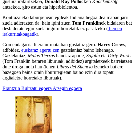
gustura irakurtzekoa,
Donald Ray Pollock
en
Knockemstiff
antzekoa, giro astun eta hiperbiolentoa.
Kontrazaleko laburpenean egileak Indiana hegoaldea mapan jarri
zuela adierazten da, hain ipini zuen
Tom Franklin
ek bidaiaren bat
desbideratu egin zuela inguru horretatik ez pasatzeko (
hemen
irakurritakoagatik
).
Gomendagarria literatur mota hau gustatuz gero.
Harry Crews
,
adibidez,
euskaraz agertu zen
gaztelaniaz baino lehenago.
Gaztelaniaz,
Malas Tierras
hauetaz aparte,
Sajalín
eta
Dirty Works
(Tom Franklin beraren liburuak, adibidez) argitaletxeek barreiatzen
dute droga mota hau (lehen
Libros del Silencio
izeneko bat ere
bazegoen baina orain liburutegietan baino ezin dira topatu
argitaletxe horretako liburuak).
Erantzun
Bultzatu egoera
Atsegin egoera