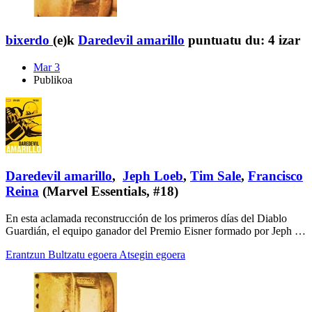
bixerdo
(e)k
Daredevil amarillo
puntuatu du:
4 izar
Mar 3
Publikoa
Daredevil amarillo
,
Jeph Loeb
,
Tim Sale
,
Francisco
Reina
(Marvel Essentials, #18)
En esta aclamada reconstrucción de los primeros días del Diablo
Guardián, el equipo ganador del Premio Eisner formado por Jeph …
Erantzun
Bultzatu egoera
Atsegin egoera