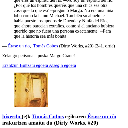
que eres un espíritu del río. ─No soy un espíritu del río.
¿Por qué los hombres queréis que una chica sea otra
cosa que lo que es? ─preguntó Margo. No era una niña
lobo como la llamó Michael. También su abuelo le
había puesto los apodos de Duende y Ninfa del Río,
que ahora parecían extraños, como si el anciano hubiera
querido que no fuera una persona exactamente. ─Para
que la historia sea más bonita
—
Érase un río
,
Tomás Cobos
(Dirty Works, #20) (241. orria)
Zelango pertsonaia puska Margo Crane!
Erantzun
Bultzatu egoera
Atsegin egoera
bixerdo
(e)k
Tomás Cobos
egilearen
Érase un río
irakurtzen amaitu du (Dirty Works, #20)