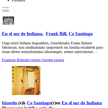
Publikoa
En el sur de Indiana
,
Frank Bill
,
Ce Santiago
Ongi etorri Indiana hegoaldera, Ameriketako Estatu Batuen
bihotzean, non sindikatutako lanpostuek eta familia-etxaldeek paso
eman dieten metanfetamina laborategiei, armen salerosketari …
Erantzun
Bultzatu egoera
Atsegin egoera
bixerdo
(e)k
Ce Santiago
(r)en
En el sur de Indiana