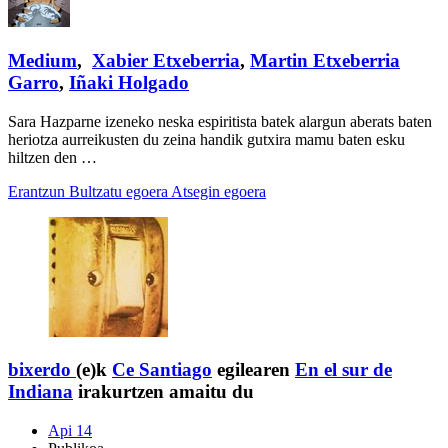
Medium
,
Xabier Etxeberria
,
Martin Etxeberria
Garro
,
Iñaki Holgado
Sara Hazparne izeneko neska espiritista batek alargun aberats baten
heriotza aurreikusten du zeina handik gutxira mamu baten esku
hiltzen den …
Erantzun
Bultzatu egoera
Atsegin egoera
bixerdo
(e)k
Ce Santiago
egilearen
En el sur de
Indiana
irakurtzen amaitu du
Api 14