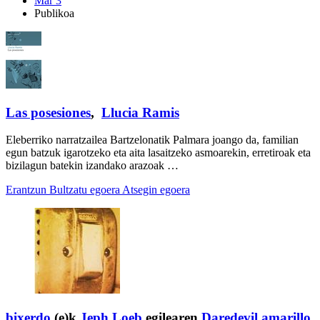
Mar 3
Publikoa
Las posesiones
,
Llucia Ramis
Eleberriko narratzailea Bartzelonatik Palmara joango da, familian
egun batzuk igarotzeko eta aita lasaitzeko asmoarekin, erretiroak eta
bizilagun batekin izandako arazoak …
Erantzun
Bultzatu egoera
Atsegin egoera
bixerdo
(e)k
Jeph Loeb
egilearen
Daredevil amarillo