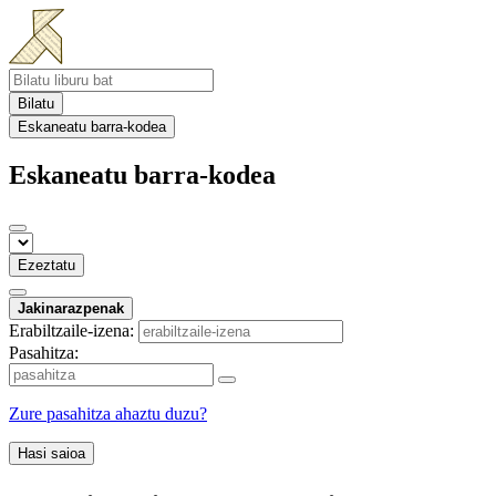
Bilatu
Eskaneatu barra-kodea
Eskaneatu barra-kodea
Ezeztatu
Jakinarazpenak
Erabiltzaile-izena:
Pasahitza:
Zure pasahitza ahaztu duzu?
Hasi saioa