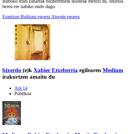
Bilboko irudi zaharrak biziberriturik ikusteak merezi du. Istorioa
berea ere nahiko ondo dago.
Erantzun
Bultzatu egoera
Atsegin egoera
bixerdo
(e)k
Xabier Etxeberria
egilearen
Medium
irakurtzen amaitu du
Api 14
Publikoa