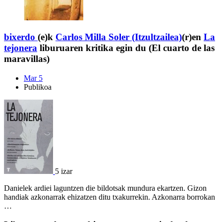
bixerdo
(e)k
Carlos Milla Soler (Itzultzailea)
(r)en
La
tejonera
liburuaren kritika egin du (El cuarto de las
maravillas)
Mar 5
Publikoa
5 izar
Danielek ardiei laguntzen die bildotsak mundura ekartzen. Gizon
handiak azkonarrak ehizatzen ditu txakurrekin. Azkonarra borrokan
…