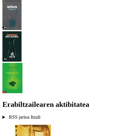
Erabiltzailearen aktibitatea
RSS jarioa
Itzuli