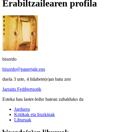
Erabiltzailearen profila
bixerdo
bixerdo@paperjale.eus
duela 3 urte, 4 hilabete(e)an batu zen
Jarraitu Fedibertsotik
Esteka hau laster-leiho batean zabalduko da
Jarduera
Kritikak eta Iruzkinak
Liburuak