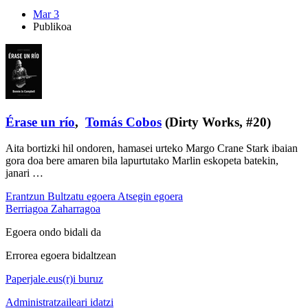
Mar 3
Publikoa
Érase un río
,
Tomás Cobos
(Dirty Works, #20)
Aita bortizki hil ondoren, hamasei urteko Margo Crane Stark ibaian
gora doa bere amaren bila lapurtutako Marlin eskopeta batekin,
janari …
Erantzun
Bultzatu egoera
Atsegin egoera
Berriagoa
Zaharragoa
Egoera ondo bidali da
Errorea egoera bidaltzean
Paperjale.eus(r)i buruz
Administratzaileari idatzi