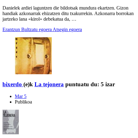
Danielek ardiei laguntzen die bildotsak mundura ekartzen. Gizon
handiak azkonarrak ehizatzen ditu txakurrekin. Azkonarra borrokan
jartzeko lana «kirol» debekatua da, …
Erantzun
Bultzatu egoera
Atsegin egoera
bixerdo
(e)k
La tejonera
puntuatu du:
5 izar
Mar 5
Publikoa