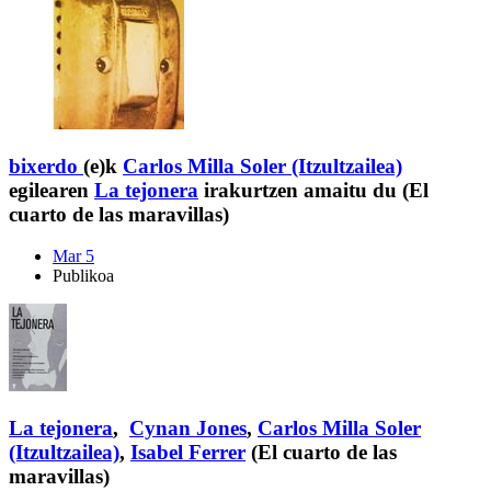
bixerdo
(e)k
Carlos Milla Soler (Itzultzailea)
egilearen
La tejonera
irakurtzen amaitu du (El
cuarto de las maravillas)
Mar 5
Publikoa
La tejonera
,
Cynan Jones
,
Carlos Milla Soler
(Itzultzailea)
,
Isabel Ferrer
(El cuarto de las
maravillas)