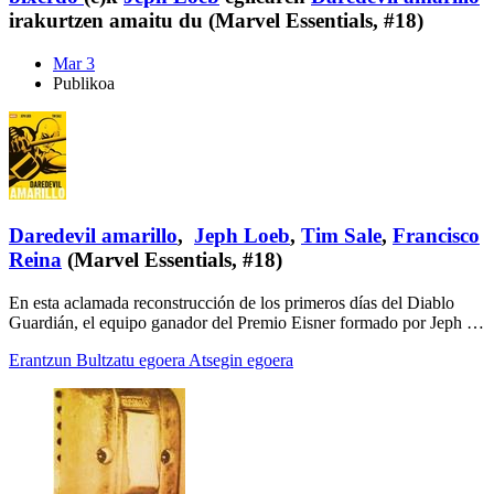
irakurtzen amaitu du (Marvel Essentials, #18)
Mar 3
Publikoa
Daredevil amarillo
,
Jeph Loeb
,
Tim Sale
,
Francisco
Reina
(Marvel Essentials, #18)
En esta aclamada reconstrucción de los primeros días del Diablo
Guardián, el equipo ganador del Premio Eisner formado por Jeph …
Erantzun
Bultzatu egoera
Atsegin egoera