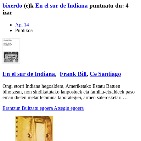
bixerdo
(e)k
En el sur de Indiana
puntuatu du:
4
izar
Api 14
Publikoa
En el sur de Indiana
,
Frank Bill
,
Ce Santiago
Ongi etorri Indiana hegoaldera, Ameriketako Estatu Batuen
bihotzean, non sindikatutako lanpostuek eta familia-etxaldeek paso
eman dieten metanfetamina laborategiei, armen salerosketari …
Erantzun
Bultzatu egoera
Atsegin egoera