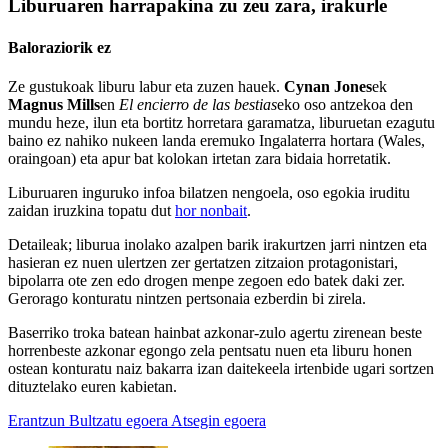
Liburuaren harrapakina zu zeu zara, irakurle
Baloraziorik ez
Ze gustukoak liburu labur eta zuzen hauek.
Cynan Jones
ek
Magnus Mills
en
El encierro de las bestias
eko oso antzekoa den
mundu heze, ilun eta bortitz horretara garamatza, liburuetan ezagutu
baino ez nahiko nukeen landa eremuko Ingalaterra hortara (Wales,
oraingoan) eta apur bat kolokan irtetan zara bidaia horretatik.
Liburuaren inguruko infoa bilatzen nengoela, oso egokia iruditu
zaidan iruzkina topatu dut
hor nonbait
.
Detaileak; liburua inolako azalpen barik irakurtzen jarri nintzen eta
hasieran ez nuen ulertzen zer gertatzen zitzaion protagonistari,
bipolarra ote zen edo drogen menpe zegoen edo batek daki zer.
Gerorago konturatu nintzen pertsonaia ezberdin bi zirela.
Baserriko troka batean hainbat azkonar-zulo agertu zirenean beste
horrenbeste azkonar egongo zela pentsatu nuen eta liburu honen
ostean konturatu naiz bakarra izan daitekeela irtenbide ugari sortzen
dituztelako euren kabietan.
Erantzun
Bultzatu egoera
Atsegin egoera