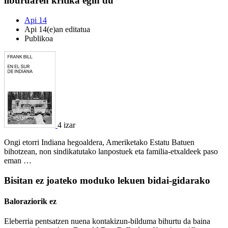
liburuaren kritika egin du
Api 14
Api 14(e)an editatua
Publikoa
4 izar
Ongi etorri Indiana hegoaldera, Ameriketako Estatu Batuen
bihotzean, non sindikatutako lanpostuek eta familia-etxaldeek paso
eman …
Bisitan ez joateko moduko lekuen bidai-gidarako
Baloraziorik ez
Eleberria pentsatzen nuena kontakizun-bilduma bihurtu da baina