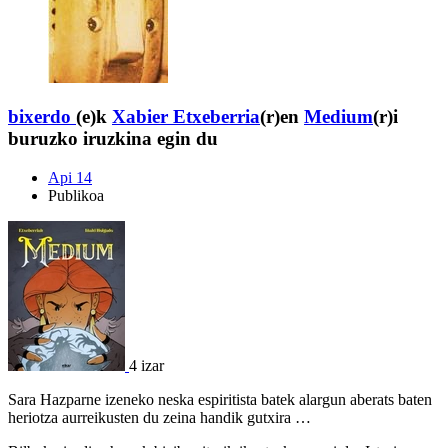
bixerdo
(e)k
Xabier Etxeberria
(r)en
Medium
(r)i
buruzko iruzkina egin du
Api 14
Publikoa
4 izar
Sara Hazparne izeneko neska espiritista batek alargun aberats baten
heriotza aurreikusten du zeina handik gutxira …