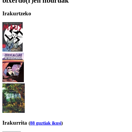
bixerdo(r)en liburuak
Irakurtzeko
Irakurrita
(
88 guztiak ikusi
)