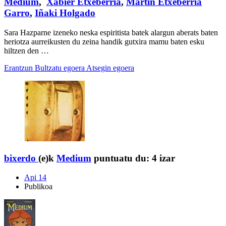
Medium
,
Xabier Etxeberria
,
Martin Etxeberria
Garro
,
Iñaki Holgado
Sara Hazparne izeneko neska espiritista batek alargun aberats baten
heriotza aurreikusten du zeina handik gutxira mamu baten esku
hiltzen den …
Erantzun
Bultzatu egoera
Atsegin egoera
bixerdo
(e)k
Medium
puntuatu du:
4 izar
Api 14
Publikoa