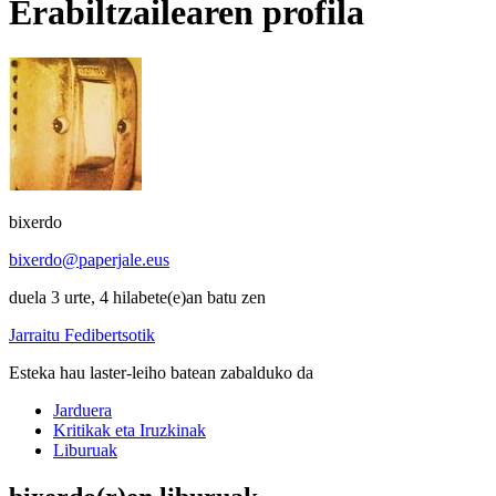
Erabiltzailearen profila
bixerdo
bixerdo@paperjale.eus
duela 3 urte, 4 hilabete(e)an batu zen
Jarraitu Fedibertsotik
Esteka hau laster-leiho batean zabalduko da
Jarduera
Kritikak eta Iruzkinak
Liburuak