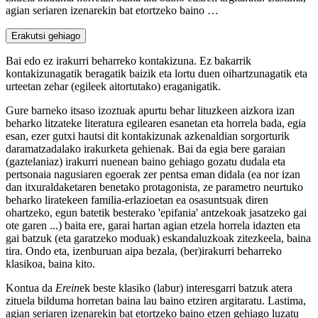
agian seriaren izenarekin bat etortzeko baino …
Erakutsi gehiago
Bai edo ez irakurri beharreko kontakizuna. Ez bakarrik
kontakizunagatik beragatik baizik eta lortu duen oihartzunagatik eta
urteetan zehar (egileek aitortutako) eraganigatik.
Gure barneko itsaso izoztuak apurtu behar lituzkeen aizkora izan
beharko litzateke literatura egilearen esanetan eta horrela bada, egia
esan, ezer gutxi hautsi dit kontakizunak azkenaldian sorgorturik
daramatzadalako irakurketa gehienak. Bai da egia bere garaian
(gaztelaniaz) irakurri nuenean baino gehiago gozatu dudala eta
pertsonaia nagusiaren egoerak zer pentsa eman didala (ea nor izan
dan itxuraldaketaren benetako protagonista, ze parametro neurtuko
beharko liratekeen familia-erlazioetan ea osasuntsuak diren
ohartzeko, egun batetik besterako 'epifania' antzekoak jasatzeko gai
ote garen ...) baita ere, garai hartan agian etzela horrela idazten eta
gai batzuk (eta garatzeko moduak) eskandaluzkoak zitezkeela, baina
tira. Ondo eta, izenburuan aipa bezala, (ber)irakurri beharreko
klasikoa, baina kito.
Kontua da
Erein
ek beste klasiko (labur) interesgarri batzuk atera
zituela bilduma horretan baina lau baino etziren argitaratu. Lastima,
agian seriaren izenarekin bat etortzeko baino etzen gehiago luzatu