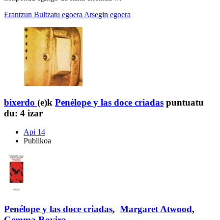
Erantzun
Bultzatu egoera
Atsegin egoera
bixerdo
(e)k
Penélope y las doce criadas
puntuatu
du:
4 izar
Api 14
Publikoa
Penélope y las doce criadas
,
Margaret Atwood
,
Gemma Rovira