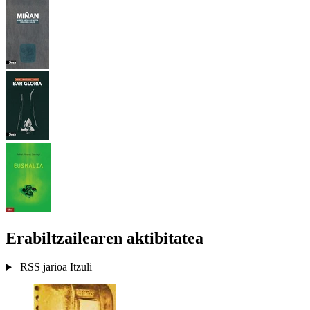
Erabiltzailearen aktibitatea
RSS jarioa
Itzuli