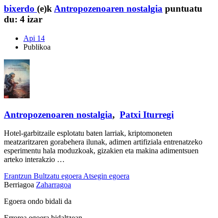
bixerdo
(e)k
Antropozenoaren nostalgia
puntuatu
du:
4 izar
Api 14
Publikoa
Antropozenoaren nostalgia
,
Patxi Iturregi
Hotel-garbitzaile esplotatu baten larriak, kriptomoneten
meatzaritzaren gorabehera ilunak, adimen artifiziala entrenatzeko
esperimentu hala moduzkoak, gizakien eta makina adimentsuen
arteko interakzio …
Erantzun
Bultzatu egoera
Atsegin egoera
Berriagoa
Zaharragoa
Egoera ondo bidali da
Errorea egoera bidaltzean