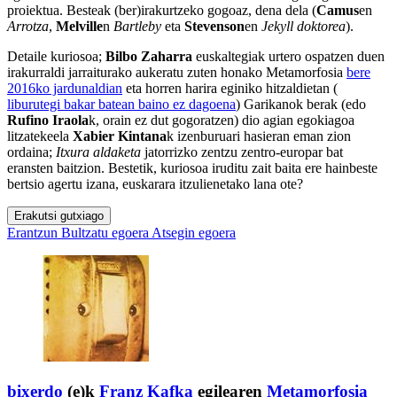
proiektua. Besteak (ber)irakurtzeko gogoaz, dena dela (
Camus
en
Arrotza
,
Melville
n
Bartleby
eta
Stevenson
en
Jekyll doktorea
).
Detaile kuriosoa;
Bilbo Zaharra
euskaltegiak urtero ospatzen duen
irakurraldi jarraiturako aukeratu zuten honako Metamorfosia
bere
2016ko jardunaldian
eta horren harira eginiko hitzaldietan (
liburutegi bakar batean baino ez dagoena
) Garikanok berak (edo
Rufino Iraola
k, orain ez dut gogoratzen) dio agian egokiagoa
litzatekeela
Xabier Kintana
k izenburuari hasieran eman zion
ordaina;
Itxura aldaketa
jatorrizko zentzu zentro-europar bat
eransten baitzion. Bestetik, kuriosoa iruditu zait baita ere hainbeste
bertsio agertu izana, euskarara itzulienetako lana ote?
Erakutsi gutxiago
Erantzun
Bultzatu egoera
Atsegin egoera
bixerdo
(e)k
Franz Kafka
egilearen
Metamorfosia