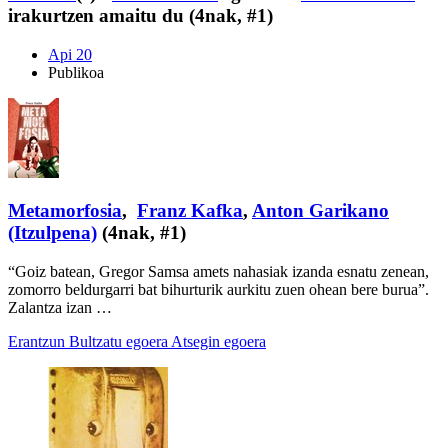
irakurtzen amaitu du (4nak, #1)
Api 20
Publikoa
Metamorfosia
,
Franz Kafka
,
Anton Garikano
(Itzulpena)
(4nak, #1)
“Goiz batean, Gregor Samsa amets nahasiak izanda esnatu zenean,
zomorro beldurgarri bat bihurturik aurkitu zuen ohean bere burua”.
Zalantza izan …
Erantzun
Bultzatu egoera
Atsegin egoera