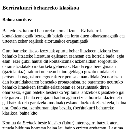
Berrirakurri beharreko klasikoa
Baloraziorik ez
Bai edo ez irakurri beharreko kontakizuna. Ez bakarrik
kontakizunagatik beragatik baizik eta lortu duen oihartzunagatik eta
urteetan zehar (egileek aitortutako) eraganigatik.
Gure barneko itsaso izoztuak apurtu behar lituzkeen aizkora izan
beharko litzateke literatura egilearen esanetan eta horrela bada, egia
esan, ezer gutxi hautsi dit kontakizunak azkenaldian sorgorturik
daramatzadalako irakurketa gehienak. Bai da egia bere garaian
(gaztelaniaz) irakurri nuenean baino gehiago gozatu dudala eta
pertsonaia nagusiaren egoerak zer pentsa eman didala (ea nor izan
dan itxuraldaketaren benetako protagonista, ze parametro neurtuko
beharko liratekeen familia-erlazioetan ea osasuntsuak diren
ohartzeko, egun batetik besterako 'epifania' antzekoak jasatzeko gai
ote garen ...) baita ere, garai hartan agian etzela horrela idazten eta
gai batzuk (eta garatzeko moduak) eskandaluzkoak zitezkeela, baina
tira. Ondo eta, izenburuan aipa bezala, (ber)irakurri beharreko
klasikoa, baina kito.
Kontua da
Erein
ek beste klasiko (labur) interesgarri batzuk atera
zituela bilduma horretan baina lau baino etziren argitaratu. Lastima,