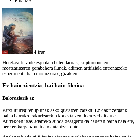
Publikoa
4 izar
Hotel-garbitzaile esplotatu baten larriak, kriptomoneten
meatzaritzaren gorabehera ilunak, adimen artifiziala entrenatzeko
esperimentu hala moduzkoak, gizakien …
Ez hain zientzia, bai hain fikzioa
Baloraziorik ez
Patxi Iturregiren ipuinak asko gustatzen zaizkit. Ez dakit zergatik
baina barruko irakurlearekin konektatzen duen zerbait dute.
Aurrekoen itsas-adarreko sunda desagertu da hauetan baina hala ere,
bere erakarpen-puntua mantentzen dute.