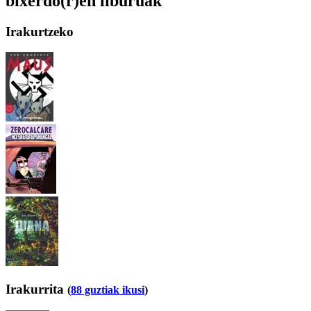
bixerdo(r)en liburuak
Irakurtzeko
Irakurrita
(
88 guztiak ikusi
)