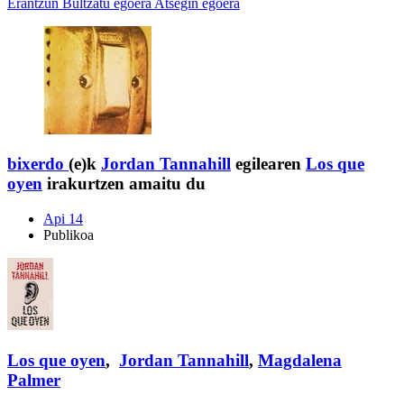
Erantzun
Bultzatu egoera
Atsegin egoera
bixerdo
(e)k
Jordan Tannahill
egilearen
Los que
oyen
irakurtzen amaitu du
Api 14
Publikoa
Los que oyen
,
Jordan Tannahill
,
Magdalena
Palmer