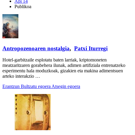
Api 14
Publikoa
Antropozenoaren nostalgia
,
Patxi Iturregi
Hotel-garbitzaile esplotatu baten larriak, kriptomoneten
meatzaritzaren gorabehera ilunak, adimen artifiziala entrenatzeko
esperimentu hala moduzkoak, gizakien eta makina adimentsuen
arteko interakzio …
Erantzun
Bultzatu egoera
Atsegin egoera