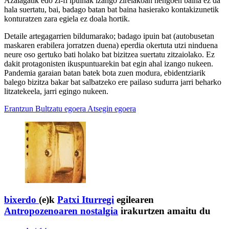
Azalagatik edo zi-fi ipuinak izango zirelakoan nengoen baina ez da
hala suertatu, bai, badago batan bat baina hasierako kontakizunetik
konturatzen zara egiela ez doala hortik.
Detaile artegagarrien bildumarako; badago ipuin bat (autobusetan
maskaren erabilera jorratzen duena) eperdia okertuta utzi ninduena
neure oso gertuko bati holako bat bizitzea suertatu zitzaiolako. Ez
dakit protagonisten ikuspuntuarekin bat egin ahal izango nukeen.
Pandemia garaian batan batek bota zuen modura, ebidentziarik
balego bizitza bakar bat salbatzeko ere pailaso sudurra jarri beharko
litzatekeela, jarri egingo nukeen.
Erantzun
Bultzatu egoera
Atsegin egoera
bixerdo
(e)k
Patxi Iturregi
egilearen
Antropozenoaren nostalgia
irakurtzen amaitu du