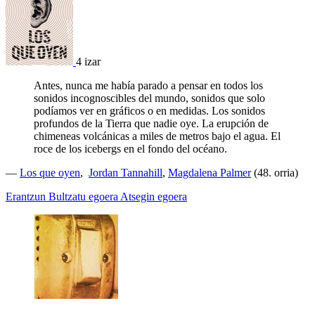
4 izar
Antes, nunca me había parado a pensar en todos los
sonidos incognoscibles del mundo, sonidos que solo
podíamos ver en gráficos o en medidas. Los sonidos
profundos de la Tierra que nadie oye. La erupción de
chimeneas volcánicas a miles de metros bajo el agua. El
roce de los icebergs en el fondo del océano.
—
Los que oyen
,
Jordan Tannahill
,
Magdalena Palmer
(48. orria)
Erantzun
Bultzatu egoera
Atsegin egoera