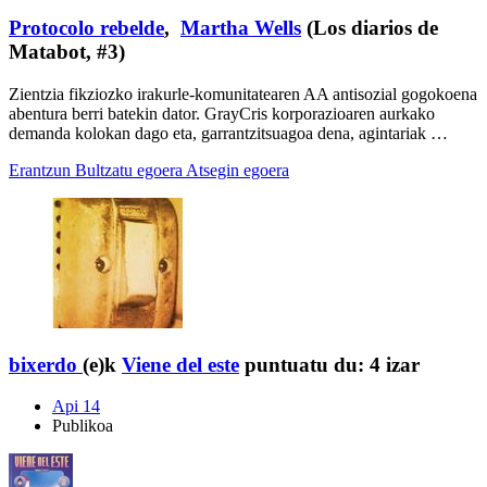
Protocolo rebelde
,
Martha Wells
(Los diarios de
Matabot, #3)
Zientzia fikziozko irakurle-komunitatearen AA antisozial gogokoena
abentura berri batekin dator. GrayCris korporazioaren aurkako
demanda kolokan dago eta, garrantzitsuagoa dena, agintariak …
Erantzun
Bultzatu egoera
Atsegin egoera
bixerdo
(e)k
Viene del este
puntuatu du:
4 izar
Api 14
Publikoa