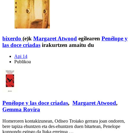
bixerdo
(e)k
Margaret Atwood
egilearen
Penélope y
las doce criadas
irakurtzen amaitu du
Api 14
Publikoa
Penélope y las doce criadas
,
Margaret Atwood
,
Gemma Rovira
Homeroren kontakizunean, Odiseo Troiako gerrara joan ondoren,
bere tapiza ehuntzen eta des-ehuntzen duen bitartean, Penelope
konpondu egingo da Itaka erreinua …