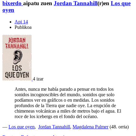
bixerdo
aipatu zuen
Jordan Tannahill
(r)en
Los que
oyen
Api 14
Publikoa
4 izar
Antes, nunca me había parado a pensar en todos los
sonidos incognoscibles del mundo, sonidos que solo
podíamos ver en gráficos o en medidas. Los sonidos
profundos de la Tierra que nadie oye. La erupción de
chimeneas volcánicas a miles de metros bajo el agua. El
roce de los icebergs en el fondo del océano.
—
Los que oyen
,
Jordan Tannahill
,
Magdalena Palmer
(48. orria)