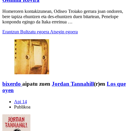
Homeroren kontakizunean, Odiseo Troiako gerrara joan ondoren,
bere tapiza ehuntzen eta des-ehuntzen duen bitartean, Penelope
konpondu egingo da Itaka erreinua …
Erantzun
Bultzatu egoera
Atsegin egoera
bixerdo
aipatu zuen
Jordan Tannahill
(r)en
Los que
oyen
Api 14
Publikoa