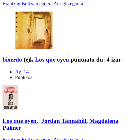
Erantzun
Bultzatu egoera
Atsegin egoera
bixerdo
(e)k
Los que oyen
puntuatu du:
4 izar
Api 14
Publikoa
Los que oyen
,
Jordan Tannahill
,
Magdalena
Palmer
Erantzun
Bultzatu egoera
Atsegin egoera