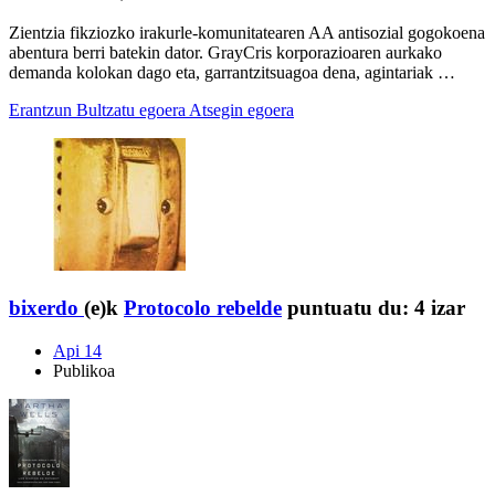
Zientzia fikziozko irakurle-komunitatearen AA antisozial gogokoena
abentura berri batekin dator. GrayCris korporazioaren aurkako
demanda kolokan dago eta, garrantzitsuagoa dena, agintariak …
Erantzun
Bultzatu egoera
Atsegin egoera
bixerdo
(e)k
Protocolo rebelde
puntuatu du:
4 izar
Api 14
Publikoa