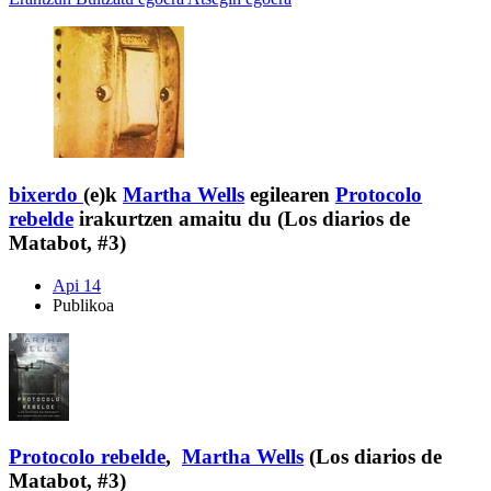
bixerdo
(e)k
Martha Wells
egilearen
Protocolo
rebelde
irakurtzen amaitu du (Los diarios de
Matabot, #3)
Api 14
Publikoa
Protocolo rebelde
,
Martha Wells
(Los diarios de
Matabot, #3)