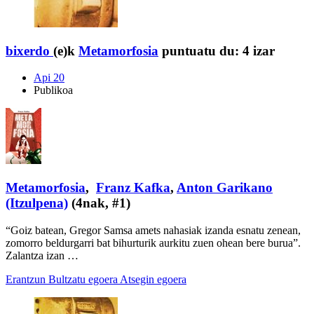
bixerdo
(e)k
Metamorfosia
puntuatu du:
4 izar
Api 20
Publikoa
Metamorfosia
,
Franz Kafka
,
Anton Garikano
(Itzulpena)
(4nak, #1)
“Goiz batean, Gregor Samsa amets nahasiak izanda esnatu zenean,
zomorro beldurgarri bat bihurturik aurkitu zuen ohean bere burua”.
Zalantza izan …
Erantzun
Bultzatu egoera
Atsegin egoera