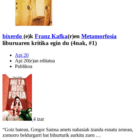
bixerdo
(e)k
Franz Kafka
(r)en
Metamorfosia
liburuaren kritika egin du (4nak, #1)
Api 20
Api 20(e)an editatua
Publikoa
4 izar
“Goiz batean, Gregor Samsa amets nahasiak izanda esnatu zenean,
zomorro beldurgarri bat bihurturik aurkitu zuen …