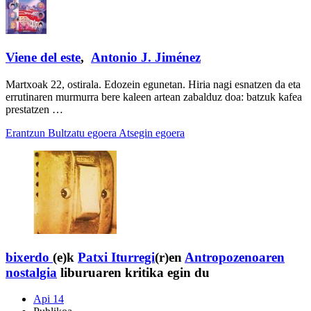
Viene del este
,
Antonio J. Jiménez
Martxoak 22, ostirala. Edozein egunetan. Hiria nagi esnatzen da eta
errutinaren murmurra bere kaleen artean zabalduz doa: batzuk kafea
prestatzen …
Erantzun
Bultzatu egoera
Atsegin egoera
bixerdo
(e)k
Patxi Iturregi
(r)en
Antropozenoaren
nostalgia
liburuaren kritika egin du
Api 14