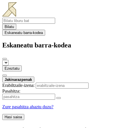
Bilatu
Eskaneatu barra-kodea
Eskaneatu barra-kodea
Ezeztatu
Jakinarazpenak
Erabiltzaile-izena:
Pasahitza:
Zure pasahitza ahaztu duzu?
Hasi saioa