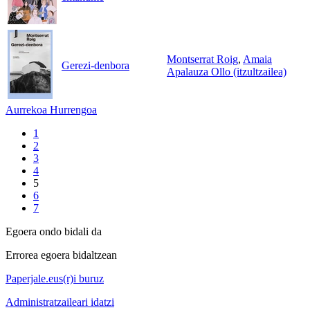
Montserrat Roig
,
Amaia
Gerezi-denbora
Apalauza Ollo (itzultzailea)
Aurrekoa
Hurrengoa
1
2
3
4
5
6
7
Egoera ondo bidali da
Errorea egoera bidaltzean
Paperjale.eus(r)i buruz
Administratzaileari idatzi