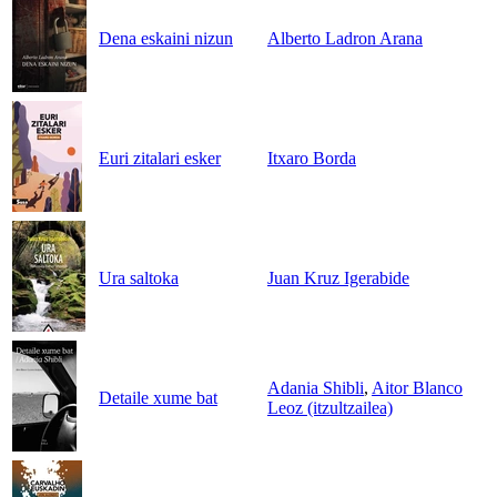
Dena eskaini nizun
Alberto Ladron Arana
Euri zitalari esker
Itxaro Borda
Ura saltoka
Juan Kruz Igerabide
Adania Shibli
,
Aitor Blanco
Detaile xume bat
Leoz (itzultzailea)