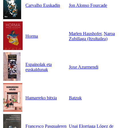
Carvalho Euskadin
Jon Alonso Fourcade
Marlen Haushofer
,
Naroa
Horma
Zubillaga (Itzultailea)
Espainolak eta
Joxe Azurmendi
euskaldunak
Hamarreko bitxia
Batzuk
Francesco Pasqualeren
Unai Elorriaga López de