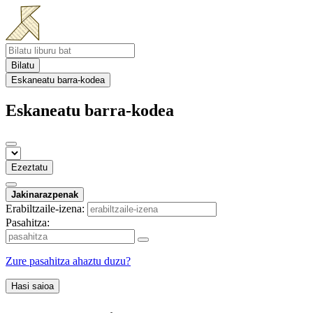
Bilatu
Eskaneatu barra-kodea
Eskaneatu barra-kodea
Ezeztatu
Jakinarazpenak
Erabiltzaile-izena:
Pasahitza:
Zure pasahitza ahaztu duzu?
Hasi saioa