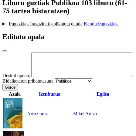
Liburu guztiak
Publikoa
103 liburu (61-
75 tartea bistaratzen)
Iragazkiak
Iragazkiak aplikatuta daude
Kendu iragazkiak
Editatu apala
Deskribapena:
Bidalketaren pribatutasuna
Gorde
Azala
Izenburua
Egilea
Arroz urez
Mikel Antza