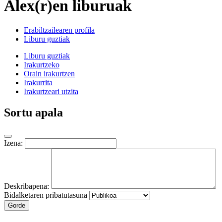
Alex(r)en liburuak
Erabiltzailearen profila
Liburu guztiak
Liburu guztiak
Irakurtzeko
Orain irakurtzen
Irakurrita
Irakurtzeari utzita
Sortu apala
Izena:
Deskribapena:
Bidalketaren pribatutasuna
Gorde