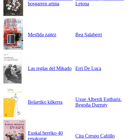
bosgarren arima
Letona
Mesfida zaitez
Bea Salaberri
Las reglas del Mikado
Erri De Luca
Uxue Alberdi Estibariz
,
Belarriko kilkerra
Begoña Durruty
Euskal herriko 40
Cira Crespo Cabillo
emakume