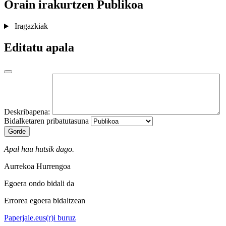
Orain irakurtzen
Publikoa
Iragazkiak
Editatu apala
Deskribapena:
Bidalketaren pribatutasuna
Gorde
Apal hau hutsik dago.
Aurrekoa
Hurrengoa
Egoera ondo bidali da
Errorea egoera bidaltzean
Paperjale.eus(r)i buruz