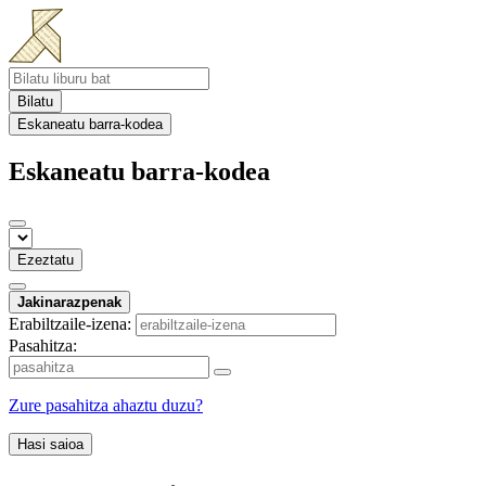
Bilatu
Eskaneatu barra-kodea
Eskaneatu barra-kodea
Ezeztatu
Jakinarazpenak
Erabiltzaile-izena:
Pasahitza:
Zure pasahitza ahaztu duzu?
Hasi saioa