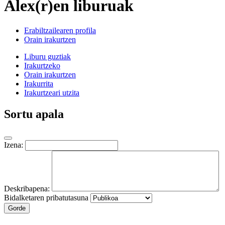
Alex(r)en liburuak
Erabiltzailearen profila
Orain irakurtzen
Liburu guztiak
Irakurtzeko
Orain irakurtzen
Irakurrita
Irakurtzeari utzita
Sortu apala
Izena:
Deskribapena:
Bidalketaren pribatutasuna
Gorde