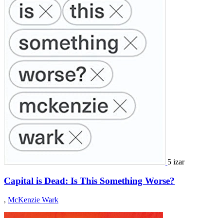
5 izar
Capital is Dead: Is This Something Worse?
,
McKenzie Wark