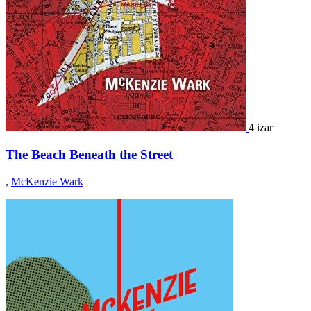
4 izar
The Beach Beneath the Street
,
McKenzie Wark