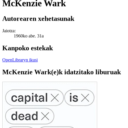
McKenzie Wark
Autorearen xehetasunak
Jaiotza:
1960ko abe. 31a
Kanpoko estekak
OpenLibraryn ikusi
McKenzie Wark(e)k idatzitako liburuak