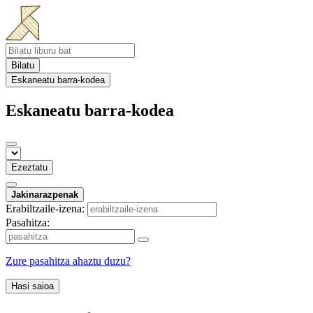
Bilatu
Eskaneatu barra-kodea
Eskaneatu barra-kodea
Ezeztatu
Jakinarazpenak
Erabiltzaile-izena:
Pasahitza:
Zure pasahitza ahaztu duzu?
Hasi saioa