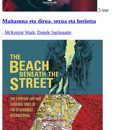
5 izar
Maitasuna eta dirua, sexua eta heriotza
,
McKenzie Wark
,
Danele Sarriugarte