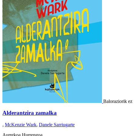
Baloraziorik ez
Alderantzira zamalka
,
McKenzie Wark
,
Danele Sarriugarte
Aurrekoa
Hurrengoa