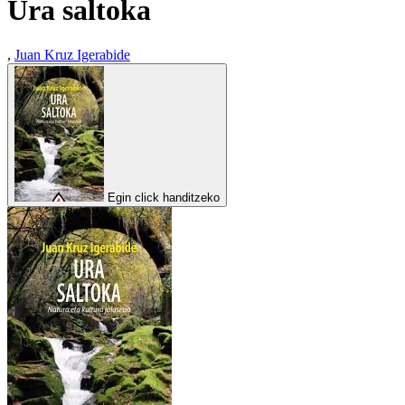
Ura saltoka
,
Juan Kruz Igerabide
Egin click handitzeko