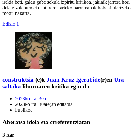
irekia beti, galdu gabe sekula izpiritu kritikoa, jakinik jarrera hori
dela gizakiaren eta naturaren arteko harremanak hobeki ulertzeko
modu bakarra.
Edizio 1
construktsia
(e)k
Juan Kruz Igerabide
(r)en
Ura
saltoka
liburuaren kritika egin du
2023ko ira. 30a
2023ko ira. 30a(e)an editatua
Publikoa
Aberatsa ideia eta erreferentziatan
3 izar