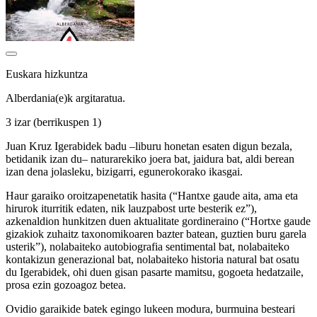
Euskara hizkuntza
Alberdania(e)k argitaratua.
3 izar
(berrikuspen 1)
Juan Kruz Igerabidek badu –liburu honetan esaten digun bezala,
betidanik izan du– naturarekiko joera bat, jaidura bat, aldi berean
izan dena jolasleku, bizigarri, egunerokorako ikasgai.
Haur garaiko oroitzapenetatik hasita (“Hantxe gaude aita, ama eta
hirurok iturritik edaten, nik lauzpabost urte besterik ez”),
azkenaldion hunkitzen duen aktualitate gordineraino (“Hortxe gaude
gizakiok zuhaitz taxonomikoaren bazter batean, guztien buru garela
usterik”), nolabaiteko autobiografia sentimental bat, nolabaiteko
kontakizun generazional bat, nolabaiteko historia natural bat osatu
du Igerabidek, ohi duen gisan pasarte mamitsu, gogoeta hedatzaile,
prosa ezin gozoagoz betea.
Ovidio garaikide batek egingo lukeen modura, burmuina besteari