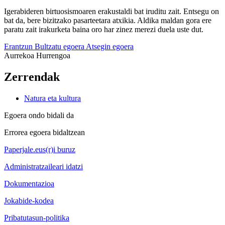
Igerabideren birtuosismoaren erakustaldi bat iruditu zait. Entsegu on
bat da, bere bizitzako pasarteetara atxikia. Aldika maldan gora ere
paratu zait irakurketa baina oro har zinez merezi duela uste dut.
Erantzun
Bultzatu egoera
Atsegin egoera
Aurrekoa
Hurrengoa
Zerrendak
Natura eta kultura
Egoera ondo bidali da
Errorea egoera bidaltzean
Paperjale.eus(r)i buruz
Administratzaileari idatzi
Dokumentazioa
Jokabide-kodea
Pribatutasun-politika