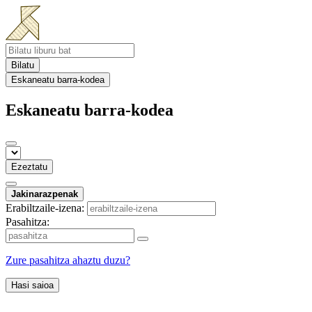
Bilatu
Eskaneatu barra-kodea
Eskaneatu barra-kodea
Ezeztatu
Jakinarazpenak
Erabiltzaile-izena:
Pasahitza:
Zure pasahitza ahaztu duzu?
Hasi saioa