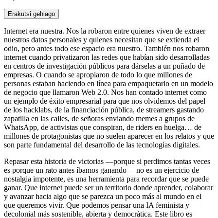
Erakutsi gehiago
Internet era nuestra. Nos la robaron entre quienes viven de extraer
nuestros datos personales y quienes necesitan que se extienda el
odio, pero antes todo ese espacio era nuestro. También nos robaron
internet cuando privatizaron las redes que habían sido desarrolladas
en centros de investigación públicos para dárselas a un puñado de
empresas. O cuando se apropiaron de todo lo que millones de
personas estaban haciendo en línea para empaquetarlo en un modelo
de negocio que llamaron Web 2.0. Nos han contado internet como
un ejemplo de éxito empresarial para que nos olvidemos del papel
de los hacklabs, de la financiación pública, de streamers gastando
zapatilla en las calles, de señoras enviando memes a grupos de
WhatsApp, de activistas que conspiran, de riders en huelga… de
millones de protagonistas que no suelen aparecer en los relatos y que
son parte fundamental del desarrollo de las tecnologías digitales.
Repasar esta historia de victorias —porque si perdimos tantas veces
es porque un rato antes íbamos ganando— no es un ejercicio de
nostalgia impotente, es una herramienta para recordar que se puede
ganar. Que internet puede ser un territorio donde aprender, colaborar
y avanzar hacia algo que se parezca un poco más al mundo en el
que queremos vivir. Que podemos pensar una IA feminista y
decolonial más sostenible, abierta y democrática. Este libro es