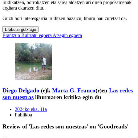
irudikatzen, borrokatzen eta sarea aldatzen ari diren proposamenak
argitara ekartzen ditu.
Guzti hori interesgarria iruditzen bazaizu, liburu hau zuretzat da.
Erakutsi gutxiago
Erantzun
Bultzatu egoera
Atsegin egoera
Diego Delgado
(e)k
Marta G. Franco
(r)en
Las redes
son nuestras
liburuaren kritika egin du
2024ko eka. 11a
Publikoa
Review of 'Las redes son nuestras' on 'Goodreads'