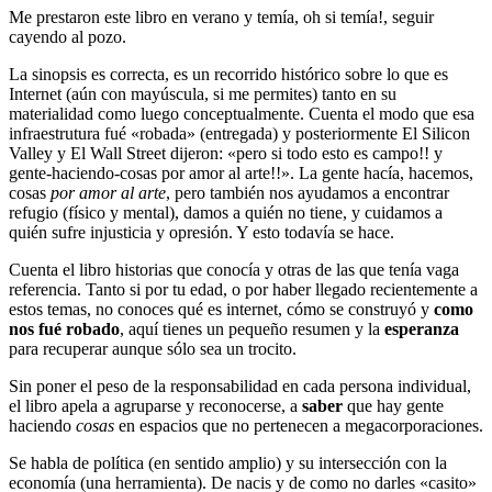
Me prestaron este libro en verano y temía, oh si temía!, seguir
cayendo al pozo.
La sinopsis es correcta, es un recorrido histórico sobre lo que es
Internet (aún con mayúscula, si me permites) tanto en su
materialidad como luego conceptualmente. Cuenta el modo que esa
infraestrutura fué «robada» (entregada) y posteriormente El Silicon
Valley y El Wall Street dijeron: «pero si todo esto es campo!! y
gente-haciendo-cosas por amor al arte!!». La gente hacía, hacemos,
cosas
por amor al arte
, pero también nos ayudamos a encontrar
refugio (físico y mental), damos a quién no tiene, y cuidamos a
quién sufre injusticia y opresión. Y esto todavía se hace.
Cuenta el libro historias que conocía y otras de las que tenía vaga
referencia. Tanto si por tu edad, o por haber llegado recientemente a
estos temas, no conoces qué es internet, cómo se construyó y
como
nos fué robado
, aquí tienes un pequeño resumen y la
esperanza
para recuperar aunque sólo sea un trocito.
Sin poner el peso de la responsabilidad en cada persona individual,
el libro apela a agruparse y reconocerse, a
saber
que hay gente
haciendo
cosas
en espacios que no pertenecen a megacorporaciones.
Se habla de política (en sentido amplio) y su intersección con la
economía (una herramienta). De nacis y de como no darles «casito»