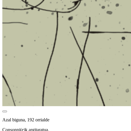
Azal biguna, 192 orrialde
Consonni(e)k argitaratua.