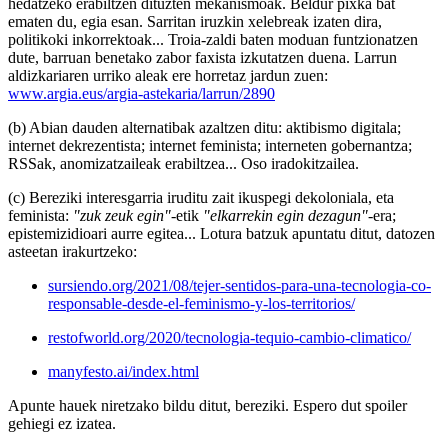
hedatzeko erabiltzen dituzten mekanismoak. Beldur pixka bat
ematen du, egia esan. Sarritan iruzkin xelebreak izaten dira,
politikoki inkorrektoak... Troia-zaldi baten moduan funtzionatzen
dute, barruan benetako zabor faxista izkutatzen duena. Larrun
aldizkariaren urriko aleak ere horretaz jardun zuen:
www.argia.eus/argia-astekaria/larrun/2890
(b) Abian dauden alternatibak azaltzen ditu: aktibismo digitala;
internet dekrezentista; internet feminista; interneten gobernantza;
RSSak, anomizatzaileak erabiltzea... Oso iradokitzailea.
(c) Bereziki interesgarria iruditu zait ikuspegi dekoloniala, eta
feminista:
"zuk zeuk egin"
-etik
"elkarrekin egin dezagun"
-era;
epistemizidioari aurre egitea... Lotura batzuk apuntatu ditut, datozen
asteetan irakurtzeko:
sursiendo.org/2021/08/tejer-sentidos-para-una-tecnologia-co-
responsable-desde-el-feminismo-y-los-territorios/
restofworld.org/2020/tecnologia-tequio-cambio-climatico/
manyfesto.ai/index.html
Apunte hauek niretzako bildu ditut, bereziki. Espero dut spoiler
gehiegi ez izatea.