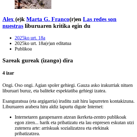
Alex
(e)k
Marta G. Franco
(r)en
Las redes son
nuestras
liburuaren kritika egin du
2025ko urt. 18a
2025ko urt. 18a(e)an editatua
Publikoa
Sareak gureak (izango) dira
4 izar
Ongi. Oso ongi. Agian spoler gehiegi. Gauza asko irakurriak nituen
liburuari buruz, eta baliteke espektatiba gehiegi izatea.
Esanguratsua (eta argigarria) iruditu zait hiru lapurreten kontakizuna.
Liburuaren arabera hiru aldiz lapurtu digute Internet:
Internetaren garapenaren atzean ikerketa-zentro publikoak
egon ziren... harik eta pribatizatu eta lau enpresen eskutan utzi
zutenera arte: arriskuak sozializatzea eta etekinak
pribatizatzea.