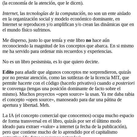
(la economía de la atención, que le dicen).
Internet
, las
tecnologías de la computación
, no son un ente aislado
en la organización social y modelo económico dominante, en
Internet se reproducen y/o amplifican y/o crean las dinámicas que en
el mundo físico sufrimos.
Me disperso, justo lo que temía y este libro
no
hace aún
reconociendo la magnitud de los conceptos que abarca. En si mismo
me ha servido para ordenar mis recuerdos y experiencias.
No es un libro pesismista, es lo que quiero decirte.
Edito
para añadir que algunos conceptos me sorprendieron, quizás
por no prestar atención, como las sutilezas de la licencia MIT, que
permite hacerte con el código (hacerlo privativo) cuando
a posteriori
te convenga (tengas una posición dominante de facto sobre el
mismo). Muchos proyectos «open source» la usan. Ya me daba rabia
el concepto «open source», manoseado para dar una pátina de
apertura y libertad. Meh.
La IA (el concepto comercial que conocemos) ocupa mucho espacio
de forma transversal en el libro, quizás por ser el último modo
ideado para extraer «valor» a internet (a fecha de la publicación),
pero que contiene mucho de lo aprendido por el capitalismo