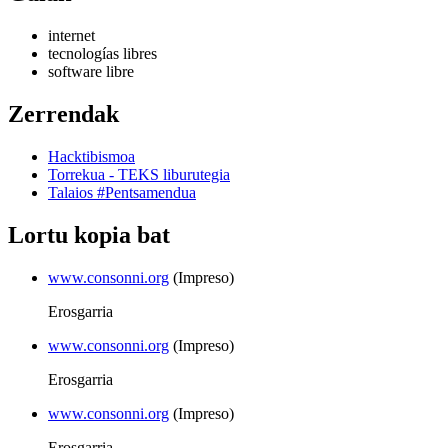
internet
tecnologías libres
software libre
Zerrendak
Hacktibismoa
Torrekua - TEKS liburutegia
Talaios #Pentsamendua
Lortu kopia bat
www.consonni.org
(Impreso)
Erosgarria
www.consonni.org
(Impreso)
Erosgarria
www.consonni.org
(Impreso)
Erosgarria