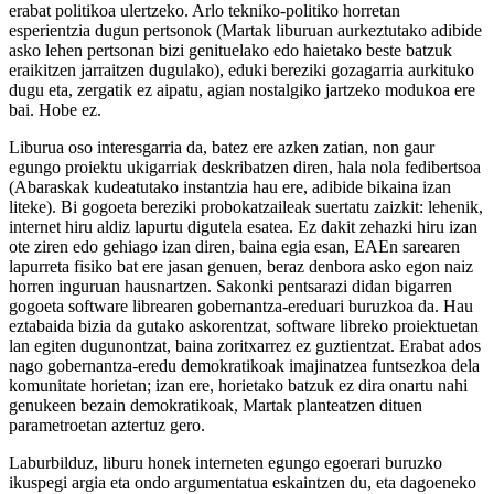
erabat politikoa ulertzeko. Arlo tekniko-politiko horretan
esperientzia dugun pertsonok (Martak liburuan aurkeztutako adibide
asko lehen pertsonan bizi genituelako edo haietako beste batzuk
eraikitzen jarraitzen dugulako), eduki bereziki gozagarria aurkituko
dugu eta, zergatik ez aipatu, agian nostalgiko jartzeko modukoa ere
bai. Hobe ez.
Liburua oso interesgarria da, batez ere azken zatian, non gaur
egungo proiektu ukigarriak deskribatzen diren, hala nola fedibertsoa
(Abaraskak kudeatutako instantzia hau ere, adibide bikaina izan
liteke). Bi gogoeta bereziki probokatzaileak suertatu zaizkit: lehenik,
internet hiru aldiz lapurtu digutela esatea. Ez dakit zehazki hiru izan
ote ziren edo gehiago izan diren, baina egia esan, EAEn sarearen
lapurreta fisiko bat ere jasan genuen, beraz denbora asko egon naiz
horren inguruan hausnartzen. Sakonki pentsarazi didan bigarren
gogoeta software librearen gobernantza-ereduari buruzkoa da. Hau
eztabaida bizia da gutako askorentzat, software libreko proiektuetan
lan egiten dugunontzat, baina zoritxarrez ez guztientzat. Erabat ados
nago gobernantza-eredu demokratikoak imajinatzea funtsezkoa dela
komunitate horietan; izan ere, horietako batzuk ez dira onartu nahi
genukeen bezain demokratikoak, Martak planteatzen dituen
parametroetan aztertuz gero.
Laburbilduz, liburu honek interneten egungo egoerari buruzko
ikuspegi argia eta ondo argumentatua eskaintzen du, eta dagoeneko