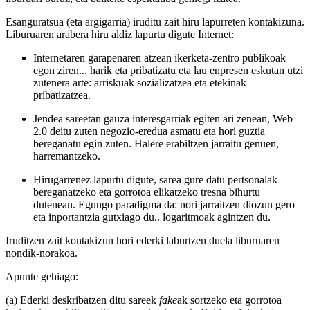
Esanguratsua (eta argigarria) iruditu zait hiru lapurreten kontakizuna.
Liburuaren arabera hiru aldiz lapurtu digute Internet:
Internetaren garapenaren atzean ikerketa-zentro publikoak
egon ziren... harik eta pribatizatu eta lau enpresen eskutan utzi
zutenera arte: arriskuak sozializatzea eta etekinak
pribatizatzea.
Jendea sareetan gauza interesgarriak egiten ari zenean, Web
2.0 deitu zuten negozio-eredua asmatu eta hori guztia
bereganatu egin zuten. Halere erabiltzen jarraitu genuen,
harremantzeko.
Hirugarrenez lapurtu digute, sarea gure datu pertsonalak
bereganatzeko eta gorrotoa elikatzeko tresna bihurtu
dutenean. Egungo paradigma da: nori jarraitzen diozun gero
eta inportantzia gutxiago du.. logaritmoak agintzen du.
Iruditzen zait kontakizun hori ederki laburtzen duela liburuaren
nondik-norakoa.
Apunte gehiago:
(a) Ederki deskribatzen ditu sareek
fake
ak sortzeko eta gorrotoa