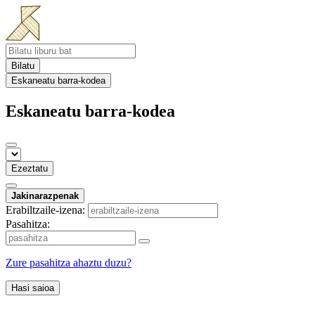
Bilatu
Eskaneatu barra-kodea
Eskaneatu barra-kodea
Ezeztatu
Jakinarazpenak
Erabiltzaile-izena:
Pasahitza:
Zure pasahitza ahaztu duzu?
Hasi saioa