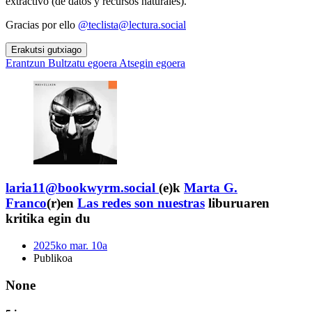
extractivo (de datos y recursos naturales).
Gracias por ello
@teclista@lectura.social
Erakutsi gutxiago
Erantzun
Bultzatu egoera
Atsegin egoera
laria11@bookwyrm.social
(e)k
Marta G.
Franco
(r)en
Las redes son nuestras
liburuaren
kritika egin du
2025ko mar. 10a
Publikoa
None