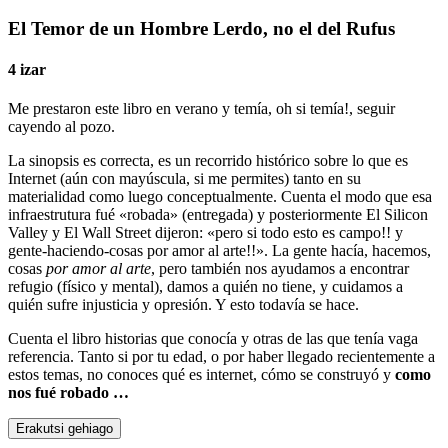
El Temor de un Hombre Lerdo, no el del Rufus
4 izar
Me prestaron este libro en verano y temía, oh si temía!, seguir
cayendo al pozo.
La sinopsis es correcta, es un recorrido histórico sobre lo que es
Internet (aún con mayúscula, si me permites) tanto en su
materialidad como luego conceptualmente. Cuenta el modo que esa
infraestrutura fué «robada» (entregada) y posteriormente El Silicon
Valley y El Wall Street dijeron: «pero si todo esto es campo!! y
gente-haciendo-cosas por amor al arte!!». La gente hacía, hacemos,
cosas
por amor al arte
, pero también nos ayudamos a encontrar
refugio (físico y mental), damos a quién no tiene, y cuidamos a
quién sufre injusticia y opresión. Y esto todavía se hace.
Cuenta el libro historias que conocía y otras de las que tenía vaga
referencia. Tanto si por tu edad, o por haber llegado recientemente a
estos temas, no conoces qué es internet, cómo se construyó y
como
nos fué robado …
Erakutsi gehiago