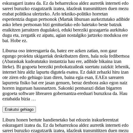
eskuragarri izatea da. Ez da beharrezkoa aldez aurretik interneti edo
sareei buruzko ezagutzarik izatea, idazleak transmititzen duen mezu
erabat politikoa ulertzeko. Arlo tekniko-politiko horretan
esperientzia dugun pertsonok (Martak liburuan aurkeztutako adibide
asko lehen pertsonan bizi genituelako edo haietako beste batzuk
eraikitzen jarraitzen dugulako), eduki bereziki gozagarria aurkituko
dugu eta, zergatik ez aipatu, agian nostalgiko jartzeko modukoa ere
bai. Hobe ez.
Liburua oso interesgarria da, batez ere azken zatian, non gaur
egungo proiektu ukigarriak deskribatzen diren, hala nola fedibertsoa
(Abaraskak kudeatutako instantzia hau ere, adibide bikaina izan
liteke). Bi gogoeta bereziki probokatzaileak suertatu zaizkit: lehenik,
internet hiru aldiz lapurtu digutela esatea. Ez dakit zehazki hiru izan
ote ziren edo gehiago izan diren, baina egia esan, EAEn sarearen
lapurreta fisiko bat ere jasan genuen, beraz denbora asko egon naiz
horren inguruan hausnartzen. Sakonki pentsarazi didan bigarren
gogoeta software librearen gobernantza-ereduari buruzkoa da. Hau
eztabaida bizia …
Erakutsi gehiago
Liburu honen bertute handienetako bat edozein irakurlerentzat
eskuragarri izatea da. Ez da beharrezkoa aldez aurretik interneti edo
sareei buruzko ezagutzarik izatea, idazleak transmititzen duen mezu