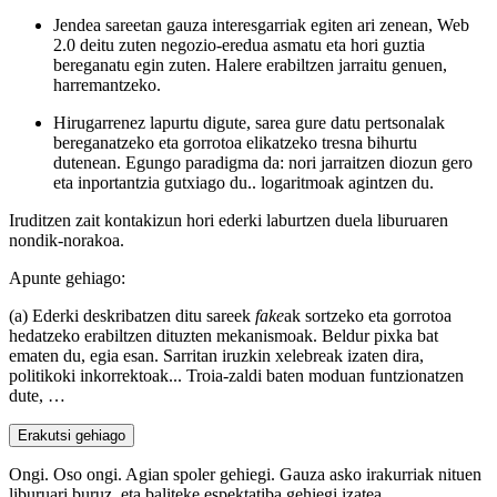
Jendea sareetan gauza interesgarriak egiten ari zenean, Web
2.0 deitu zuten negozio-eredua asmatu eta hori guztia
bereganatu egin zuten. Halere erabiltzen jarraitu genuen,
harremantzeko.
Hirugarrenez lapurtu digute, sarea gure datu pertsonalak
bereganatzeko eta gorrotoa elikatzeko tresna bihurtu
dutenean. Egungo paradigma da: nori jarraitzen diozun gero
eta inportantzia gutxiago du.. logaritmoak agintzen du.
Iruditzen zait kontakizun hori ederki laburtzen duela liburuaren
nondik-norakoa.
Apunte gehiago:
(a) Ederki deskribatzen ditu sareek
fake
ak sortzeko eta gorrotoa
hedatzeko erabiltzen dituzten mekanismoak. Beldur pixka bat
ematen du, egia esan. Sarritan iruzkin xelebreak izaten dira,
politikoki inkorrektoak... Troia-zaldi baten moduan funtzionatzen
dute, …
Erakutsi gehiago
Ongi. Oso ongi. Agian spoler gehiegi. Gauza asko irakurriak nituen
liburuari buruz, eta baliteke espektatiba gehiegi izatea.