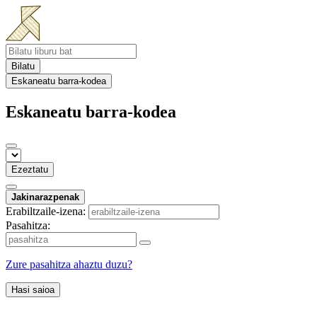
Bilatu
Eskaneatu barra-kodea
Eskaneatu barra-kodea
Ezeztatu
Jakinarazpenak
Erabiltzaile-izena:
Pasahitza:
Zure pasahitza ahaztu duzu?
Hasi saioa