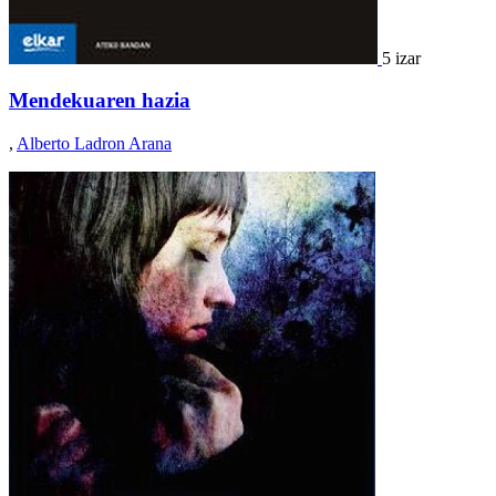
5 izar
Mendekuaren hazia
,
Alberto Ladron Arana