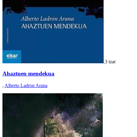
3 izar
Ahaztuen mendekua
,
Alberto Ladron Arana