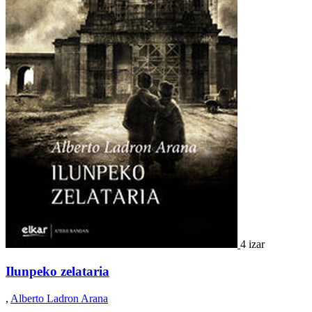
4 izar
Ilunpeko zelataria
,
Alberto Ladron Arana