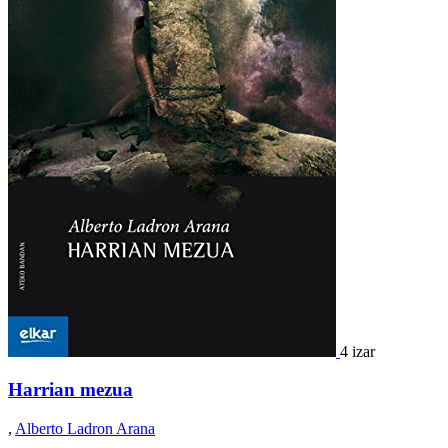
4 izar
Harrian mezua
,
Alberto Ladron Arana