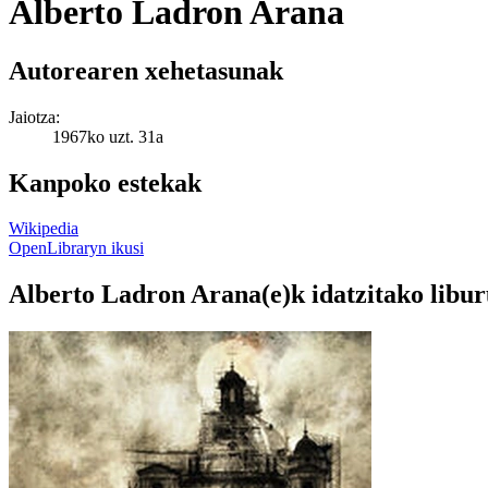
Alberto Ladron Arana
Autorearen xehetasunak
Jaiotza:
1967ko uzt. 31a
Kanpoko estekak
Wikipedia
OpenLibraryn ikusi
Alberto Ladron Arana(e)k idatzitako libu