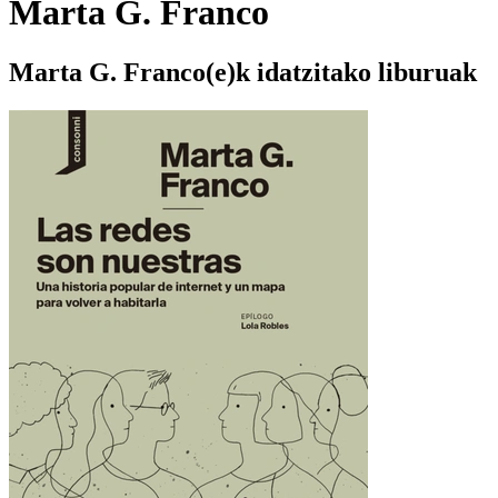
Marta G. Franco
Marta G. Franco(e)k idatzitako liburuak