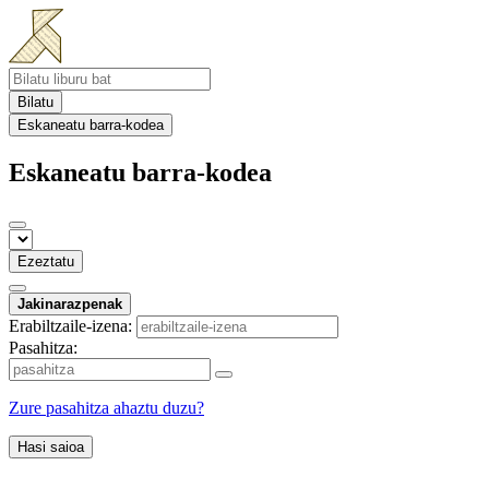
Bilatu
Eskaneatu barra-kodea
Eskaneatu barra-kodea
Ezeztatu
Jakinarazpenak
Erabiltzaile-izena:
Pasahitza:
Zure pasahitza ahaztu duzu?
Hasi saioa