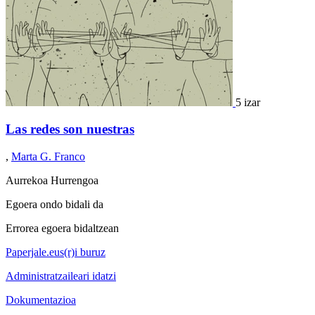
5 izar
Las redes son nuestras
,
Marta G. Franco
Aurrekoa
Hurrengoa
Egoera ondo bidali da
Errorea egoera bidaltzean
Paperjale.eus(r)i buruz
Administratzaileari idatzi
Dokumentazioa