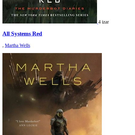
4 izar
All Systems Red
,
Martha Wells