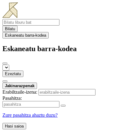
Bilatu
Eskaneatu barra-kodea
Eskaneatu barra-kodea
Ezeztatu
Jakinarazpenak
Erabiltzaile-izena:
Pasahitza:
Zure pasahitza ahaztu duzu?
Hasi saioa