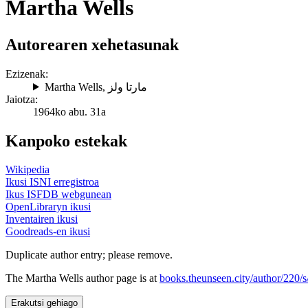
Martha Wells
Autorearen xehetasunak
Ezizenak:
Martha Wells
,
مارتا ولز
Jaiotza:
1964ko abu. 31a
Kanpoko estekak
Wikipedia
Ikusi ISNI erregistroa
Ikus ISFDB webgunean
OpenLibraryn ikusi
Inventairen ikusi
Goodreads-en ikusi
Duplicate author entry; please remove.
The Martha Wells author page is at
books.theunseen.city/author/220/s
Erakutsi gehiago