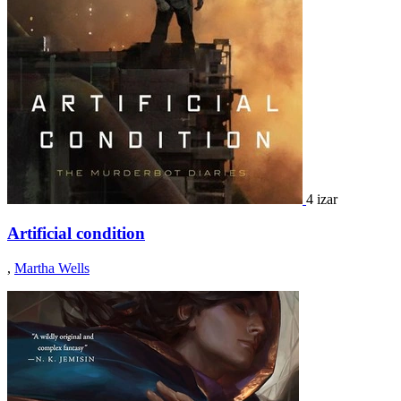
4 izar
Artificial condition
,
Martha Wells