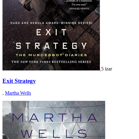
5 izar
Exit Strategy
,
Martha Wells