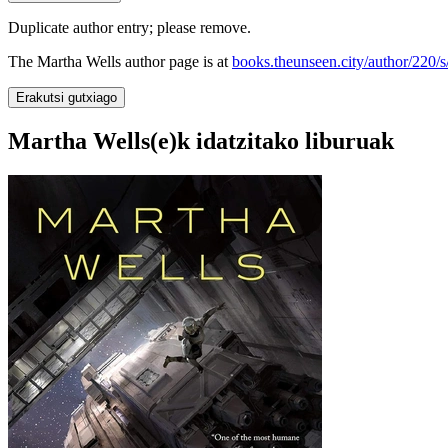
Duplicate author entry; please remove.
The Martha Wells author page is at
books.theunseen.city/author/220/s
Erakutsi gutxiago
Martha Wells(e)k idatzitako liburuak