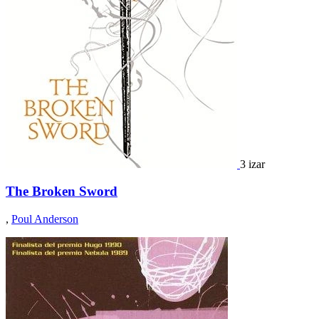
3 izar
The Broken Sword
,
Poul Anderson