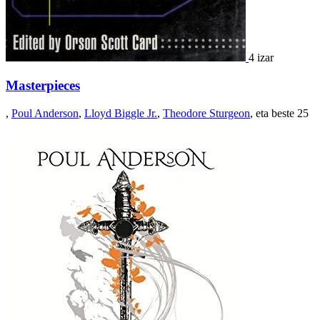
4 izar
Masterpieces
,
Poul Anderson
,
Lloyd Biggle Jr.
,
Theodore Sturgeon
, eta beste 25