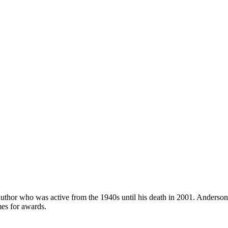
uthor who was active from the 1940s until his death in 2001. Anderso
es for awards.