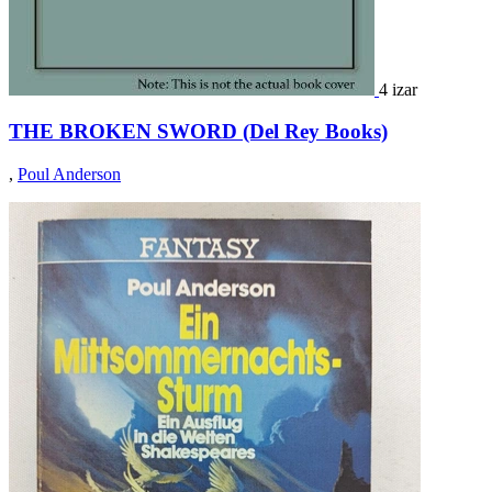
4 izar
THE BROKEN SWORD (Del Rey Books)
,
Poul Anderson