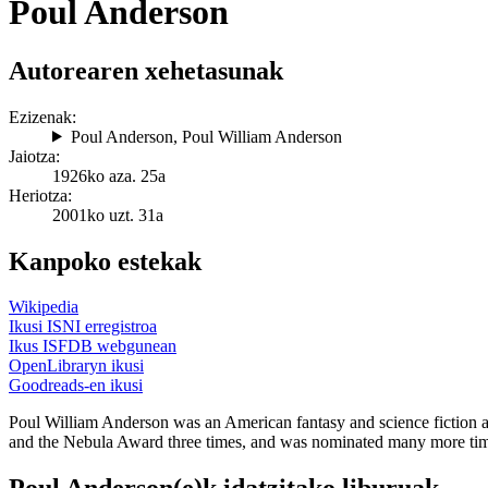
Poul Anderson
Autorearen xehetasunak
Ezizenak:
Poul Anderson
,
Poul William Anderson
Jaiotza:
1926ko aza. 25a
Heriotza:
2001ko uzt. 31a
Kanpoko estekak
Wikipedia
Ikusi ISNI erregistroa
Ikus ISFDB webgunean
OpenLibraryn ikusi
Goodreads-en ikusi
Poul William Anderson was an American fantasy and science fiction a
and the Nebula Award three times, and was nominated many more tim