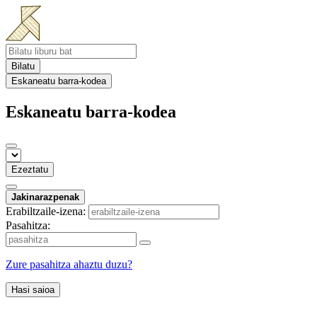
Bilatu
Eskaneatu barra-kodea
Eskaneatu barra-kodea
Ezeztatu
Jakinarazpenak
Erabiltzaile-izena:
Pasahitza:
Zure pasahitza ahaztu duzu?
Hasi saioa