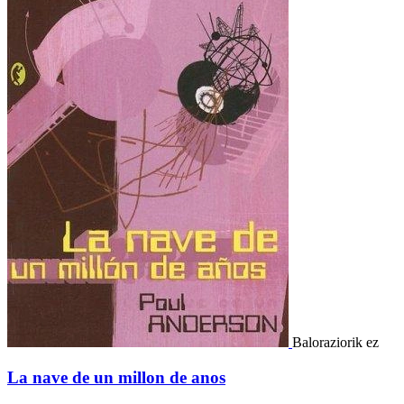
Baloraziorik ez
La nave de un millon de anos