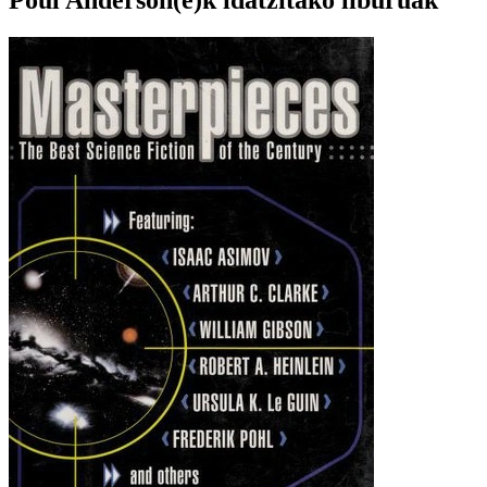
Poul Anderson(e)k idatzitako liburuak