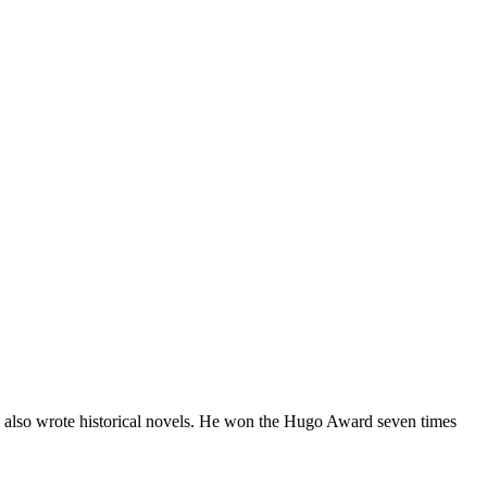
n also wrote historical novels. He won the Hugo Award seven times