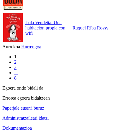
Lola Vendetta. Una
habitación propia con
Raquel Riba Rossy
wifi
Aurrekoa
Hurrengoa
1
2
3
...
8
Egoera ondo bidali da
Errorea egoera bidaltzean
Paperjale.eus(r)i buruz
Administratzaileari idatzi
Dokumentazioa