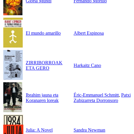
Gloria Mundi
Fernando Morillo
El mundo amarillo
Albert Espinosa
ZIRRIBORROAK
Harkaitz Cano
ETA GERO
Ibrahim jauna eta
Éric-Emmanuel Schmitt
,
Patxi
Koranaren loreak
Zubizarreta Dorronsoro
Julia: A Novel
Sandra Newman