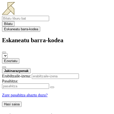
Bilatu
Eskaneatu barra-kodea
Eskaneatu barra-kodea
Ezeztatu
Jakinarazpenak
Erabiltzaile-izena:
Pasahitza:
Zure pasahitza ahaztu duzu?
Hasi saioa