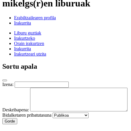
mikelgs(r)en liburuak
Erabiltzailearen profila
Irakurrita
Liburu guztiak
Irakurtzeko
Orain irakurtzen
Irakurrita
Irakurtzeari utzita
Sortu apala
Izena:
Deskribapena:
Bidalketaren pribatutasuna
Gorde