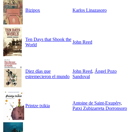
Bizipox
Karlos Linazasoro
Ten Days that Shook the
John Reed
World
Diez días que
John Reed
,
Ángel Pozo
estremecieron el mundo
Sandoval
Antoine de Saint-Exupéry
,
Printze txikia
Patxi Zubizarreta Dorronsoro