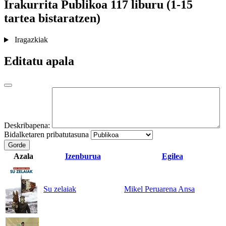
Irakurrita
Publikoa
117 liburu (1-15
tartea bistaratzen)
Iragazkiak
Editatu apala
Deskribapena:
Bidalketaren pribatutasuna
Gorde
Azala
Izenburua
Egilea
Su zelaiak
Mikel Peruarena Ansa