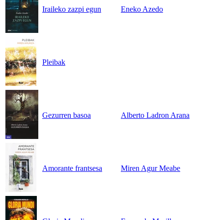
Iraileko zazpi egun
Eneko Azedo
Pleibak
Gezurren basoa
Alberto Ladron Arana
Amorante frantsesa
Miren Agur Meabe