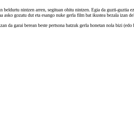
an beldurtu nintzen arren, segituan ohitu nintzen. Egia da guzti-guztia e
ina asko gozatu dut eta esango nuke gerla film bat ikustea bezala izan de
izan da garai berean beste pertsona batzuk gerla honetan nola bizi (edo h