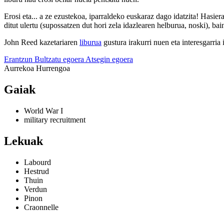
Erosi eta... a ze ezustekoa, iparraldeko euskaraz dago idatzita! Hasier
ditut ulertu (supossatzen dut hori zela idazlearen helburua, noski), ba
John Reed kazetariaren
liburua
gustura irakurri nuen eta interesgarria 
Erantzun
Bultzatu egoera
Atsegin egoera
Aurrekoa
Hurrengoa
Gaiak
World War I
military recruitment
Lekuak
Labourd
Hestrud
Thuin
Verdun
Pinon
Craonnelle