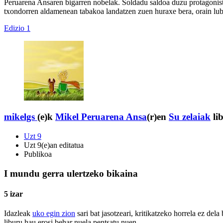
Peruarena Ansaren bigarren nobelak. Soldadu saldoa duzu protagonista,
txondorren aldamenean tabakoa landatzen zuen huraxe bera, orain lu
Edizio 1
mikelgs
(e)k
Mikel Peruarena Ansa
(r)en
Su zelaiak
li
Uzt 9
Uzt 9(e)an editatua
Publikoa
I mundu gerra ulertzeko bikaina
5 izar
Idazleak
uko egin zion
sari bat jasotzeari, kritikatzeko horrela ez del
liburu hau erosi behar nuela pentsatu nuen.