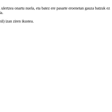
z ulertzea onartu nuela, eta batez ere pasarte eroenetan gauza batzuk ez
la.
il) izan ziren ikustea.