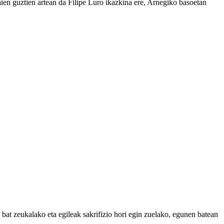
aien guztien artean da Filipe Luro ikazkina ere, Arnegiko basoetan
za bat zeukalako eta egileak sakrifizio hori egin zuelako, egunen batean