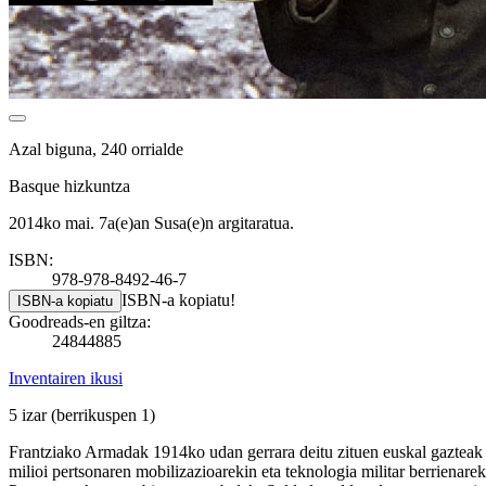
Azal biguna, 240 orrialde
Basque hizkuntza
2014ko mai. 7a(e)an Susa(e)n argitaratua.
ISBN:
978-978-8492-46-7
ISBN-a kopiatu!
ISBN-a kopiatu
Goodreads-en giltza:
24844885
Inventairen ikusi
5 izar
(berrikuspen 1)
Frantziako Armadak 1914ko udan gerrara deitu zituen euskal gazteak e
milioi pertsonaren mobilizazioarekin eta teknologia militar berrienar