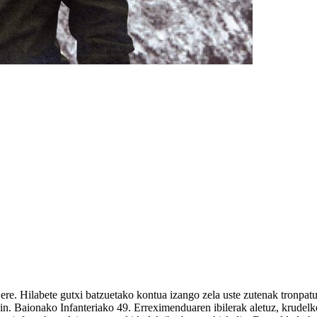
re. Hilabete gutxi batzuetako kontua izango zela uste zutenak tronpatu
ekin. Baionako Infanteriako 49. Erreximenduaren ibilerak aletuz, krudel