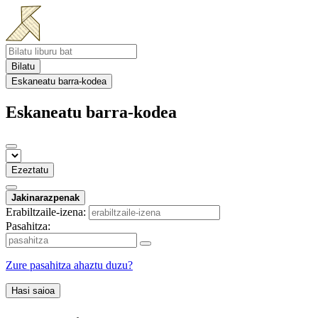
Bilatu
Eskaneatu barra-kodea
Eskaneatu barra-kodea
Ezeztatu
Jakinarazpenak
Erabiltzaile-izena:
Pasahitza:
Zure pasahitza ahaztu duzu?
Hasi saioa