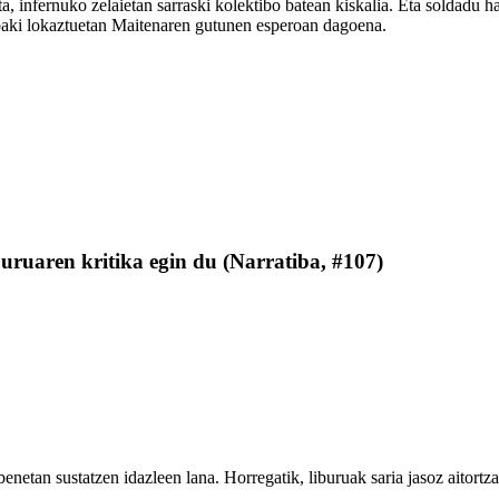
 infernuko zelaietan sarraski kolektibo batean kiskalia. Eta soldadu h
baki lokaztuetan Maitenaren gutunen esperoan dagoena.
buruaren kritika egin du (Narratiba, #107)
a benetan sustatzen idazleen lana. Horregatik, liburuak saria jasoz aitort