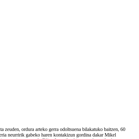
ta zeuden, ordura arteko gerra odoltsuena bilakatuko baitzen, 60
keria neurririk gabeko haren kontakizun gordina dakar Mikel