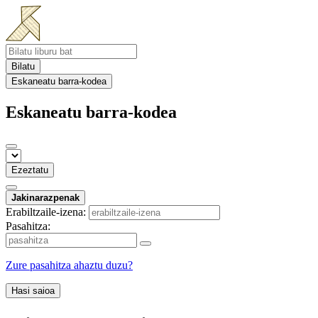
Bilatu
Eskaneatu barra-kodea
Eskaneatu barra-kodea
Ezeztatu
Jakinarazpenak
Erabiltzaile-izena:
Pasahitza:
Zure pasahitza ahaztu duzu?
Hasi saioa