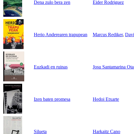
Dena zulo bera zen
Eider Rodriguez
Herio Anderearen trapupean
Marcus Rediker
,
Davi
Euzkadi en ruinas
Josu Santamarina Ota
Izen baten promesa
Hedoi Etxarte
Silueta
Harkaitz Cano