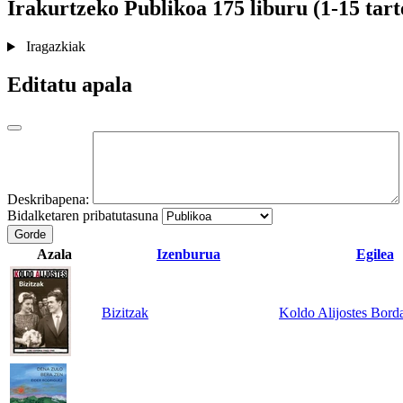
Irakurtzeko
Publikoa
175 liburu (1-15 tart
Iragazkiak
Editatu apala
Deskribapena:
Bidalketaren pribatutasuna
Gorde
Azala
Izenburua
Egilea
Bizitzak
Koldo Alijostes Bord