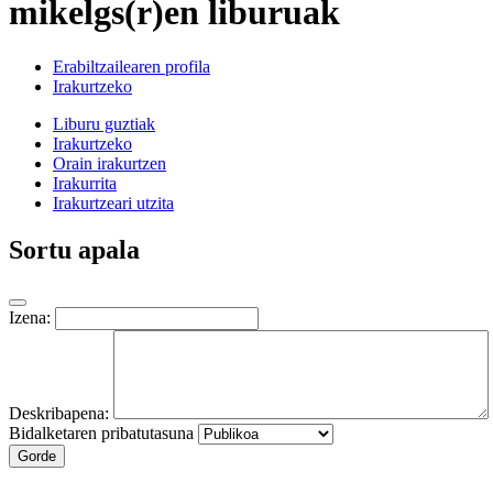
mikelgs(r)en liburuak
Erabiltzailearen profila
Irakurtzeko
Liburu guztiak
Irakurtzeko
Orain irakurtzen
Irakurrita
Irakurtzeari utzita
Sortu apala
Izena:
Deskribapena:
Bidalketaren pribatutasuna
Gorde