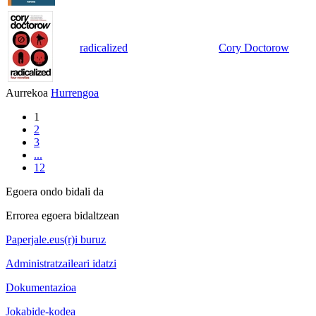
radicalized
Cory Doctorow
Aurrekoa
Hurrengoa
1
2
3
...
12
Egoera ondo bidali da
Errorea egoera bidaltzean
Paperjale.eus(r)i buruz
Administratzaileari idatzi
Dokumentazioa
Jokabide-kodea