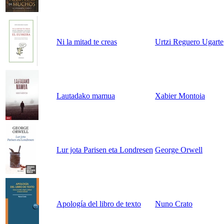
Ni la mitad te creas
Urtzi Reguero Ugarte
Lautadako mamua
Xabier Montoia
Lur jota Parisen eta Londresen
George Orwell
Apología del libro de texto
Nuno Crato