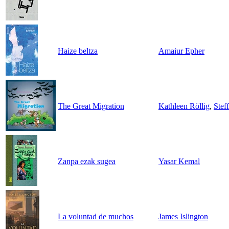
Haize beltza
Amaiur Epher
The Great Migration
Kathleen Röllig
,
Stef
Zanpa ezak sugea
Yasar Kemal
La voluntad de muchos
James Islington