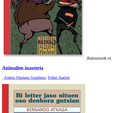
Baloraziorik ez
Animalien inauteria
,
Antton Olariaga Aranburu
,
Felipe Juaristi