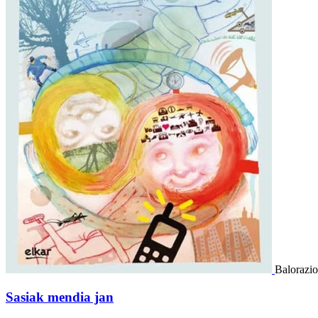
Balorazio
Sasiak mendia jan