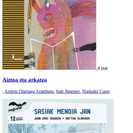
4 izar
Aiztoa eta arkatza
,
Antton Olariaga Aranburu
,
Irati Jimenez
,
Harkaitz Cano