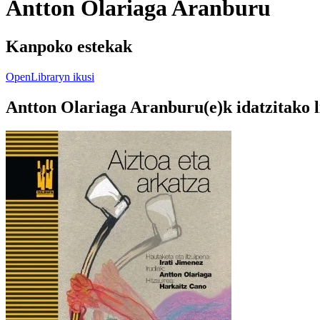
Antton Olariaga Aranburu
Kanpoko estekak
OpenLibraryn ikusi
Antton Olariaga Aranburu(e)k idatzitako 