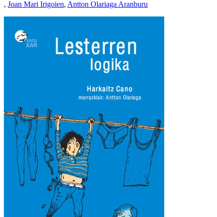
,
Joan Mari Irigoien
,
Antton Olariaga Aranburu