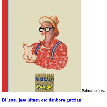
Baloraziorik ez
Bi letter jaso nituen oso denbora gutxian