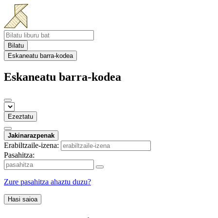
Bilatu
Eskaneatu barra-kodea
Eskaneatu barra-kodea
Ezeztatu
Jakinarazpenak
Erabiltzaile-izena:
Pasahitza:
Zure pasahitza ahaztu duzu?
Hasi saioa