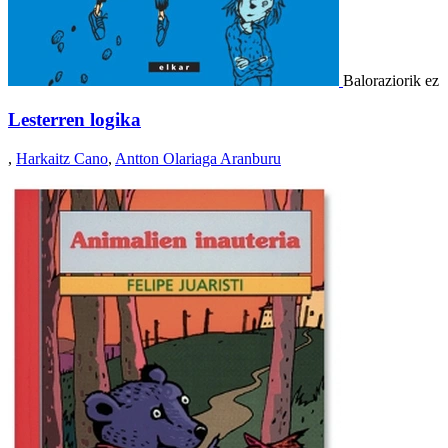
Baloraziorik ez
Lesterren logika
,
Harkaitz Cano
,
Antton Olariaga Aranburu