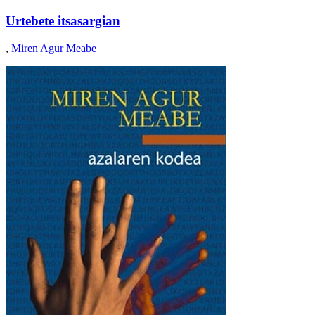
Urtebete itsasargian
,
Miren Agur Meabe