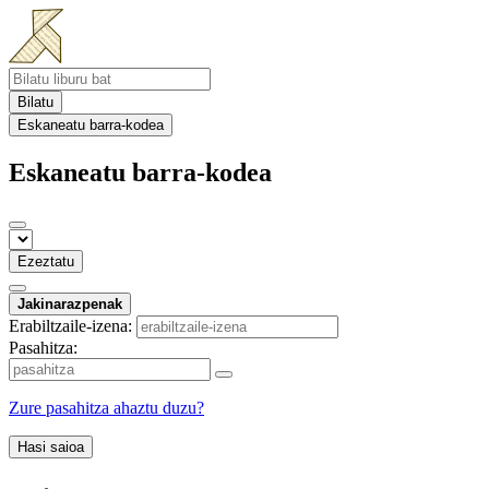
Bilatu
Eskaneatu barra-kodea
Eskaneatu barra-kodea
Ezeztatu
Jakinarazpenak
Erabiltzaile-izena:
Pasahitza:
Zure pasahitza ahaztu duzu?
Hasi saioa