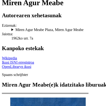
Miren Agur Meabe
Autorearen xehetasunak
Ezizenak:
Miren Agur Meabe Plaza
,
Miren Agur Meabe
Jaiotza:
1962ko urr. 7a
Kanpoko estekak
Wikipedia
Ikusi ISNI erregistroa
OpenLibraryn ikusi
Spaans schrijfster
Miren Agur Meabe(e)k idatzitako liburua