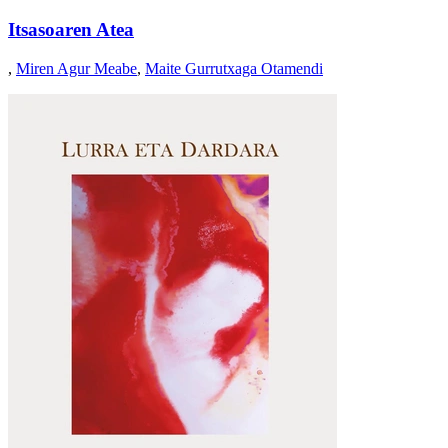
Itsasoaren Atea
,
Miren Agur Meabe
,
Maite Gurrutxaga Otamendi