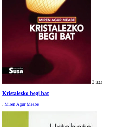
3 izar
Kristalezko begi bat
,
Miren Agur Meabe