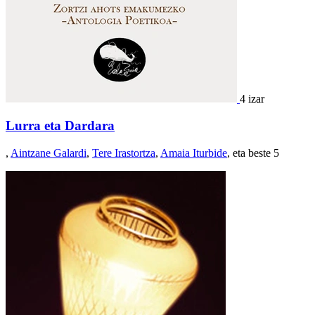
4 izar
Lurra eta Dardara
,
Aintzane Galardi
,
Tere Irastortza
,
Amaia Iturbide
, eta beste 5