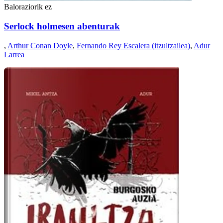
Baloraziorik ez
Serlock holmesen abenturak
,
Arthur Conan Doyle
,
Fernando Rey Escalera (itzultzailea)
,
Adur
Larrea