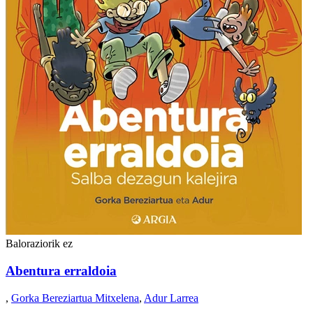
Baloraziorik ez
Abentura erraldoia
,
Gorka Bereziartua Mitxelena
,
Adur Larrea