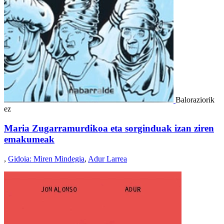
Baloraziorik
ez
Maria Zugarramurdikoa eta sorginduak izan ziren
emakumeak
,
Gidoia: Miren Mindegia
,
Adur Larrea