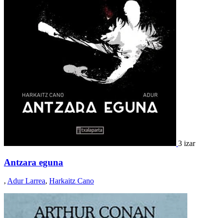
3 izar
Antzara eguna
,
Adur Larrea
,
Harkaitz Cano