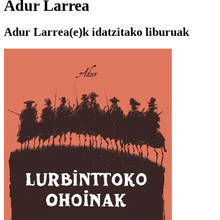
Adur Larrea
Adur Larrea(e)k idatzitako liburuak