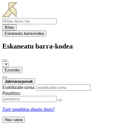
Bilatu
Eskaneatu barra-kodea
Eskaneatu barra-kodea
Ezeztatu
Jakinarazpenak
Erabiltzaile-izena:
Pasahitza:
Zure pasahitza ahaztu duzu?
Hasi saioa