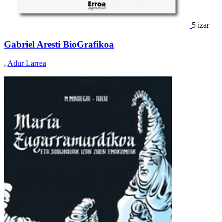
5 izar
Gabriel Aresti BioGrafikoa
,
Adur Larrea