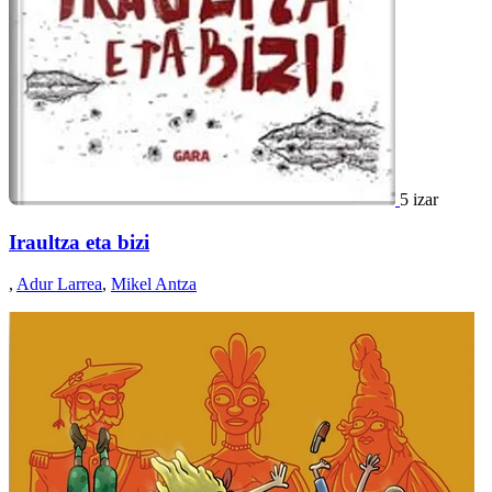
5 izar
Iraultza eta bizi
,
Adur Larrea
,
Mikel Antza