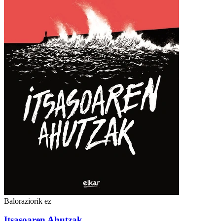
Baloraziorik ez
Itsasoaren Ahutzak