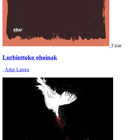
3 izar
Lurbinttoko ohoinak
,
Adur Larrea