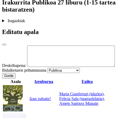
Irakurrita
Publikoa
27 liburu (1-15 tartea
bistaratzen)
Iragazkiak
Editatu apala
Deskribapena:
Bidalketaren pribatutasuna
Gorde
Azala
Izenburua
Egilea
Maria Gianferrari (idazlea)
,
Izan zuhaitz!
Felicia Sala (marrazkilaria)
,
Amets Santxez Munain