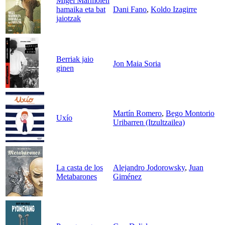
Migel Marmolen
hamaika eta bat
Dani Fano
,
Koldo Izagirre
jaiotzak
Berriak jaio
Jon Maia Soria
ginen
Martín Romero
,
Bego Montorio
Uxío
Uribarren (Itzultzailea)
La casta de los
Alejandro Jodorowsky
,
Juan
Metabarones
Giménez