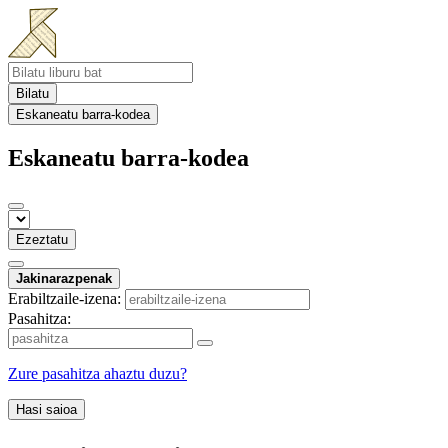
Bilatu
Eskaneatu barra-kodea
Eskaneatu barra-kodea
Ezeztatu
Jakinarazpenak
Erabiltzaile-izena:
Pasahitza:
Zure pasahitza ahaztu duzu?
Hasi saioa