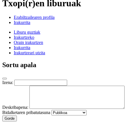
Txopi(r)en liburuak
Erabiltzailearen profila
Irakurrita
Liburu guztiak
Irakurtzeko
Orain irakurtzen
Irakurrita
Irakurtzeari utzita
Sortu apala
Izena:
Deskribapena:
Bidalketaren pribatutasuna
Gorde