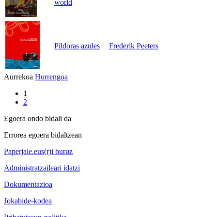
world
Píldoras azules
Frederik Peeters
Aurrekoa
Hurrengoa
1
2
Egoera ondo bidali da
Errorea egoera bidaltzean
Paperjale.eus(r)i buruz
Administratzaileari idatzi
Dokumentazioa
Jokabide-kodea