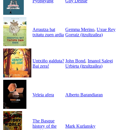
Pyongyang
Guy Delisle
Arrautza bat
Gemma Merino
,
Uxue Rey
txitatu zuen ardia
Gorraiz (itzultzailea)
Untxiño galduta?
John Bond
,
Imanol Salegi
Bai zera!
Urbieta (itzultzailea)
Veleia afera
Alberto Barandiaran
The Basque
history of the
Mark Kurlansky