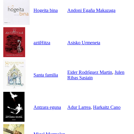
Hogeita bina
Andoni Egaña Makazaga
aztiHitza
Asisko Urmeneta
Eider Rodríguez Martin
,
Julen
Santa familia
Ribas Sasiain
Antzara eguna
Adur Larrea
,
Harkaitz Cano