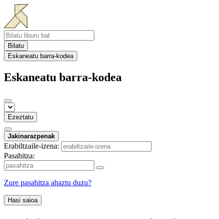
Bilatu
Eskaneatu barra-kodea
Eskaneatu barra-kodea
Ezeztatu
Jakinarazpenak
Erabiltzaile-izena:
Pasahitza:
Zure pasahitza ahaztu duzu?
Hasi saioa