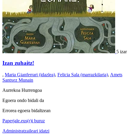
5 izar
Izan zuhaitz!
,
Maria Gianferrari (idazlea)
,
Felicia Sala (marrazkilaria)
,
Amets
Santxez Munain
Aurrekoa
Hurrengoa
Egoera ondo bidali da
Errorea egoera bidaltzean
Paperjale.eus(r)i buruz
Administratzaileari idatzi