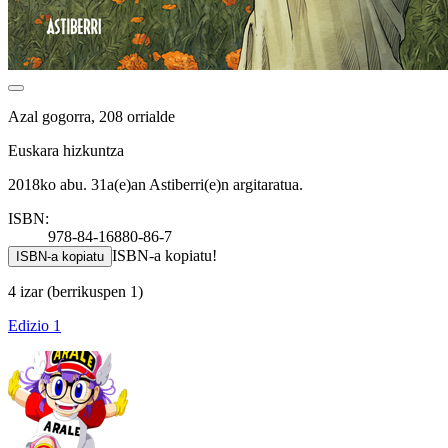
Azal gogorra, 208 orrialde
Euskara hizkuntza
2018ko abu. 31a(e)an Astiberri(e)n argitaratua.
ISBN:
978-84-16880-86-7
ISBN-a kopiatu!
ISBN-a kopiatu
4 izar
(berrikuspen 1)
Edizio 1