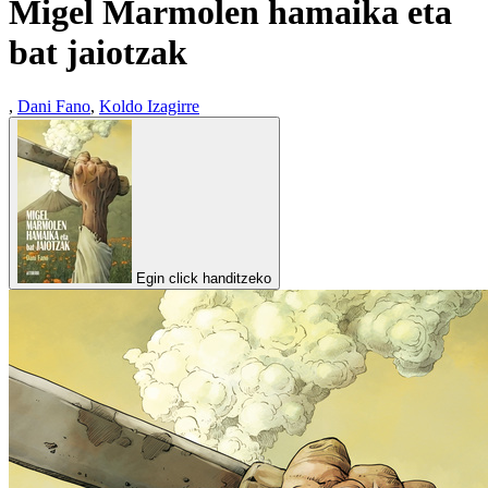
Migel Marmolen hamaika eta
bat jaiotzak
,
Dani Fano
,
Koldo Izagirre
Egin click handitzeko