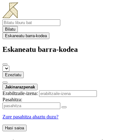
Bilatu
Eskaneatu barra-kodea
Eskaneatu barra-kodea
Ezeztatu
Jakinarazpenak
Erabiltzaile-izena:
Pasahitza:
Zure pasahitza ahaztu duzu?
Hasi saioa