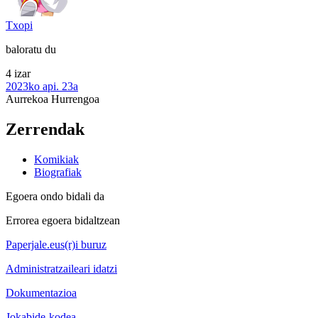
Txopi
baloratu du
4 izar
2023ko api. 23a
Aurrekoa
Hurrengoa
Zerrendak
Komikiak
Biografiak
Egoera ondo bidali da
Errorea egoera bidaltzean
Paperjale.eus(r)i buruz
Administratzaileari idatzi
Dokumentazioa
Jokabide-kodea