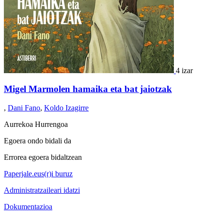
4 izar
Migel Marmolen hamaika eta bat jaiotzak
,
Dani Fano
,
Koldo Izagirre
Aurrekoa
Hurrengoa
Egoera ondo bidali da
Errorea egoera bidaltzean
Paperjale.eus(r)i buruz
Administratzaileari idatzi
Dokumentazioa