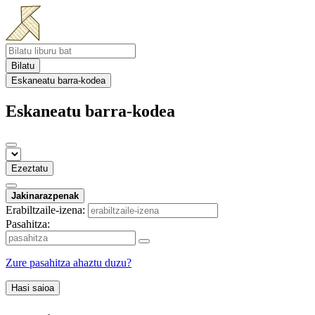
Bilatu
Eskaneatu barra-kodea
Eskaneatu barra-kodea
Ezeztatu
Jakinarazpenak
Erabiltzaile-izena:
Pasahitza:
Zure pasahitza ahaztu duzu?
Hasi saioa