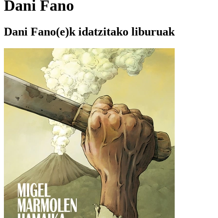
Dani Fano
Dani Fano(e)k idatzitako liburuak