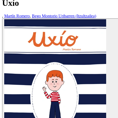
Uxío
,
Martín Romero
,
Bego Montorio Uribarren (Itzultzailea)