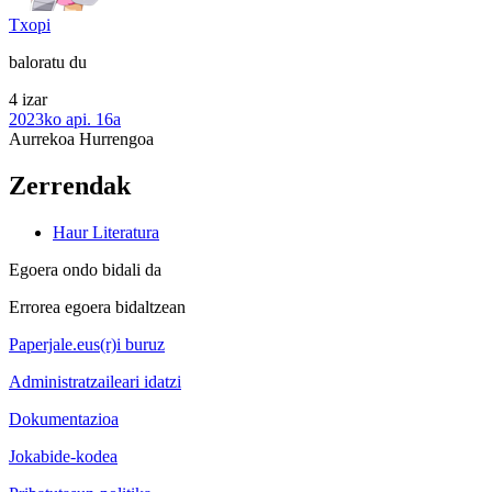
Txopi
baloratu du
4 izar
2023ko api. 16a
Aurrekoa
Hurrengoa
Zerrendak
Haur Literatura
Egoera ondo bidali da
Errorea egoera bidaltzean
Paperjale.eus(r)i buruz
Administratzaileari idatzi
Dokumentazioa
Jokabide-kodea