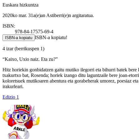
Euskara hizkuntza
2020ko mar. 31a(e)an Astiberri(e)n argitaratua.
ISBN:
978-84-17575-69-4
ISBN-a kopiatu!
ISBN-a kopiatu
4 izar
(berrikuspen 1)
“Kaixo, Uxio naiz. Eta zu?”
Hitz horiekin gonbidatzen gaitu mutiko ilegorri eta bihurri batek bere
txakurtxo bat, Rosenda; horiek izango ditu laguntzaile bere joan-etor
koloretsuek mutikoaren abentura eta gorabeherak umorez, poesiaz eta b
irakurleari.
Edizio 1