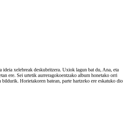
ta ideia xelebreak deskubritzera. Uxiok lagun bat du, Ana, eta
etan ere. Sei urtetik aurreragokoentzako album honetako orri
 bildurik. Horietakoren batean, parte hartzeko ere eskatuko dio