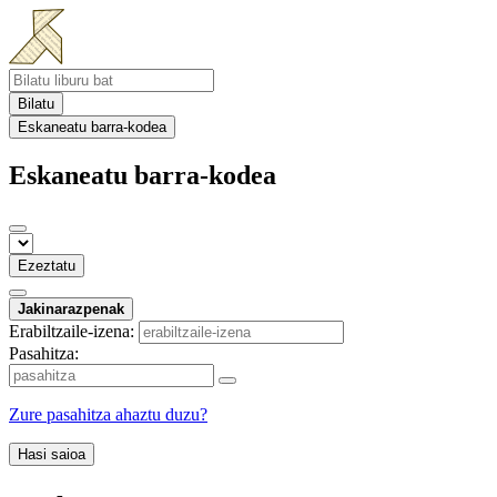
Bilatu
Eskaneatu barra-kodea
Eskaneatu barra-kodea
Ezeztatu
Jakinarazpenak
Erabiltzaile-izena:
Pasahitza:
Zure pasahitza ahaztu duzu?
Hasi saioa