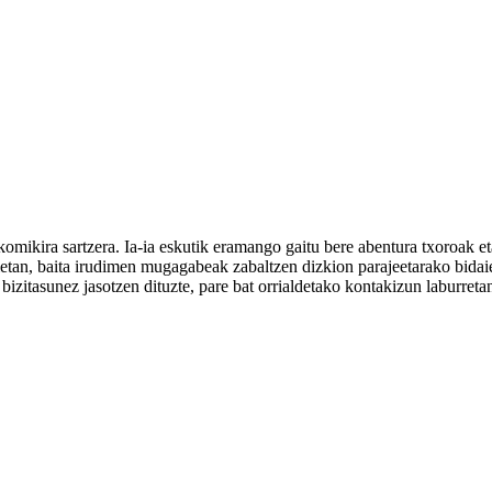
 komikira sartzera. Ia-ia eskutik eramango gaitu bere abentura txoroak e
rietan, baita irudimen mugagabeak zabaltzen dizkion parajeetarako bidai
izitasunez jasotzen dituzte, pare bat orrialdetako kontakizun laburretan