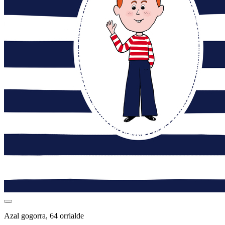
Azal gogorra, 64 orrialde