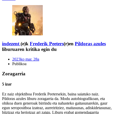
indezent
(e)k
Frederik Peeters
(r)en
Píldoras azules
liburuaren kritika egin du
2023ko mar. 28a
Publikoa
Zoragarria
5 izar
Ez naiz objektiboa Frederik Peetersekin, baina saiatuko naiz.
Pildoras azules liburu zoragarria da. Modu autobiografikoan, eta
ohikoa duen generoak birrindu eta nahasteko gaitasunarekin, gaur
egun seropositboa izateaz, aurreiritziez, maitasunas, adiskidetasunaz,
biiztzaz eta heriotzaz ari zaigu. Liburu erabat gomendagarria