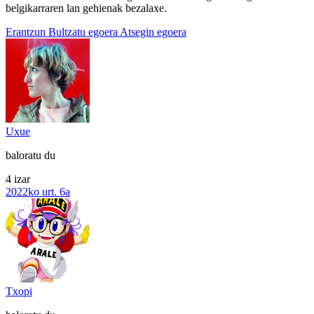
belgikarraren lan gehienak bezalaxe.
Erantzun
Bultzatu egoera
Atsegin egoera
Uxue
baloratu du
4 izar
2022ko urt. 6a
Txopi