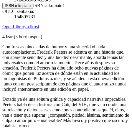
ISBN-a kopiatu!
ISBN-a kopiatu
OCLC zenbakia:
154805731
OpenLibraryn ikusi
4 izar
(3 berrikuspen)
Con frescas pinceladas de humor y una sinceridad nada
autocomplaciente, Frederik Peeters se adentra en una historia que,
con aparente sencillez y una lucidez desarmante, aborda temas tan
universales como el amor o la muerte. Trece años después su
creación, Frederik Peeters ha dibujado ocho nuevas páginas de
cómic que ponen luz acerca de dónde están en la actualidad los
protagonistas de Píldoras azules, y se añaden a esta nueva edición
junto con un post scríptum de dos páginas que el autor suizo nunca
incluyó anteriormente en una edición en papel.
Dotado ya de una soltura gráfica y capacidad narrativa impecables,
Peeters habla de su historia con Cati, del VIH, que va a condicionar
su relación y de todas esas emociones contradictorias que él, ellos,
van a tener que superar: ¿compasión, piedad, lástima, sentimiento de
culpa o amor puro e inalterable? Más fresco y positivo que oscuro y
fatalista, ofrece …