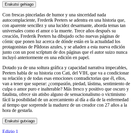
Erakutsi gehiago
Con frescas pinceladas de humor y una sinceridad nada
autocomplaciente, Frederik Peeters se adentra en una historia que,
con aparente sencillez y una lucidez desarmante, aborda temas tan
universales como el amor o la muerte. Trece años después su
creación, Frederik Peeters ha dibujado ocho nuevas páginas de
cómic que ponen luz acerca de dónde están en la actualidad los
protagonistas de Píldoras azules, y se añaden a esta nueva edición
junto con un post scríptum de dos páginas que el autor suizo nunca
incluyó anteriormente en una edición en papel.
Dotado ya de una soltura gráfica y capacidad narrativa impecables,
Peeters habla de su historia con Cati, del VIH, que va a condicionar
su relación y de todas esas emociones contradictorias que él, ellos,
van a tener que superar: ¿compasión, piedad, lástima, sentimiento de
culpa o amor puro e inalterable? Más fresco y positivo que oscuro y
fatalista, ofrece sin atisbo alguno de sensacionalismo o victimismo
fácil la posibilidad de un acercamiento al día a día de la enfermedad
al tiempo que sorprende la madurez de un creador con 27 años a la
hora de gestarla.
Erakutsi gutxiago
Edizio 1