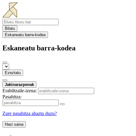
Bilatu
Eskaneatu barra-kodea
Eskaneatu barra-kodea
Ezeztatu
Jakinarazpenak
Erabiltzaile-izena:
Pasahitza:
Zure pasahitza ahaztu duzu?
Hasi saioa