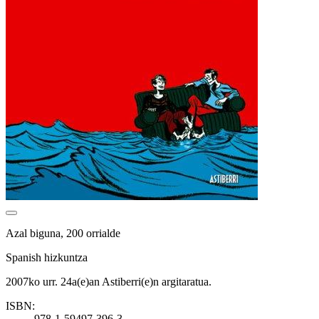
Azal biguna, 200 orrialde
Spanish hizkuntza
2007ko urr. 24a(e)an Astiberri(e)n argitaratua.
ISBN:
978-1-59497-396-3