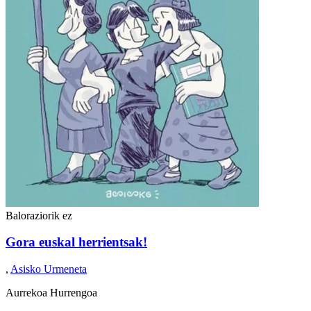
Baloraziorik ez
Gora euskal herrientsak!
,
Asisko Urmeneta
Aurrekoa
Hurrengoa