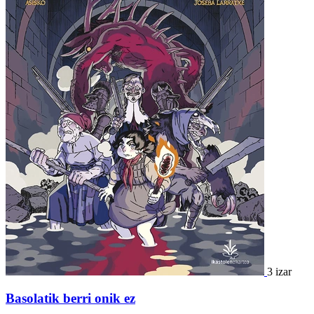
3 izar
Basolatik berri onik ez