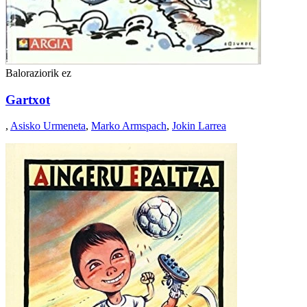
Baloraziorik ez
Gartxot
,
Asisko Urmeneta
,
Marko Armspach
,
Jokin Larrea