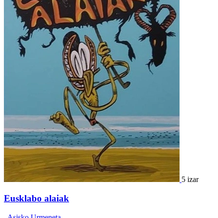
5 izar
Eusklabo alaiak
,
Asisko Urmeneta