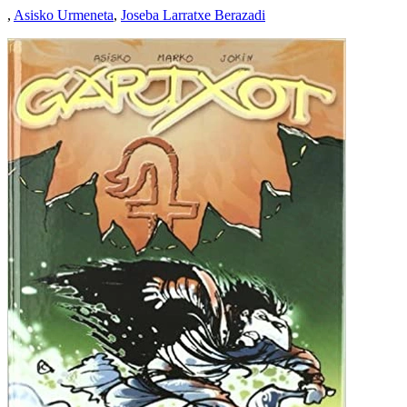
,
Asisko Urmeneta
,
Joseba Larratxe Berazadi