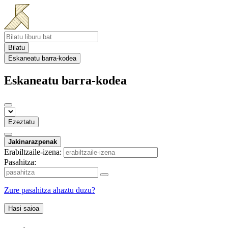
Bilatu
Eskaneatu barra-kodea
Eskaneatu barra-kodea
Ezeztatu
Jakinarazpenak
Erabiltzaile-izena:
Pasahitza:
Zure pasahitza ahaztu duzu?
Hasi saioa