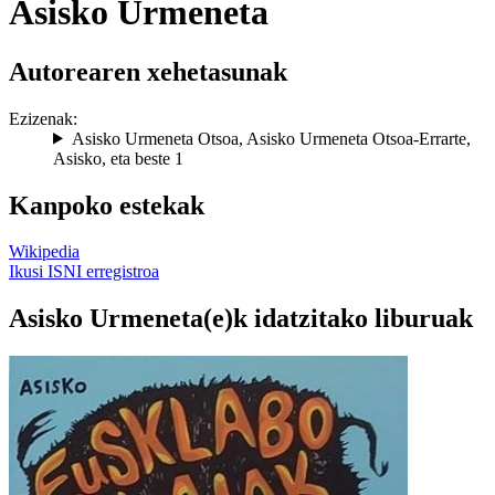
Asisko Urmeneta
Autorearen xehetasunak
Ezizenak:
Asisko Urmeneta Otsoa
,
Asisko Urmeneta Otsoa-Errarte
,
Asisko
, eta beste 1
Kanpoko estekak
Wikipedia
Ikusi ISNI erregistroa
Asisko Urmeneta(e)k idatzitako liburuak