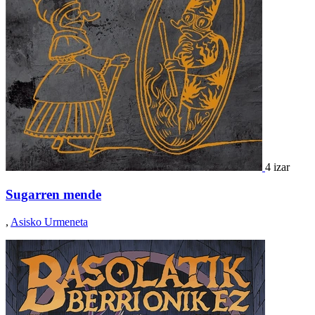
4 izar
Sugarren mende
,
Asisko Urmeneta