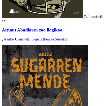
Baloraziorik
ez
Arnaut Abadiaren zoo ilogikoa
,
Asisko Urmeneta
,
Kepa Altonaga Sustatxa