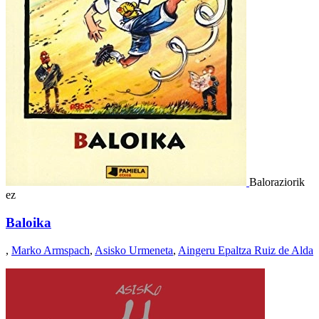
Baloraziorik
ez
Baloika
,
Marko Armspach
,
Asisko Urmeneta
,
Aingeru Epaltza Ruiz de Alda