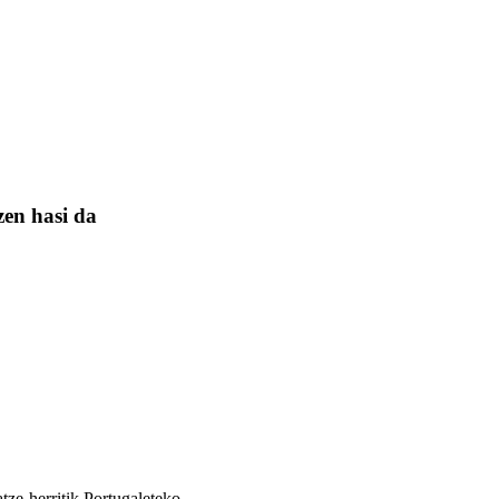
zen hasi da
atze-herritik Portugaleteko …