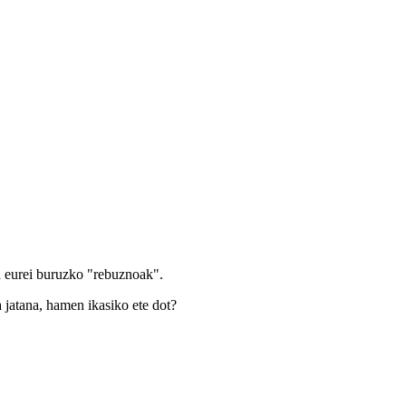
ta eurei buruzko "rebuznoak".
 jatana, hamen ikasiko ete dot?