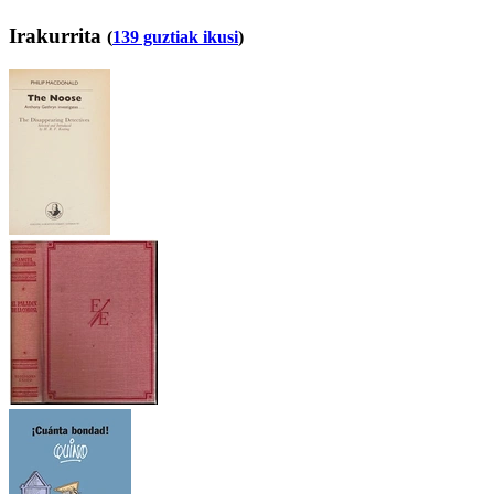
Irakurrita
(
139 guztiak ikusi
)