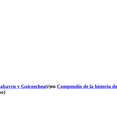
Labayru y Goicoechea
(r)en
Compendio de la historia de
ao)