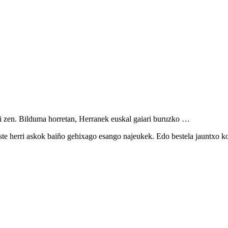
i zen. Bilduma horretan, Herranek euskal gaiari buruzko …
este herri askok baiño gehixago esango najeukek. Edo bestela jauntxo k