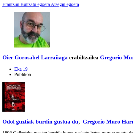
Erantzun
Bultzatu egoera
Atsegin egoera
Oier Gorosabel Larrañaga
erabiltzailea
Gregorio Mur
Eka 19
Publikoa
Odol guztiak burdin gustua du
,
Gregorio Muro Harr
1898 Gallartako meatze-herritik hurre, neskato baten gorpua agertu da