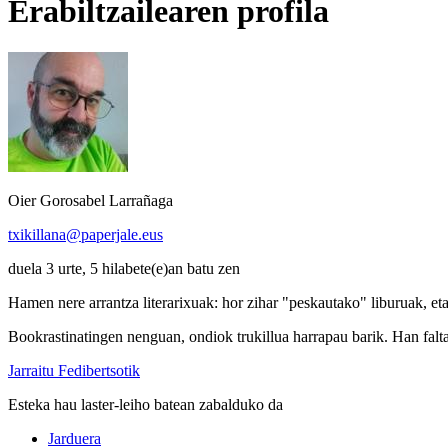
Erabiltzailearen profila
Oier Gorosabel Larrañaga
txikillana@paperjale.eus
duela 3 urte, 5 hilabete(e)an batu zen
Hamen nere arrantza literarixuak: hor zihar "peskautako" liburuak, e
Bookrastinatingen nenguan, ondiok trukillua harrapau barik. Han falta
Jarraitu Fedibertsotik
Esteka hau laster-leiho batean zabalduko da
Jarduera