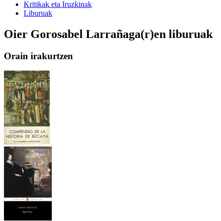
Kritikak eta Iruzkinak
Liburuak
Oier Gorosabel Larrañaga(r)en liburuak
Orain irakurtzen