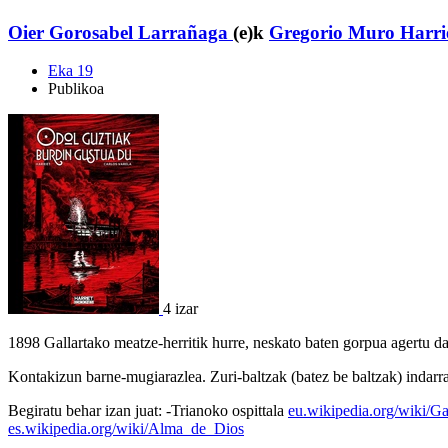
Oier Gorosabel Larrañaga
(e)k
Gregorio Muro Harri
Eka 19
Publikoa
4 izar
1898 Gallartako meatze-herritik hurre, neskato baten gorpua agertu d
Kontakizun barne-mugiarazlea. Zuri-baltzak (batez be baltzak) indarr
Begiratu behar izan juat: -Trianoko ospittala
eu.wikipedia.org/wiki/G
es.wikipedia.org/wiki/Alma_de_Dios