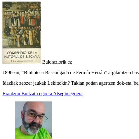
Baloraziorik ez
1896ean, "Biblioteca Bascongada de Fermín Herrán" argitaratzen has
Idazliak zeozer jaukak Lekittokin? Takian potian agertzen dok-eta, b
Erantzun
Bultzatu egoera
Atsegin egoera