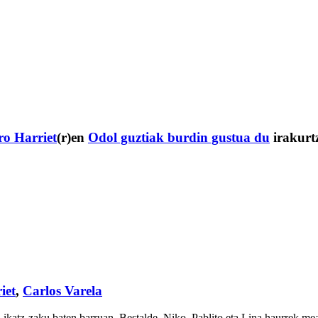
o Harriet
(r)en
Odol guztiak burdin gustua du
irakurt
iet
,
Carlos Varela
 ikatz-zaku baten barruan. Bestalde, Niko, Pablito eta Lina haurrek me