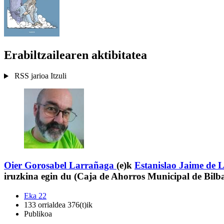
Erabiltzailearen aktibitatea
RSS jarioa
Itzuli
Oier Gorosabel Larrañaga
(e)k
Estanislao Jaime de 
iruzkina egin du (Caja de Ahorros Municipal de Bilb
Eka 22
133 orrialdea 376(t)ik
Publikoa