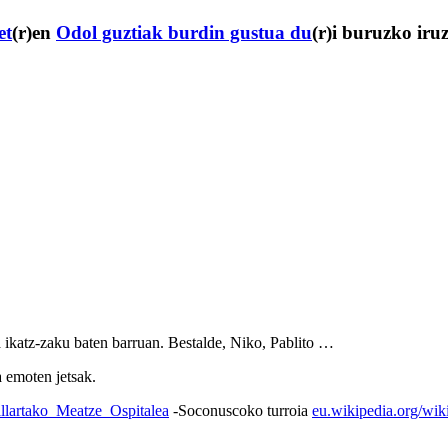
et
(r)en
Odol guztiak burdin gustua du
(r)i buruzko iru
a ikatz-zaku baten barruan. Bestalde, Niko, Pablito …
a emoten jetsak.
allartako_Meatze_Ospitalea
-Soconuscoko turroia
eu.wikipedia.org/wik