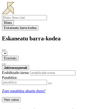
Bilatu
Eskaneatu barra-kodea
Eskaneatu barra-kodea
Ezeztatu
Jakinarazpenak
Erabiltzaile-izena:
Pasahitza:
Zure pasahitza ahaztu duzu?
Hasi saioa