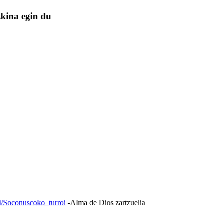
zkina egin du
i/Soconuscoko_turroi
-Alma de Dios zartzuelia