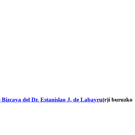
 Bizcaya del Dr. Estanislao J. de Labayru
(r)i buruzko