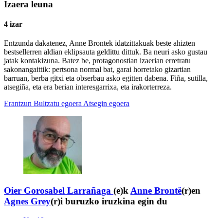
Izaera leuna
4 izar
Entzunda dakatenez, Anne Brontek idatzittakuak beste ahizten
bestsellerren aldian eklipsauta geldittu dittuk. Ba neuri asko gustau
jatak kontakizuna. Batez be, protagonostian izaerian erretratu
sakonangaittik: pertsona normal bat, garai horretako gizartian
barruan, berba gitxi eta obserbau asko egitten dabena. Fiña, sutilla,
atsegiña, eta era berian interesgarrixa, eta irakorterreza.
Erantzun
Bultzatu egoera
Atsegin egoera
Oier Gorosabel Larrañaga
(e)k
Anne Brontë
(r)en
Agnes Grey
(r)i buruzko iruzkina egin du