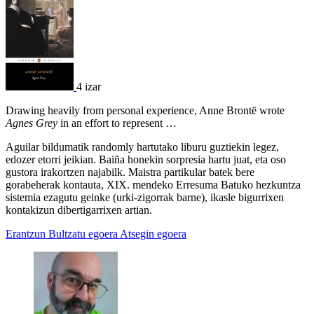
4 izar
Drawing heavily from personal experience, Anne Brontë wrote
Agnes Grey
in an effort to represent …
Aguilar bildumatik randomly hartutako liburu guztiekin legez,
edozer etorri jeikian. Baiña honekin sorpresia hartu juat, eta oso
gustora irakortzen najabilk. Maistra partikular batek bere
gorabeherak kontauta, XIX. mendeko Erresuma Batuko hezkuntza
sistemia ezagutu geinke (urki-zigorrak barne), ikasle bigurrixen
kontakizun dibertigarrixen artian.
Erantzun
Bultzatu egoera
Atsegin egoera