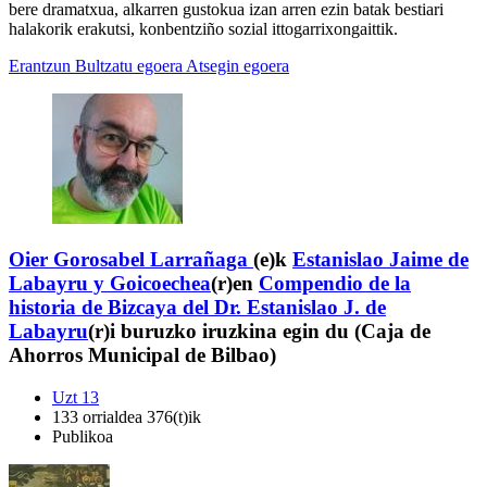
bere dramatxua, alkarren gustokua izan arren ezin batak bestiari
halakorik erakutsi, konbentziño sozial ittogarrixongaittik.
Erantzun
Bultzatu egoera
Atsegin egoera
Oier Gorosabel Larrañaga
(e)k
Estanislao Jaime de
Labayru y Goicoechea
(r)en
Compendio de la
historia de Bizcaya del Dr. Estanislao J. de
Labayru
(r)i buruzko iruzkina egin du (Caja de
Ahorros Municipal de Bilbao)
Uzt 13
133 orrialdea 376(t)ik
Publikoa