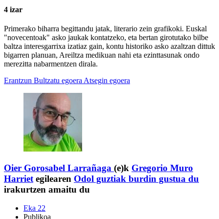
4 izar
Primerako biharra begittandu jatak, literario zein grafikoki. Euskal
"novecentoak" asko jaukak kontatzeko, eta bertan girotutako bilbe
baltza interesgarrixa izatiaz gain, kontu historiko asko azaltzan dittuk
bigarren planuan, Areiltza medikuan nahi eta ezinttasunak ondo
merezitta nabarmentzen dirala.
Erantzun
Bultzatu egoera
Atsegin egoera
Oier Gorosabel Larrañaga
(e)k
Gregorio Muro
Harriet
egilearen
Odol guztiak burdin gustua du
irakurtzen amaitu du
Eka 22
Publikoa