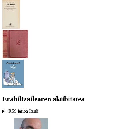
Erabiltzailearen aktibitatea
RSS jarioa
Itzuli