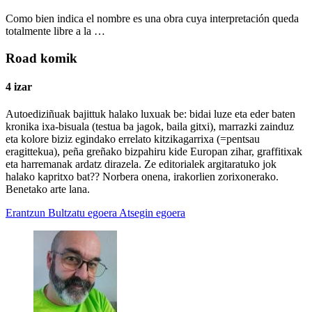
Como bien indica el nombre es una obra cuya interpretación queda
totalmente libre a la …
Road komik
4 izar
Autoediziñuak bajittuk halako luxuak be: bidai luze eta eder baten
kronika ixa-bisuala (testua ba jagok, baila gitxi), marrazki zainduz
eta kolore biziz egindako errelato kitzikagarrixa (=pentsau
eragittekua), peña greñako bizpahiru kide Europan zihar, graffitixak
eta harremanak ardatz dirazela. Ze editorialek argitaratuko jok
halako kapritxo bat?? Norbera onena, irakorlien zorixonerako.
Benetako arte lana.
Erantzun
Bultzatu egoera
Atsegin egoera