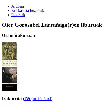
Jarduera
Kritikak eta Iruzkinak
Liburuak
Oier Gorosabel Larrañaga(r)en liburuak
Orain irakurtzen
Irakurrita
(
139 guztiak ikusi
)