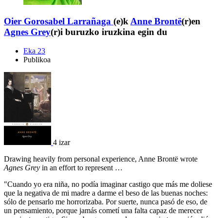
Oier Gorosabel Larrañaga
(e)k
Anne Brontë
(r)en
Agnes Grey
(r)i buruzko iruzkina egin du
Eka 23
Publikoa
4 izar
Drawing heavily from personal experience, Anne Brontë wrote
Agnes Grey
in an effort to represent …
"Cuando yo era niña, no podía imaginar castigo que más me doliese
que la negativa de mi madre a darme el beso de las buenas noches:
sólo de pensarlo me horrorizaba. Por suerte, nunca pasó de eso, de
un pensamiento, porque jamás cometí una falta capaz de merecer