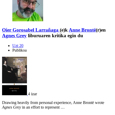
Oier Gorosabel Larrañaga
(e)k
Anne Brontë
(r)en
Agnes Grey
liburuaren kritika egin du
Uzt 20
Publikoa
4 izar
Drawing heavily from personal experience, Anne Brontë wrote
Agnes Grey
in an effort to represent …