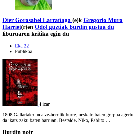
Oier Gorosabel Larrañaga
(e)k
Gregorio Muro
Harriet
(r)en
Odol guztiak burdin gustua du
liburuaren kritika egin du
Eka 22
Publikoa
4 izar
1898 Gallartako meatze-herritik hurre, neskato baten gorpua agertu
da ikatz-zaku baten barruan. Bestalde, Niko, Pablito …
Burdin noir