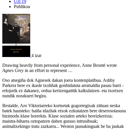
Uzt 19
Publikoa
4 izar
Drawing heavily from personal experience, Anne Brontë wrote
Agnes Grey
in an effort to represent …
Oso atsegiña dok Agnesek dakan joera kontenplatibua. Ashby
Parkera bere ex ikasle txoliñak gonbidatuta arratsaldia pasau barri -
erlojurik ez dakanez, ordua kerizengaittik kalkulatzen- eta txorixen
nundik norakueri begira.
Bestalde, Aro Viktoriarreko kortsetak gogorregixak zittuan neska
batek hausteko: baiña idazliak etxok ezkutatzen bere deserosotasuna
bizimodu klase horrekin. Klase sozialen arteko bereizkerixia;
maistra-biharra oztopatzen daben guraso intrusibuak;
animalixekingo tratu zazkarra... Weston jaunakinguak be ba jaukak