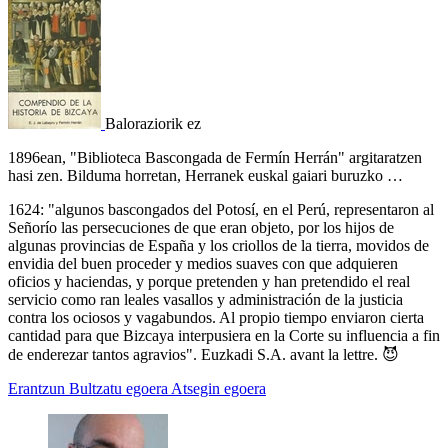
Baloraziorik ez
1896ean, "Biblioteca Bascongada de Fermín Herrán" argitaratzen
hasi zen. Bilduma horretan, Herranek euskal gaiari buruzko …
1624: "algunos bascongados del Potosí, en el Perú, representaron al
Señorío las persecuciones de que eran objeto, por los hijos de
algunas provincias de España y los criollos de la tierra, movidos de
envidia del buen proceder y medios suaves con que adquieren
oficios y haciendas, y porque pretenden y han pretendido el real
servicio como ran leales vasallos y administración de la justicia
contra los ociosos y vagabundos. Al propio tiempo enviaron cierta
cantidad para que Bizcaya interpusiera en la Corte su influencia a fin
de enderezar tantos agravios". Euzkadi S.A. avant la lettre. 😈
Erantzun
Bultzatu egoera
Atsegin egoera