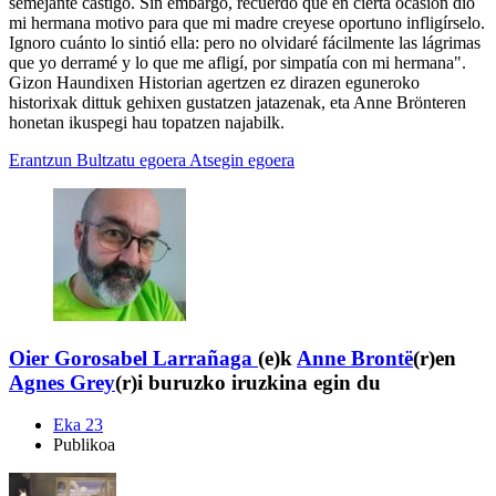
semejante castigo. Sin embargo, recuerdo que en cierta ocasión dió
mi hermana motivo para que mi madre creyese oportuno infligírselo.
Ignoro cuánto lo sintió ella: pero no olvidaré fácilmente las lágrimas
que yo derramé y lo que me afligí, por simpatía con mi hermana".
Gizon Haundixen Historian agertzen ez dirazen eguneroko
historixak dittuk gehixen gustatzen jatazenak, eta Anne Brönteren
honetan ikuspegi hau topatzen najabilk.
Erantzun
Bultzatu egoera
Atsegin egoera
Oier Gorosabel Larrañaga
(e)k
Anne Brontë
(r)en
Agnes Grey
(r)i buruzko iruzkina egin du
Eka 23
Publikoa