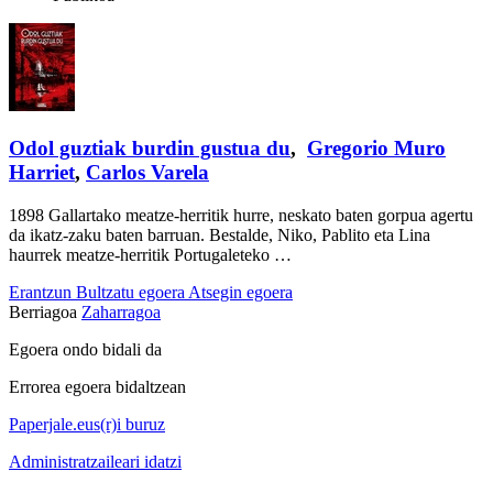
Odol guztiak burdin gustua du
,
Gregorio Muro
Harriet
,
Carlos Varela
1898 Gallartako meatze-herritik hurre, neskato baten gorpua agertu
da ikatz-zaku baten barruan. Bestalde, Niko, Pablito eta Lina
haurrek meatze-herritik Portugaleteko …
Erantzun
Bultzatu egoera
Atsegin egoera
Berriagoa
Zaharragoa
Egoera ondo bidali da
Errorea egoera bidaltzean
Paperjale.eus(r)i buruz
Administratzaileari idatzi