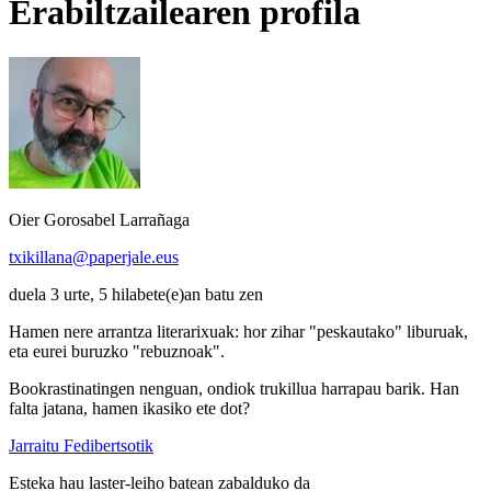
Erabiltzailearen profila
Oier Gorosabel Larrañaga
txikillana@paperjale.eus
duela 3 urte, 5 hilabete(e)an batu zen
Hamen nere arrantza literarixuak: hor zihar "peskautako" liburuak,
eta eurei buruzko "rebuznoak".
Bookrastinatingen nenguan, ondiok trukillua harrapau barik. Han
falta jatana, hamen ikasiko ete dot?
Jarraitu Fedibertsotik
Esteka hau laster-leiho batean zabalduko da