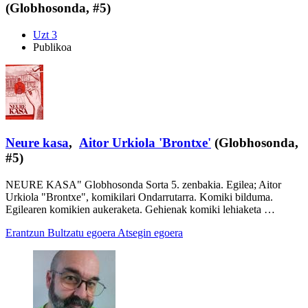
(Globhosonda, #5)
Uzt 3
Publikoa
Neure kasa
,
Aitor Urkiola 'Brontxe'
(Globhosonda,
#5)
NEURE KASA" Globhosonda Sorta 5. zenbakia. Egilea; Aitor
Urkiola "Brontxe", komikilari Ondarrutarra. Komiki bilduma.
Egilearen komikien aukeraketa. Gehienak komiki lehiaketa …
Erantzun
Bultzatu egoera
Atsegin egoera