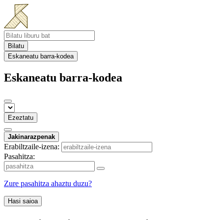
Bilatu
Eskaneatu barra-kodea
Eskaneatu barra-kodea
Ezeztatu
Jakinarazpenak
Erabiltzaile-izena:
Pasahitza:
Zure pasahitza ahaztu duzu?
Hasi saioa