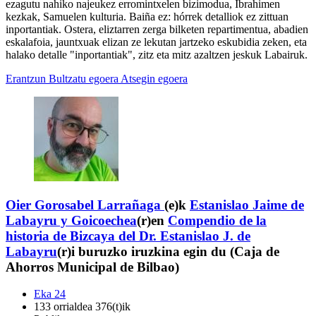
ezagutu nahiko najeukez erromintxelen bizimodua, Ibrahimen
kezkak, Samuelen kulturia. Baiña ez: hórrek detalliok ez zittuan
inportantiak. Ostera, eliztarren zerga bilketen repartimentua, abadien
eskalafoia, jauntxuak elizan ze lekutan jartzeko eskubidia zeken, eta
halako detalle "inportantiak", zitz eta mitz azaltzen jeskuk Labairuk.
Erantzun
Bultzatu egoera
Atsegin egoera
Oier Gorosabel Larrañaga
(e)k
Estanislao Jaime de
Labayru y Goicoechea
(r)en
Compendio de la
historia de Bizcaya del Dr. Estanislao J. de
Labayru
(r)i buruzko iruzkina egin du (Caja de
Ahorros Municipal de Bilbao)
Eka 24
133 orrialdea 376(t)ik