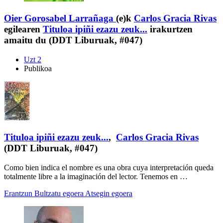
Oier Gorosabel Larrañaga
(e)k
Carlos Gracia Rivas
egilearen
Tituloa ipiñi ezazu zeuk...
irakurtzen
amaitu du (DDT Liburuak, #047)
Uzt 2
Publikoa
Tituloa ipiñi ezazu zeuk...
,
Carlos Gracia Rivas
(DDT Liburuak, #047)
Como bien indica el nombre es una obra cuya interpretación queda
totalmente libre a la imaginación del lector. Tenemos en …
Erantzun
Bultzatu egoera
Atsegin egoera