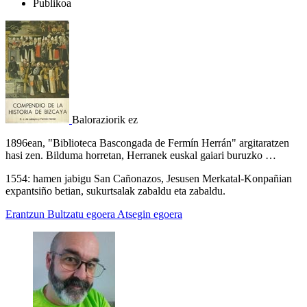
Publikoa
Baloraziorik ez
1896ean, "Biblioteca Bascongada de Fermín Herrán" argitaratzen
hasi zen. Bilduma horretan, Herranek euskal gaiari buruzko …
1554: hamen jabigu San Cañonazos, Jesusen Merkatal-Konpañian
expantsiño betian, sukurtsalak zabaldu eta zabaldu.
Erantzun
Bultzatu egoera
Atsegin egoera