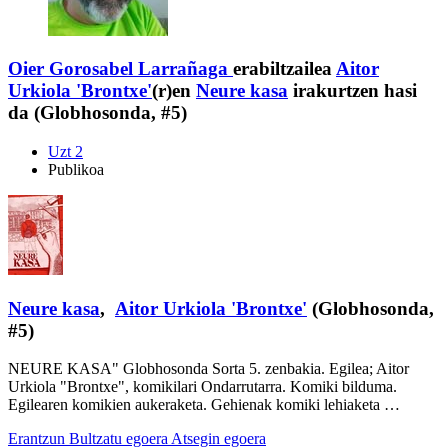
Oier Gorosabel Larrañaga
erabiltzailea
Aitor
Urkiola 'Brontxe'
(r)en
Neure kasa
irakurtzen hasi
da (Globhosonda, #5)
Uzt 2
Publikoa
Neure kasa
,
Aitor Urkiola 'Brontxe'
(Globhosonda,
#5)
NEURE KASA" Globhosonda Sorta 5. zenbakia. Egilea; Aitor
Urkiola "Brontxe", komikilari Ondarrutarra. Komiki bilduma.
Egilearen komikien aukeraketa. Gehienak komiki lehiaketa …
Erantzun
Bultzatu egoera
Atsegin egoera