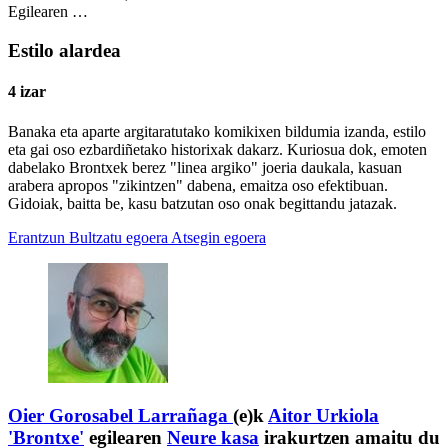
Egilearen …
Estilo alardea
4 izar
Banaka eta aparte argitaratutako komikixen bildumia izanda, estilo
eta gai oso ezbardiñetako historixak dakarz. Kuriosua dok, emoten
dabelako Brontxek berez "linea argiko" joeria daukala, kasuan
arabera apropos "zikintzen" dabena, emaitza oso efektibuan.
Gidoiak, baitta be, kasu batzutan oso onak begittandu jatazak.
Erantzun
Bultzatu egoera
Atsegin egoera
Oier Gorosabel Larrañaga
(e)k
Aitor Urkiola
'Brontxe'
egilearen
Neure kasa
irakurtzen amaitu du