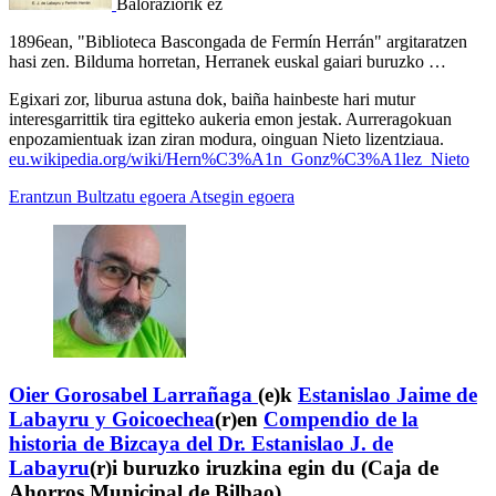
Baloraziorik ez
1896ean, "Biblioteca Bascongada de Fermín Herrán" argitaratzen
hasi zen. Bilduma horretan, Herranek euskal gaiari buruzko …
Egixari zor, liburua astuna dok, baiña hainbeste hari mutur
interesgarrittik tira egitteko aukeria emon jestak. Aurreragokuan
enpozamientuak izan ziran modura, oinguan Nieto lizentziaua.
eu.wikipedia.org/wiki/Hern%C3%A1n_Gonz%C3%A1lez_Nieto
Erantzun
Bultzatu egoera
Atsegin egoera
Oier Gorosabel Larrañaga
(e)k
Estanislao Jaime de
Labayru y Goicoechea
(r)en
Compendio de la
historia de Bizcaya del Dr. Estanislao J. de
Labayru
(r)i buruzko iruzkina egin du (Caja de
Ahorros Municipal de Bilbao)