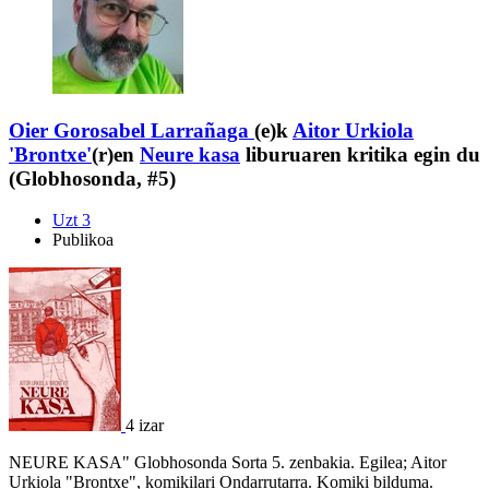
Oier Gorosabel Larrañaga
(e)k
Aitor Urkiola
'Brontxe'
(r)en
Neure kasa
liburuaren kritika egin du
(Globhosonda, #5)
Uzt 3
Publikoa
4 izar
NEURE KASA" Globhosonda Sorta 5. zenbakia. Egilea; Aitor
Urkiola "Brontxe", komikilari Ondarrutarra. Komiki bilduma.