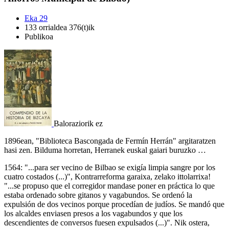
Eka 29
133 orrialdea 376(t)ik
Publikoa
Baloraziorik ez
1896ean, "Biblioteca Bascongada de Fermín Herrán" argitaratzen
hasi zen. Bilduma horretan, Herranek euskal gaiari buruzko …
1564: "...para ser vecino de Bilbao se exigía limpia sangre por los
cuatro costados (...)", Kontrarreforma garaixa, zelako ittolarrixa!
"...se propuso que el corregidor mandase poner en práctica lo que
estaba ordenado sobre gitanos y vagabundos. Se ordenó la
expulsión de dos vecinos porque procedían de judíos. Se mandó que
los alcaldes enviasen presos a los vagabundos y que los
descendientes de conversos fuesen expulsados (...)". Nik ostera,