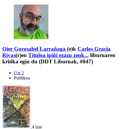
Oier Gorosabel Larrañaga
(e)k
Carlos Gracia
Rivas
(r)en
Tituloa ipiñi ezazu zeuk...
liburuaren
kritika egin du (DDT Liburuak, #047)
Uzt 2
Publikoa
4 izar