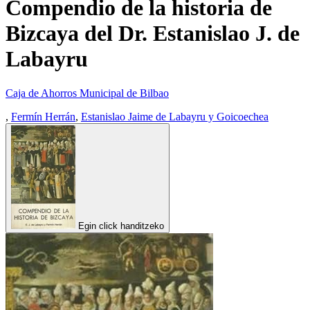
Compendio de la historia de
Bizcaya del Dr. Estanislao J. de
Labayru
Caja de Ahorros Municipal de Bilbao
,
Fermín Herrán
,
Estanislao Jaime de Labayru y Goicoechea
Egin click handitzeko