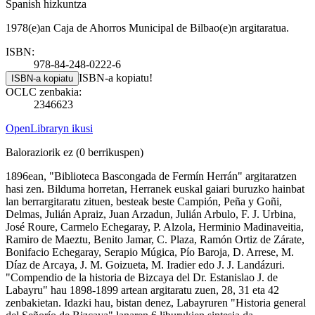
Spanish hizkuntza
1978(e)an Caja de Ahorros Municipal de Bilbao(e)n argitaratua.
ISBN:
978-84-248-0222-6
ISBN-a kopiatu!
ISBN-a kopiatu
OCLC zenbakia:
2346623
OpenLibraryn ikusi
Baloraziorik ez
(0 berrikuspen)
1896ean, "Biblioteca Bascongada de Fermín Herrán" argitaratzen
hasi zen. Bilduma horretan, Herranek euskal gaiari buruzko hainbat
lan berrargitaratu zituen, besteak beste Campión, Peña y Goñi,
Delmas, Julián Apraiz, Juan Arzadun, Julián Arbulo, F. J. Urbina,
José Roure, Carmelo Echegaray, P. Alzola, Herminio Madinaveitia,
Ramiro de Maeztu, Benito Jamar, C. Plaza, Ramón Ortiz de Zárate,
Bonifacio Echegaray, Serapio Múgica, Pío Baroja, D. Arrese, M.
Díaz de Arcaya, J. M. Goizueta, M. Iradier edo J. J. Landázuri.
"Compendio de la historia de Bizcaya del Dr. Estanislao J. de
Labayru" hau 1898-1899 artean argitaratu zuen, 28, 31 eta 42
zenbakietan. Idazki hau, bistan denez, Labayruren "Historia general