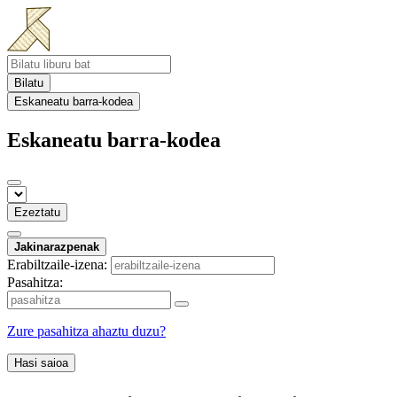
Bilatu
Eskaneatu barra-kodea
Eskaneatu barra-kodea
Ezeztatu
Jakinarazpenak
Erabiltzaile-izena:
Pasahitza:
Zure pasahitza ahaztu duzu?
Hasi saioa