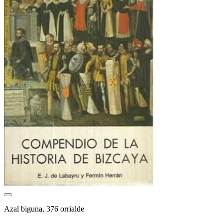
Azal biguna, 376 orrialde