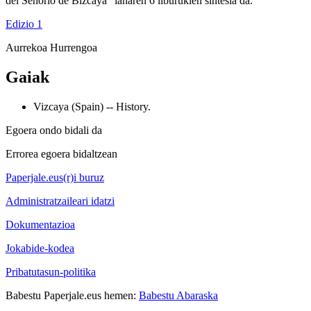
del Señorío de Bizcaya" lanaren 6 liburukien sintesia da.
Edizio 1
Aurrekoa
Hurrengoa
Gaiak
Vizcaya (Spain) -- History.
Egoera ondo bidali da
Errorea egoera bidaltzean
Paperjale.eus(r)i buruz
Administratzaileari idatzi
Dokumentazioa
Jokabide-kodea
Pribatutasun-politika
Babestu Paperjale.eus hemen:
Babestu Abaraska