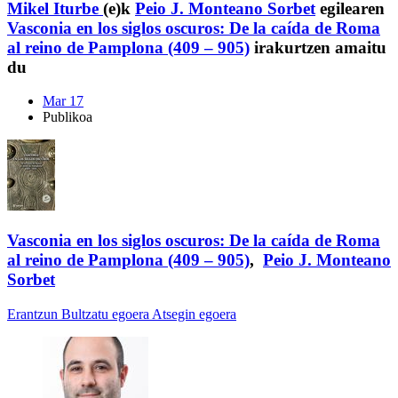
Mikel Iturbe
(e)k
Peio J. Monteano Sorbet
egilearen
Vasconia en los siglos oscuros: De la caída de Roma
al reino de Pamplona (409 – 905)
irakurtzen amaitu
du
Mar 17
Publikoa
Vasconia en los siglos oscuros: De la caída de Roma
al reino de Pamplona (409 – 905)
,
Peio J. Monteano
Sorbet
Erantzun
Bultzatu egoera
Atsegin egoera