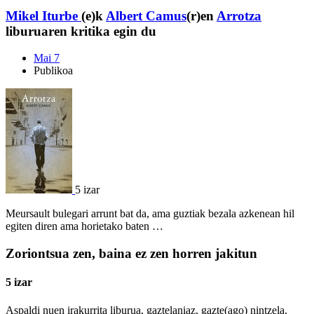
Mikel Iturbe
(e)k
Albert Camus
(r)en
Arrotza
liburuaren kritika egin du
Mai 7
Publikoa
5 izar
Meursault bulegari arrunt bat da, ama guztiak bezala azkenean hil
egiten diren ama horietako baten …
Zoriontsua zen, baina ez zen horren jakitun
5 izar
Aspaldi nuen irakurrita liburua, gaztelaniaz, gazte(ago) nintzela.