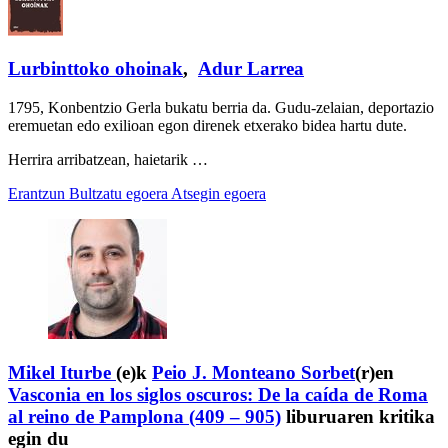
Lurbinttoko ohoinak
,
Adur Larrea
1795, Konbentzio Gerla bukatu berria da. Gudu-zelaian, deportazio
eremuetan edo exilioan egon direnek etxerako bidea hartu dute.
Herrira arribatzean, haietarik …
Erantzun
Bultzatu egoera
Atsegin egoera
Mikel Iturbe
(e)k
Peio J. Monteano Sorbet
(r)en
Vasconia en los siglos oscuros: De la caída de Roma
al reino de Pamplona (409 – 905)
liburuaren kritika
egin du