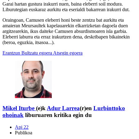
Garai hartan gustura irakurri nuen, baina eleberri soil modura.
Liburutegian euskaraz aurkitu eta eserialdi bakarrean irakurri dut.
Oraingoan, Camusen eleberri honi beste zentzu bat aurkitu eta
amaieran Meursaultek kapelauarekin elkarrizketan dagoela duen
argitzearekin, ikus daiteke Camusen absurdismoaren isla garbia.
Eleberri laburra eta erraz irakurtzen dena, deskribapen bikainekin
(beroa, eguzkia, itsasoa...).
Erantzun
Bultzatu egoera
Atsegin egoera
Mikel Iturbe
(e)k
Adur Larrea
(r)en
Lurbinttoko
ohoinak
liburuaren kritika egin du
Api 22
Publikoa