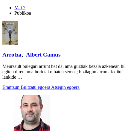
Mai 7
Publikoa
Arrotza
,
Albert Camus
Meursault bulegari arrunt bat da, ama guztiak bezala azkenean hil
egiten diren ama horietako baten semea; bizilagun arruntak ditu,
lankide …
Erantzun
Bultzatu egoera
Atsegin egoera