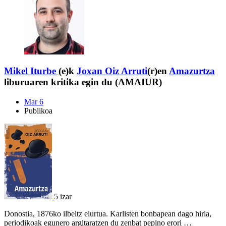
Mikel Iturbe
(e)k
Joxan Oiz Arruti
(r)en
Amazurtza
liburuaren kritika egin du (AMAIUR)
Mar 6
Publikoa
5 izar
Donostia, 1876ko ilbeltz elurtua. Karlisten bonbapean dago hiria,
periodikoak egunero argitaratzen du zenbat pepino erori …