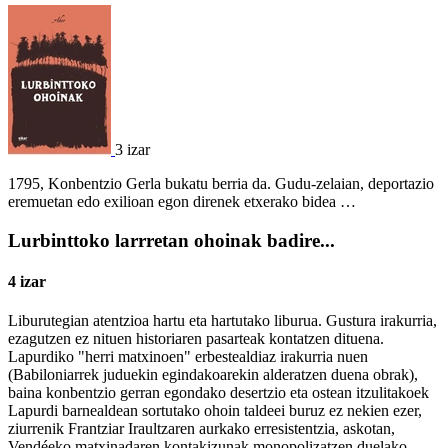
3 izar
1795, Konbentzio Gerla bukatu berria da. Gudu-zelaian, deportazio
eremuetan edo exilioan egon direnek etxerako bidea …
Lurbinttoko larrretan ohoinak badire...
4 izar
Liburutegian atentzioa hartu eta hartutako liburua. Gustura irakurria,
ezagutzen ez nituen historiaren pasarteak kontatzen dituena.
Lapurdiko "herri matxinoen" erbestealdiaz irakurria nuen
(Babiloniarrek juduekin egindakoarekin alderatzen duena obrak),
baina konbentzio gerran egondako desertzio eta ostean itzulitakoek
Lapurdi barnealdean sortutako ohoin taldeei buruz ez nekien ezer,
ziurrenik Frantziar Iraultzaren aurkako erresistentzia, askotan,
Vendéeko matxinadaren kontakizunak monopolizatzen duelako.