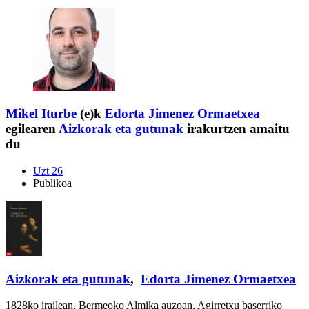
Mikel Iturbe
(e)k
Edorta Jimenez Ormaetxea
egilearen
Aizkorak eta gutunak
irakurtzen amaitu
du
Uzt 26
Publikoa
Aizkorak eta gutunak
,
Edorta Jimenez Ormaetxea
1828ko irailean, Bermeoko Almika auzoan, Agirretxu baserriko