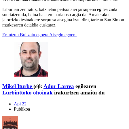
Liburuan zentratuz, batzuetan pertsonaiei jarraipena egitea zaila
suertatzen da, baina hala ere haria oso argia da. Amaierako
jatorrizko testuak ere sorpresa atsegina izan dira, tartean San Simon
markesaren deialdia euskaraz.
Erantzun
Bultzatu egoera
Atsegin egoera
Mikel Iturbe
(e)k
Adur Larrea
egilearen
Lurbinttoko ohoinak
irakurtzen amaitu du
Api 22
Publikoa