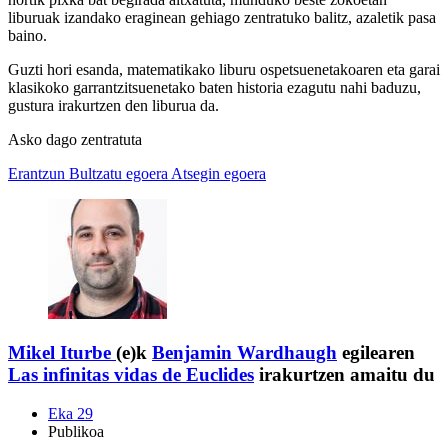
liburuak izandako eraginean gehiago zentratuko balitz, azaletik pasa
baino.
Guzti hori esanda, matematikako liburu ospetsuenetakoaren eta garai
klasikoko garrantzitsuenetako baten historia ezagutu nahi baduzu,
gustura irakurtzen den liburua da.
Asko dago zentratuta
Erantzun
Bultzatu egoera
Atsegin egoera
Mikel Iturbe
(e)k
Benjamin Wardhaugh
egilearen
Las infinitas vidas de Euclides
irakurtzen amaitu du
Eka 29
Publikoa