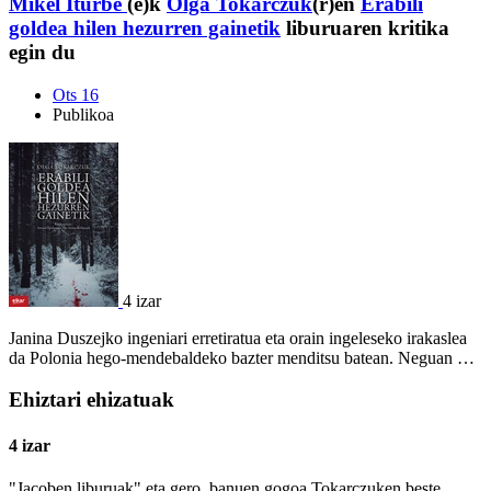
Mikel Iturbe
(e)k
Olga Tokarczuk
(r)en
Erabili
goldea hilen hezurren gainetik
liburuaren kritika
egin du
Ots 16
Publikoa
4 izar
Janina Duszejko ingeniari erretiratua eta orain ingeleseko irakaslea
da Polonia hego-mendebaldeko bazter menditsu batean. Neguan …
Ehiztari ehizatuak
4 izar
"Jacoben liburuak" eta gero, banuen gogoa Tokarczuken beste