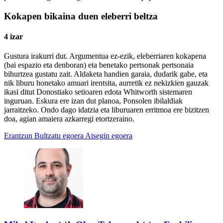
Kokapen bikaina duen eleberri beltza
4 izar
Gustura irakurri dut. Argumentua ez-ezik, eleberriaren kokapena
(bai espazio eta denboran) eta benetako pertsonak pertsonaia
bihurtzea gustatu zait. Aldaketa handien garaia, dudarik gabe, eta
nik liburu honetako amuari irentsita, aurretik ez nekizkien gauzak
ikasi ditut Donostiako setioaren edota Whitworth sistemaren
inguruan. Eskura ere izan dut planoa, Ponsolen ibilaldiak
jarraitzeko. Ondo dago idatzia eta liburuaren erritmoa ere bizitzen
doa, agian amaiera azkarregi etortzeraino.
Erantzun
Bultzatu egoera
Atsegin egoera