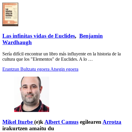
Las infinitas vidas de Euclides
,
Benjamin
Wardhaugh
Sería difícil encontrar un libro más influyente en la historia de la
cultura que los "Elementos" de Euclides. A lo …
Erantzun
Bultzatu egoera
Atsegin egoera
Mikel Iturbe
(e)k
Albert Camus
egilearen
Arrotza
irakurtzen amaitu du