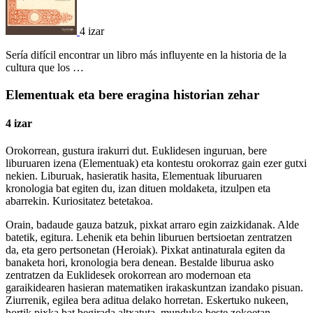
4 izar
Sería difícil encontrar un libro más influyente en la historia de la
cultura que los …
Elementuak eta bere eragina historian zehar
4 izar
Orokorrean, gustura irakurri dut. Euklidesen inguruan, bere
liburuaren izena (Elementuak) eta kontestu orokorraz gain ezer gutxi
nekien. Liburuak, hasieratik hasita, Elementuak liburuaren
kronologia bat egiten du, izan dituen moldaketa, itzulpen eta
abarrekin. Kuriositatez betetakoa.
Orain, badaude gauza batzuk, pixkat arraro egin zaizkidanak. Alde
batetik, egitura. Lehenik eta behin liburuen bertsioetan zentratzen
da, eta gero pertsonetan (Heroiak). Pixkat antinaturala egiten da
banaketa hori, kronologia bera denean. Bestalde liburua asko
zentratzen da Euklidesek orokorrean aro modernoan eta
garaikidearen hasieran matematiken irakaskuntzan izandako pisuan.
Ziurrenik, egilea bera aditua delako horretan. Eskertuko nukeen,
hortik pixka bat begirada altxatuta, munduko beste zokoetan