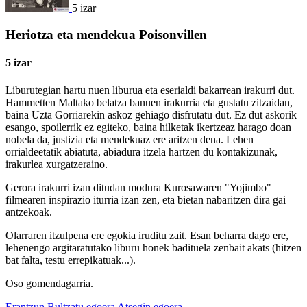
5 izar
Heriotza eta mendekua Poisonvillen
5 izar
Liburutegian hartu nuen liburua eta eserialdi bakarrean irakurri dut.
Hammetten Maltako belatza banuen irakurria eta gustatu zitzaidan,
baina Uzta Gorriarekin askoz gehiago disfrutatu dut. Ez dut askorik
esango, spoilerrik ez egiteko, baina hilketak ikertzeaz harago doan
nobela da, justizia eta mendekuaz ere aritzen dena. Lehen
orrialdeetatik abiatuta, abiadura itzela hartzen du kontakizunak,
irakurlea xurgatzeraino.
Gerora irakurri izan ditudan modura Kurosawaren "Yojimbo"
filmearen inspirazio iturria izan zen, eta bietan nabaritzen dira gai
antzekoak.
Olarraren itzulpena ere egokia iruditu zait. Esan beharra dago ere,
lehenengo argitaratutako liburu honek badituela zenbait akats (hitzen
bat falta, testu errepikatuak...).
Oso gomendagarria.
Erantzun
Bultzatu egoera
Atsegin egoera