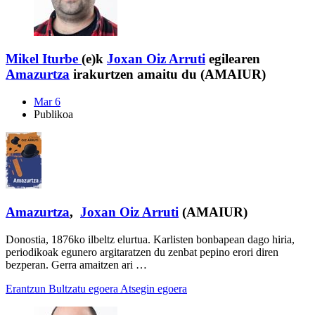
Mikel Iturbe
(e)k
Joxan Oiz Arruti
egilearen
Amazurtza
irakurtzen amaitu du (AMAIUR)
Mar 6
Publikoa
Amazurtza
,
Joxan Oiz Arruti
(AMAIUR)
Donostia, 1876ko ilbeltz elurtua. Karlisten bonbapean dago hiria,
periodikoak egunero argitaratzen du zenbat pepino erori diren
bezperan. Gerra amaitzen ari …
Erantzun
Bultzatu egoera
Atsegin egoera