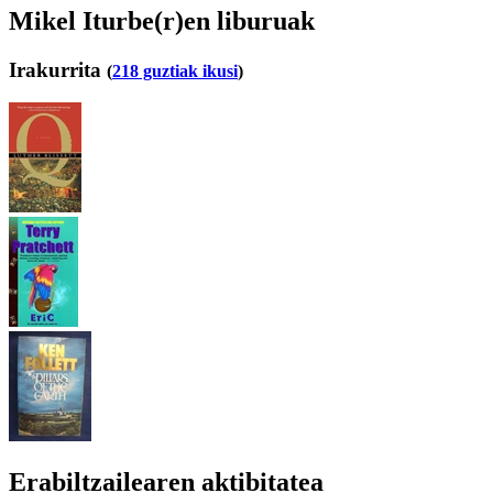
Mikel Iturbe(r)en liburuak
Irakurrita
(
218 guztiak ikusi
)
Erabiltzailearen aktibitatea