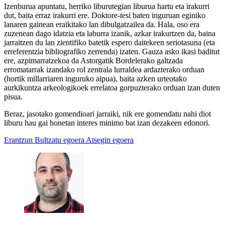
Izenburua apuntatu, herriko liburutegian liburua hartu eta irakurri
dut, baita erraz irakurri ere. Doktore-tesi baten inguruan eginiko
lanaren gainean eraikitako lan dibulgatzailea da. Hala, oso era
zuzenean dago idatzia eta laburra izanik, azkar irakurtzen da, baina
jarraitzen du lan zientifiko batetik espero daitekeen seriotasuna (eta
erreferentzia bibliografiko zerrenda) izaten. Gauza asko ikasi baditut
ere, azpimarratzekoa da Astorgatik Bordelerako galtzada
erromatarrak izandako rol zentrala lurraldea ardazterako orduan
(hortik millarriaren inguruko aipua), baita azken urteotako
aurkikuntza arkeologikoek errelatoa gorpuzterako orduan izan duten
pisua.
Beraz, jasotako gomendioari jarraiki, nik ere gomendatu nahi diot
liburu hau gai honetan interes minimo bat izan dezakeen edonori.
Erantzun
Bultzatu egoera
Atsegin egoera