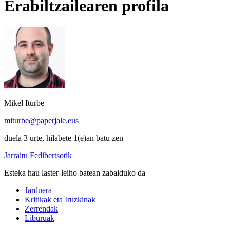
Erabiltzailearen profila
Mikel Iturbe
miturbe@paperjale.eus
duela 3 urte, hilabete 1(e)an batu zen
Jarraitu Fedibertsotik
Esteka hau laster-leiho batean zabalduko da
Jarduera
Kritikak eta Iruzkinak
Zerrendak
Liburuak