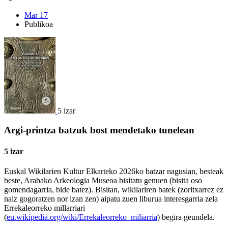
Mar 17
Publikoa
5 izar
Argi-printza batzuk bost mendetako tunelean
5 izar
Euskal Wikilarien Kultur Elkarteko 2026ko batzar nagusian, besteak
beste, Arabako Arkeologia Museoa bisitatu genuen (bisita oso
gomendagarria, bide batez). Bisitan, wikilariren batek (zoritxarrez ez
naiz gogoratzen nor izan zen) aipatu zuen liburua interesgarria zela
Errekaleorreko millarriari
(
eu.wikipedia.org/wiki/Errekaleorreko_miliarria
) begira geundela.