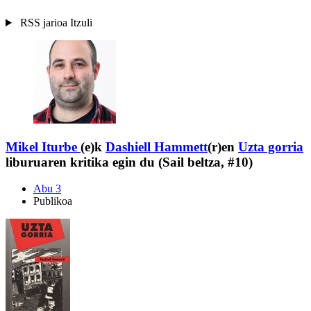
RSS jarioa
Itzuli
Mikel Iturbe
(e)k
Dashiell Hammett
(r)en
Uzta gorria
liburuaren kritika egin du (Sail beltza, #10)
Abu 3
Publikoa