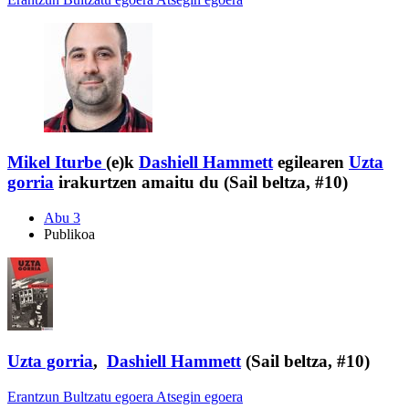
Mikel Iturbe
(e)k
Dashiell Hammett
egilearen
Uzta
gorria
irakurtzen amaitu du (Sail beltza, #10)
Abu 3
Publikoa
Uzta gorria
,
Dashiell Hammett
(Sail beltza, #10)
Erantzun
Bultzatu egoera
Atsegin egoera