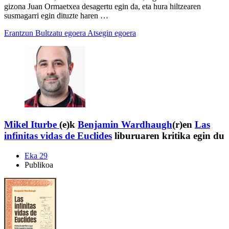
gizona Juan Ormaetxea desagertu egin da, eta hura hiltzearen
susmagarri egin dituzte haren …
Erantzun
Bultzatu egoera
Atsegin egoera
Mikel Iturbe
(e)k
Benjamin Wardhaugh
(r)en
Las
infinitas vidas de Euclides
liburuaren kritika egin du
Eka 29
Publikoa