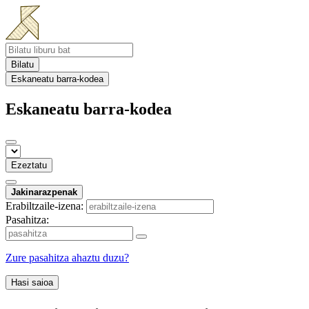
Bilatu
Eskaneatu barra-kodea
Eskaneatu barra-kodea
Ezeztatu
Jakinarazpenak
Erabiltzaile-izena:
Pasahitza:
Zure pasahitza ahaztu duzu?
Hasi saioa