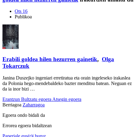
Ots 16
Publikoa
Erabili goldea hilen hezurren gainetik
,
Olga
Tokarczuk
Janina Duszejko ingeniari erretiratua eta orain ingeleseko irakaslea
da Polonia hego-mendebaldeko bazter menditsu batean. Neguan ez
da ia inor bizi …
Erantzun
Bultzatu egoera
Atsegin egoera
Berriagoa
Zaharragoa
Egoera ondo bidali da
Errorea egoera bidaltzean
Paperjale.eus(r)i buruz