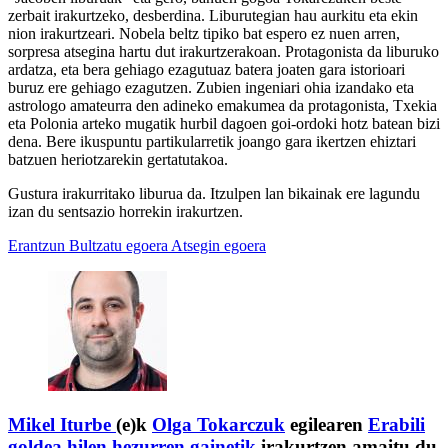
zerbait irakurtzeko, desberdina. Liburutegian hau aurkitu eta ekin
nion irakurtzeari. Nobela beltz tipiko bat espero ez nuen arren,
sorpresa atsegina hartu dut irakurtzerakoan. Protagonista da liburuko
ardatza, eta bera gehiago ezagutuaz batera joaten gara istorioari
buruz ere gehiago ezagutzen. Zubien ingeniari ohia izandako eta
astrologo amateurra den adineko emakumea da protagonista, Txekia
eta Polonia arteko mugatik hurbil dagoen goi-ordoki hotz batean bizi
dena. Bere ikuspuntu partikularretik joango gara ikertzen ehiztari
batzuen heriotzarekin gertatutakoa.
Gustura irakurritako liburua da. Itzulpen lan bikainak ere lagundu
izan du sentsazio horrekin irakurtzen.
Erantzun
Bultzatu egoera
Atsegin egoera
Mikel Iturbe
(e)k
Olga Tokarczuk
egilearen
Erabili
goldea hilen hezurren gainetik
irakurtzen amaitu du