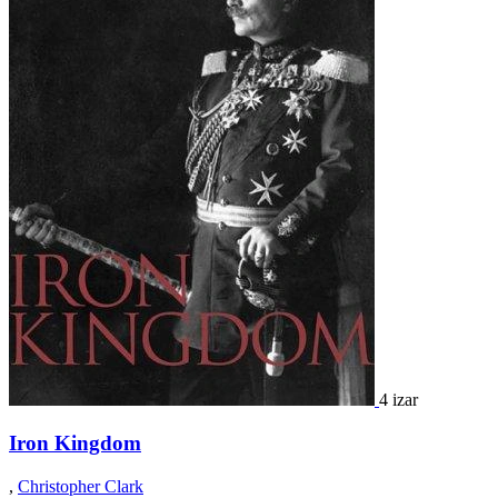
4 izar
Iron Kingdom
,
Christopher Clark