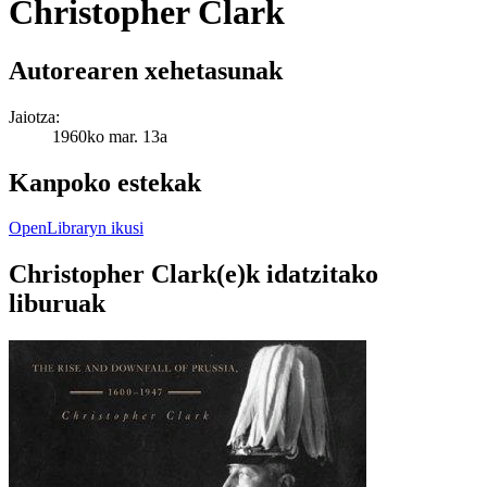
Christopher Clark
Autorearen xehetasunak
Jaiotza:
1960ko mar. 13a
Kanpoko estekak
OpenLibraryn ikusi
Christopher Clark(e)k idatzitako
liburuak