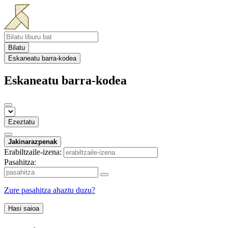
Bilatu
Eskaneatu barra-kodea
Eskaneatu barra-kodea
Ezeztatu
Jakinarazpenak
Erabiltzaile-izena:
Pasahitza:
Zure pasahitza ahaztu duzu?
Hasi saioa