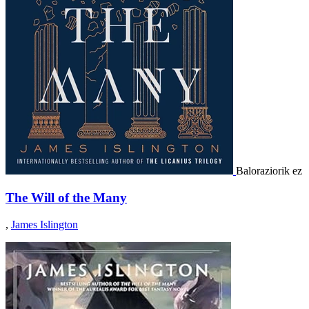
Baloraziorik ez
The Will of the Many
,
James Islington