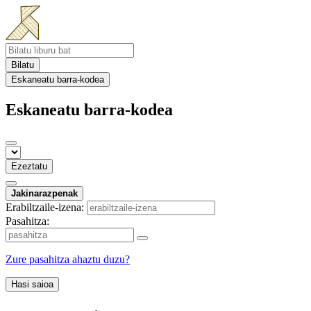
Bilatu
Eskaneatu barra-kodea
Eskaneatu barra-kodea
Ezeztatu
Jakinarazpenak
Erabiltzaile-izena:
Pasahitza:
Zure pasahitza ahaztu duzu?
Hasi saioa