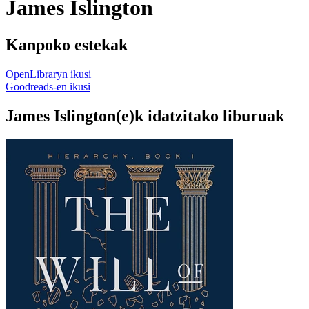
James Islington
Kanpoko estekak
OpenLibraryn ikusi
Goodreads-en ikusi
James Islington(e)k idatzitako liburuak