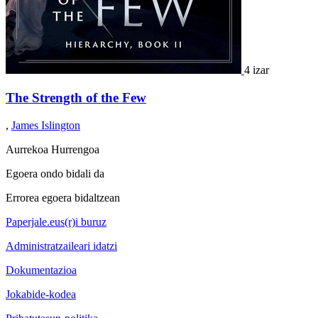
4 izar
The Strength of the Few
,
James Islington
Aurrekoa
Hurrengoa
Egoera ondo bidali da
Errorea egoera bidaltzean
Paperjale.eus(r)i buruz
Administratzaileari idatzi
Dokumentazioa
Jokabide-kodea