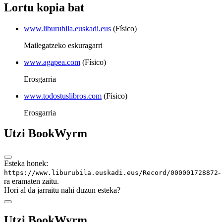
Lortu kopia bat
www.liburubila.euskadi.eus
(Físico)
Mailegatzeko eskuragarri
www.agapea.com
(Físico)
Erosgarria
www.todostuslibros.com
(Físico)
Erosgarria
Utzi BookWyrm
Esteka honek:
-
https://www.liburubila.euskadi.eus/Record/000001728872
ra eramaten zaitu.
Hori al da jarraitu nahi duzun esteka?
Utzi BookWyrm