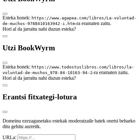
Esteka honek:
https://www.agapea.com/libros/La-voluntad-
-ra eramaten zaitu.
de-muchos-9788410163942-i.htm
Hori al da jarraitu nahi duzun esteka?
Utzi BookWyrm
Esteka honek:
https://www.todostuslibros.com/libros/la-
-ra eramaten zaitu.
voluntad-de-muchos_978-84-10163-94-2
Hori al da jarraitu nahi duzun esteka?
Erantsi fitxategi-lotura
Domeinu ezezagunetako estekak moderatzaile batek onetsi beharko
ditu gehitu aurretik.
URLa: