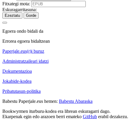
Fitxategi mota:
Eskuragarritasuna:
Ezeztatu
Gorde
Egoera ondo bidali da
Errorea egoera bidaltzean
Paperjale.eus(r)i buruz
Administratzaileari idatzi
Dokumentazioa
Jokabide-kodea
Pribatutasun-politika
Babestu Paperjale.eus hemen:
Babestu Abaraska
Bookwyrmen iturburu-kodea era librean eskuragarri dago.
Ekarpenak egin edo arazoen berri emateko
GitHub
erabil dezakezu.