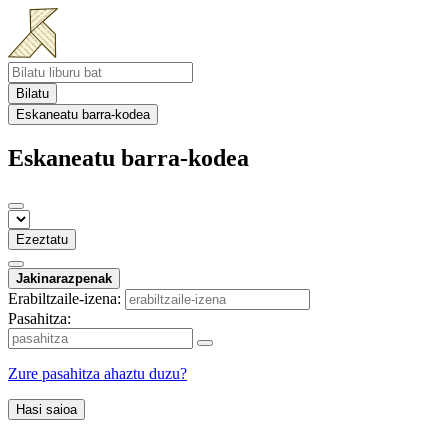
Bilatu
Eskaneatu barra-kodea
Eskaneatu barra-kodea
Ezeztatu
Jakinarazpenak
Erabiltzaile-izena:
Pasahitza:
Zure pasahitza ahaztu duzu?
Hasi saioa