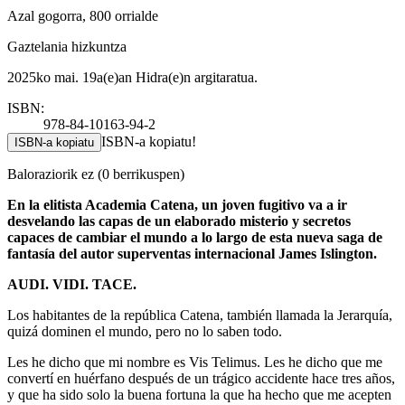
Azal gogorra, 800 orrialde
Gaztelania hizkuntza
2025ko mai. 19a(e)an Hidra(e)n argitaratua.
ISBN:
978-84-10163-94-2
ISBN-a kopiatu!
ISBN-a kopiatu
Baloraziorik ez
(0 berrikuspen)
En la elitista Academia Catena, un joven fugitivo va a ir
desvelando las capas de un elaborado misterio y secretos
capaces de cambiar el mundo a lo largo de esta nueva saga de
fantasía del autor superventas internacional James Islington.
AUDI. VIDI. TACE.
Los habitantes de la república Catena, también llamada la Jerarquía,
quizá dominen el mundo, pero no lo saben todo.
Les he dicho que mi nombre es Vis Telimus. Les he dicho que me
convertí en huérfano después de un trágico accidente hace tres años,
y que ha sido solo la buena fortuna la que ha hecho que me acepten